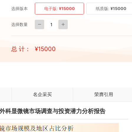
选择版本
电子版:
¥15000
纸质版:
¥15000
选择数量
总 计：
¥
15000
名企采买
荣膺引用
颌面外科显微镜市场调查与投资潜力分析报告