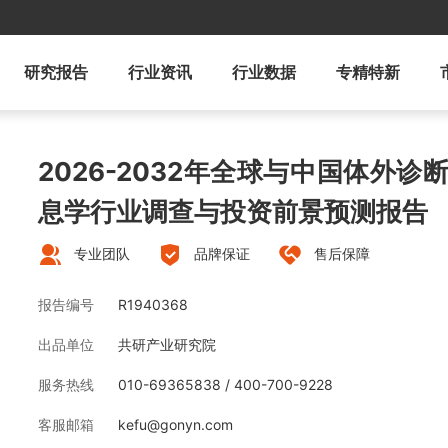
研究报告
行业资讯
行业数据
专精特新
2026-2032年全球与中国体外
息学行业调查与投资前景预测报告
专业团队
品牌保证
售后保障
报告编号
R1940368
出品单位
共研产业研究院
服务热线
010-69365838 / 400-700-9228
客服邮箱
kefu@gonyn.com