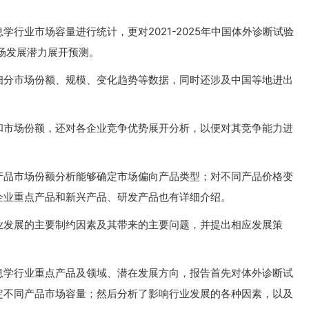
行业市场容量进行统计，更对2021-2025年中国体外诊断试验
市场发展潜力展开预测。
细分市场份额、规模、变化趋势等数据，同时还涉及中国等地进出
和市场份额，还对各企业竞争优势展开分析，以便对其竞争能力进
产品市场份额分析能够确定市场偏向产品类型；对不同产品价格变
企业重点产品和新兴产品、研发产品也有详细介绍。
业发展的主要制约因素及其带来的主要问题，并提出相应发展策
息学行业重点产品及领域、潜在发展方向，报告首先对体外诊断试
定不同产品市场容量；然后分析了影响行业发展的各种因素，以及