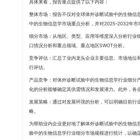
具体来看，报告重点提供了以下内容：
整体市场：报告不仅对全球体外诊断试验中的生物信息学
中的生物信息学市场重点分析，并对2025-2032年
细分市场：从地区、类型、应用等维度深入分析行业
口情况分析和重点领域、重点地区SWOT分析。
竞争评估：汇总了业内龙头企业主要信息、市场地位
行评估。
产品竞争：对体外诊断试验中的生物信息学行业细分
化的分析能够确定其供需情况和发展潜力。此外，各
发展策略：通过对发展环境的分析，可以明确目前行
略。
为帮助业内企业更好地了解体外诊断试验中的生物信
验中的生物信息学行业细分市场规模进行统计，以确