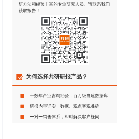
研方法和经验丰富的专业研究人员。请联系我们
获取报告！
为何选择共研研报产品？
十数年产业咨询经验，百万级自建数据库
研报内容详实，数据、观点客观准确
一对一销售体系，即时解决客户疑问