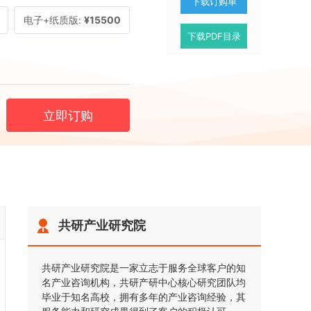
下载订购单
电子+纸质版:
¥15500
下载PDF目录
立即订购
共研产业研究院
共研产业研究院是一家立志于服务全球客户的知
名产业咨询机构，共研产研中心核心研究团队均
毕业于知名高校，拥有多年的产业咨询经验，其