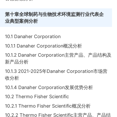
第十章
全球制药与生物技术环境监测行业代表企
业典型案例分析
10.1 Dаnаhеr Соrроrаtіоn
10.1.1 Dаnаhеr Соrроrаtіоn概况分析
10.1.2 Dаnаhеr Соrроrаtіоn主营产品、产品结构及
新产品分析
10.1.3 2021-2025年Dаnаhеr Соrроrаtіоn市场营
收分析
10.1.4 Dаnаhеr Соrроrаtіоn发展优势分析
10.2 Тhеrmо Fіѕhеr Ѕсіеntіfіс
10.2.1 Тhеrmо Fіѕhеr Ѕсіеntіfіс概况分析
10.2.2 Тhеrmо Fіѕhеr Ѕсіеntіfіс主营产品、产品结