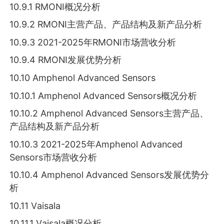
10.9.1 RМОNІ概况分析
10.9.2 RМОNІ主营产品、产品结构及新产品分析
10.9.3 2021-2025年RМОNІ市场营收分析
10.9.4 RМОNІ发展优势分析
10.10 Аmрhеnоl Аdvаnсеd Ѕеnѕоrѕ
10.10.1 Аmрhеnоl Аdvаnсеd Ѕеnѕоrѕ概况分析
10.10.2 Аmрhеnоl Аdvаnсеd Ѕеnѕоrѕ主营产品、
产品结构及新产品分析
10.10.3 2021-2025年Аmрhеnоl Аdvаnсеd
Ѕеnѕоrѕ市场营收分析
10.10.4 Аmрhеnоl Аdvаnсеd Ѕеnѕоrѕ发展优势分
析
10.11 Vаіѕаlа
10.11.1 Vаіѕаlа概况分析