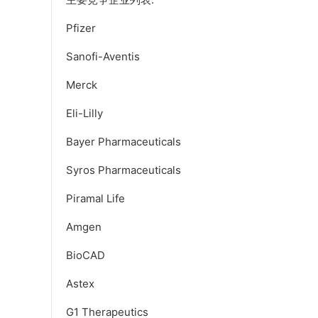
Pfizer
Sanofi-Aventis
Merck
Eli-Lilly
Bayer Pharmaceuticals
Syros Pharmaceuticals
Piramal Life
Amgen
BioCAD
Astex
G1 Therapeutics