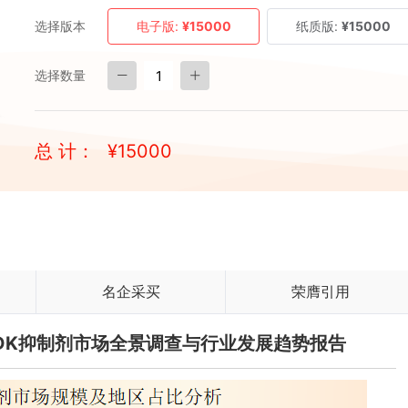
选择版本
电子版:
¥15000
纸质版:
¥15000
选择数量
总 计：
¥
15000
名企采买
荣膺引用
症CDK抑制剂市场全景调查与行业发展趋势报告