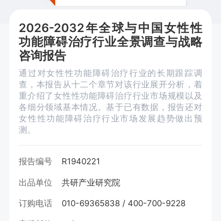
2026-2032年全球与中国女性性
功能障碍治疗行业全景调查与战略
咨询报告
通过对女性性功能障碍治疗行业的长期跟踪调
查，本报告从十二个章节对该行业展开分析，着
重介绍了女性性功能障碍治疗行业市场规模以及
各细分领域基本情况。基于已有数据，报告还对
女性性功能障碍治疗行业市场发展趋势做出预
测。
报告编号
R1940221
出品单位
共研产业研究院
订购电话
010-69365838 / 400-700-9228