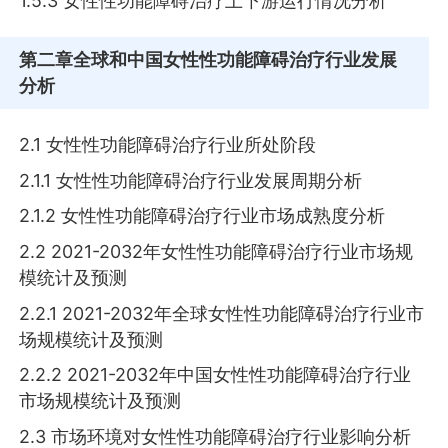
1.5.3 女性性功能障碍治疗上下游运行情况分析
第二章
全球和中国女性性功能障碍治疗行业发展
分析
2.1 女性性功能障碍治疗行业所处阶段
2.1.1 女性性功能障碍治疗行业发展周期分析
2.1.2 女性性功能障碍治疗行业市场成熟度分析
2.2 2021-2032年女性性功能障碍治疗行业市场规
模统计及预测
2.2.1 2021-2032年全球女性性功能障碍治疗行业市
场规模统计及预测
2.2.2 2021-2032年中国女性性功能障碍治疗行业
市场规模统计及预测
2.3 市场环境对女性性功能障碍治疗行业影响分析