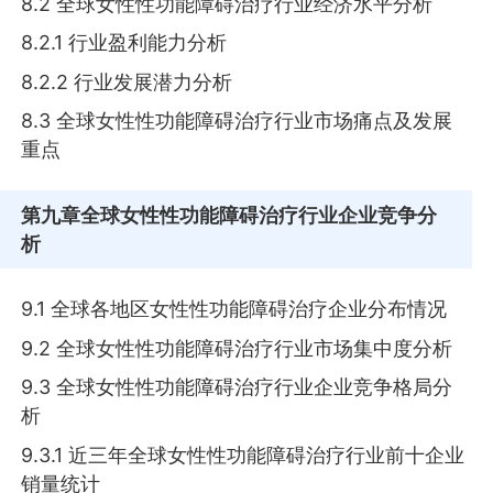
8.2 全球女性性功能障碍治疗行业经济水平分析
8.2.1 行业盈利能力分析
8.2.2 行业发展潜力分析
8.3 全球女性性功能障碍治疗行业市场痛点及发展
重点
第九章
全球女性性功能障碍治疗行业企业竞争分
析
9.1 全球各地区女性性功能障碍治疗企业分布情况
9.2 全球女性性功能障碍治疗行业市场集中度分析
9.3 全球女性性功能障碍治疗行业企业竞争格局分
析
9.3.1 近三年全球女性性功能障碍治疗行业前十企业
销量统计