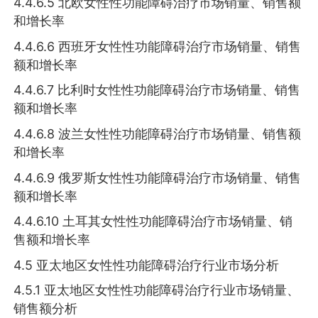
4.4.6.5 北欧女性性功能障碍治疗市场销量、销售额
和增长率
4.4.6.6 西班牙女性性功能障碍治疗市场销量、销售
额和增长率
4.4.6.7 比利时女性性功能障碍治疗市场销量、销售
额和增长率
4.4.6.8 波兰女性性功能障碍治疗市场销量、销售额
和增长率
4.4.6.9 俄罗斯女性性功能障碍治疗市场销量、销售
额和增长率
4.4.6.10 土耳其女性性功能障碍治疗市场销量、销
售额和增长率
4.5 亚太地区女性性功能障碍治疗行业市场分析
4.5.1 亚太地区女性性功能障碍治疗行业市场销量、
销售额分析