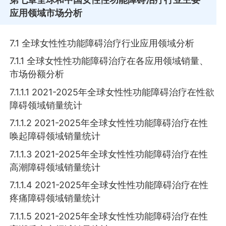
应用领域市场分析
7.1 全球女性性功能障碍治疗行业应用领域分析
7.1.1 全球女性性功能障碍治疗在各应用领域销量、
市场份额分析
7.1.1.1 2021-2025年全球女性性功能障碍治疗在性欲
障碍领域销量统计
7.1.1.2 2021-2025年全球女性性功能障碍治疗在性
唤起障碍领域销量统计
7.1.1.3 2021-2025年全球女性性功能障碍治疗在性
高潮障碍领域销量统计
7.1.1.4 2021-2025年全球女性性功能障碍治疗在性
疼痛障碍领域销量统计
7.1.1.5 2021-2025年全球女性性功能障碍治疗在性