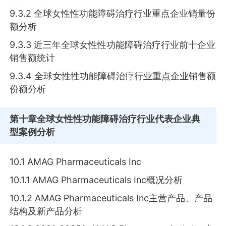
9.3.2 全球女性性功能障碍治疗行业重点企业销量份
额分析
9.3.3 近三年全球女性性功能障碍治疗行业前十企业
销售额统计
9.3.4 全球女性性功能障碍治疗行业重点企业销售额
份额分析
第十章
全球女性性功能障碍治疗行业代表企业典
型案例分析
10.1 AMAG Pharmaceuticals Inc
10.1.1 AMAG Pharmaceuticals Inc概况分析
10.1.2 AMAG Pharmaceuticals Inc主营产品、产品
结构及新产品分析