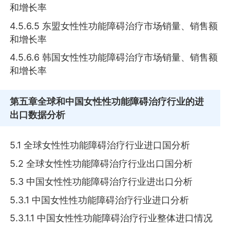
和增长率
4.5.6.5 东盟女性性功能障碍治疗市场销量、销售额
和增长率
4.5.6.6 韩国女性性功能障碍治疗市场销量、销售额
和增长率
第五章
全球和中国女性性功能障碍治疗行业的进
出口数据分析
5.1 全球女性性功能障碍治疗行业进口国分析
5.2 全球女性性功能障碍治疗行业出口国分析
5.3 中国女性性功能障碍治疗行业进出口分析
5.3.1 中国女性性功能障碍治疗行业进口分析
5.3.1.1 中国女性性功能障碍治疗行业整体进口情况