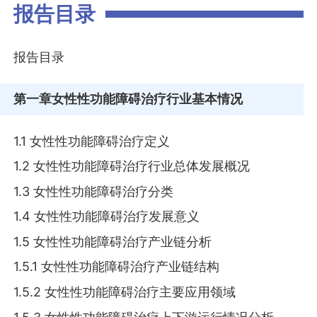
报告目录
报告目录
第一章
女性性功能障碍治疗行业基本情况
1.1 女性性功能障碍治疗定义
1.2 女性性功能障碍治疗行业总体发展概况
1.3 女性性功能障碍治疗分类
1.4 女性性功能障碍治疗发展意义
1.5 女性性功能障碍治疗产业链分析
1.5.1 女性性功能障碍治疗产业链结构
1.5.2 女性性功能障碍治疗主要应用领域