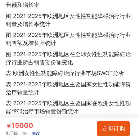
售额和增长率
图 2021-2025年欧洲地区女性性功能障碍治疗行业
销量及增长率统计
图 2021-2025年欧洲地区女性性功能障碍治疗行业
销售额及增长率统计
图 2021-2025年欧洲地区在全球女性性功能障碍治
疗行业所占销售额份额变化
表 欧洲女性性功能障碍治疗行业市场SWOT分析
表 2021-2025年欧洲地区主要国家女性性功能障碍
治疗销量统计
表 2021-2025年欧洲地区主要国家在欧洲女性性功
能障碍治疗市场销量份额统计
表 2021-2025年欧洲地区主要国家女性性功能障碍
15000
￥
立即订购
治疗销售额统计
电子版，1份，
修改