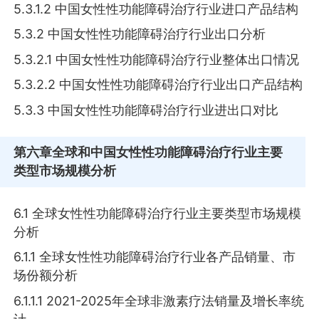
5.3.1.2 中国女性性功能障碍治疗行业进口产品结构
5.3.2 中国女性性功能障碍治疗行业出口分析
5.3.2.1 中国女性性功能障碍治疗行业整体出口情况
5.3.2.2 中国女性性功能障碍治疗行业出口产品结构
5.3.3 中国女性性功能障碍治疗行业进出口对比
第六章
全球和中国女性性功能障碍治疗行业主要
类型市场规模分析
6.1 全球女性性功能障碍治疗行业主要类型市场规模
分析
6.1.1 全球女性性功能障碍治疗行业各产品销量、市
场份额分析
6.1.1.1 2021-2025年全球非激素疗法销量及增长率统