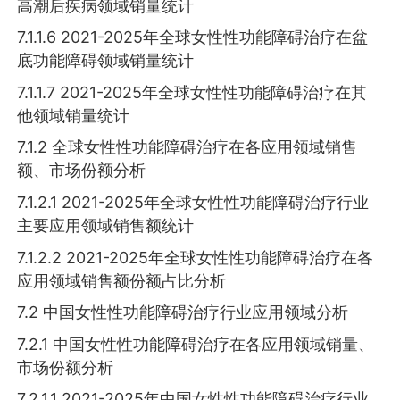
高潮后疾病领域销量统计
7.1.1.6 2021-2025年全球女性性功能障碍治疗在盆
底功能障碍领域销量统计
7.1.1.7 2021-2025年全球女性性功能障碍治疗在其
他领域销量统计
7.1.2 全球女性性功能障碍治疗在各应用领域销售
额、市场份额分析
7.1.2.1 2021-2025年全球女性性功能障碍治疗行业
主要应用领域销售额统计
7.1.2.2 2021-2025年全球女性性功能障碍治疗在各
应用领域销售额份额占比分析
7.2 中国女性性功能障碍治疗行业应用领域分析
7.2.1 中国女性性功能障碍治疗在各应用领域销量、
市场份额分析
7.2.1.1 2021-2025年中国女性性功能障碍治疗行业