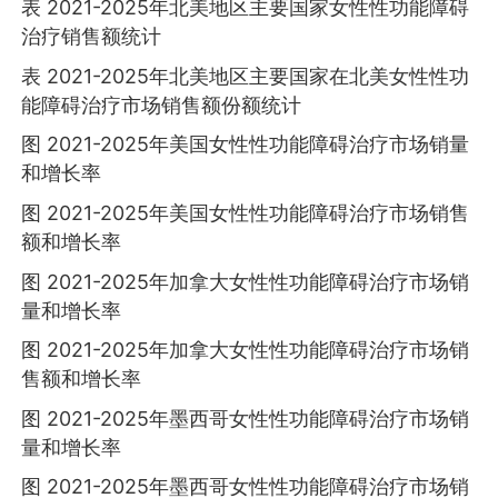
表 2021-2025年北美地区主要国家女性性功能障碍
治疗销售额统计
表 2021-2025年北美地区主要国家在北美女性性功
能障碍治疗市场销售额份额统计
图 2021-2025年美国女性性功能障碍治疗市场销量
和增长率
图 2021-2025年美国女性性功能障碍治疗市场销售
额和增长率
图 2021-2025年加拿大女性性功能障碍治疗市场销
量和增长率
图 2021-2025年加拿大女性性功能障碍治疗市场销
售额和增长率
图 2021-2025年墨西哥女性性功能障碍治疗市场销
量和增长率
图 2021-2025年墨西哥女性性功能障碍治疗市场销