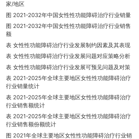
家/地区
图 2021-2032年中国女性性功能障碍治疗行业销量
图 2021-2032年中国女性性功能障碍治疗行业销售
额
表 女性性功能障碍治疗行业发展制约因素及其表现
表 女性性功能障碍治疗行业发展问题对应策略分析
表 女性性功能障碍治疗行业发展可预见问题及对策
表 2021-2025年全球主要地区女性性功能障碍治疗
行业销量统计
表 2021-2025年全球主要地区女性性功能障碍治疗
行业销售额统计
表 2021-2025年全球主要地区女性性功能障碍治疗
行业销售额份额统计
图 2021年全球主要地区女性性功能障碍治疗行业销