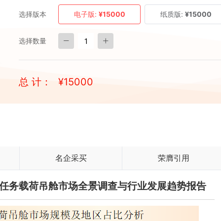
选择版本
电子版:
¥15000
纸质版:
¥15000
选择数量
总 计：
¥
15000
名企采买
荣膺引用
人机任务载荷吊舱市场全景调查与行业发展趋势报告