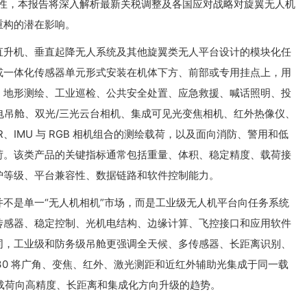
定性，本报告将深入解析最新关税调整及各国应对战略对旋翼无人机
重构的潜在影响。
直升机、垂直起降无人系统及其他旋翼类无人平台设计的模块化任
或一体化传感器单元形式安装在机体下方、前部或专用挂点上，用
、地形测绘、工业巡检、公共安全处置、应急救援、喊话照明、投
 光电吊舱、双光/三光云台相机、集成可见光变焦相机、红外热像仪、
R、IMU 与 RGB 相机组合的测绘载荷，以及面向消防、警用和低
荷。该类产品的关键指标通常包括重量、体积、稳定精度、载荷接
护等级、平台兼容性、数据链路和软件控制能力。
不是单一“无人机相机”市场，而是工业级无人机平台向任务系统
传感器、稳定控制、光机电结构、边缘计算、飞控接口和应用软件
同，工业级和防务级吊舱更强调全天候、多传感器、长距离识别、
e H30 将广角、变焦、红外、激光测距和近红外辅助光集成于同一载
iDAR 载荷向高精度、长距离和集成化方向升级的趋势。