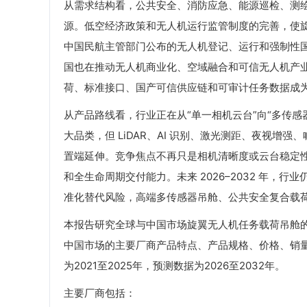
从需求结构看，公共安全、消防应急、能源巡检、测绘
源。低空经济政策和无人机运行监管制度的完善，使旋
中国民航主管部门公布的无人机登记、运行和强制性
国也在推动无人机商业化、空域融合和可信无人机产
荷、标准接口、国产可信供应链和可审计任务数据成
从产品路线看，行业正在从“单一相机云台”向“多传感器
大品类，但 LiDAR、AI 识别、激光测距、夜视
置端延伸。竞争焦点不再只是相机清晰度或云台稳定性
和全生命周期交付能力。未来 2026–2032 年
准化替代风险，高端多传感器吊舱、公共安全复合载荷和
本报告研究全球与中国市场旋翼无人机任务载荷吊舱
中国市场的主要厂商产品特点、产品规格、价格、销
为2021至2025年，预测数据为2026至2032年。
主要厂商包括：