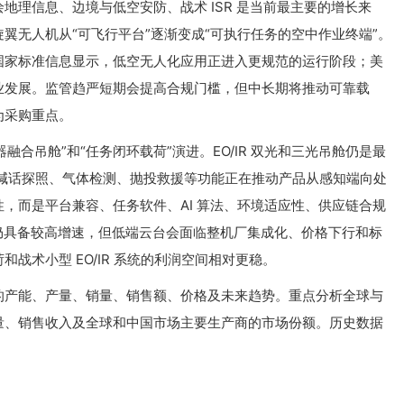
地理信息、边境与低空安防、战术 ISR 是当前最主要的增长来
翼无人机从“可飞行平台”逐渐变成“可执行任务的空中作业终端”。
国家标准信息显示，低空无人化应用正进入更规范的运行阶段；美
业发展。监管趋严短期会提高合规门槛，但中长期将推动可靠载
为采购重点。
融合吊舱”和“任务闭环载荷”演进。EO/IR 双光和三光吊舱仍是最
增强、喊话探照、气体检测、抛投救援等功能正在推动产品从感知端向处
，而是平台兼容、任务软件、AI 算法、环境适应性、供应链合规
，行业仍具备较高增速，但低端云台会面临整机厂集成化、价格下行和标
战术小型 EO/IR 系统的利润空间相对更稳。
的产能、产量、销量、销售额、价格及未来趋势。重点分析全球与
量、销售收入及全球和中国市场主要生产商的市场份额。历史数据