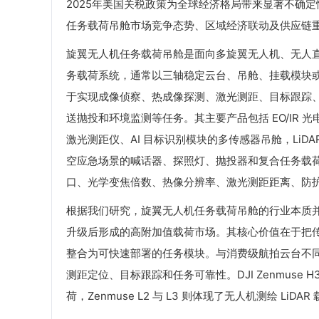
2025年美国关税政策为全球经济格局带来显著不确
任务载荷吊舱市场竞争态势、区域经济联动及供应链
旋翼无人机任务载荷吊舱是面向多旋翼无人机、无人
务载荷系统，通常以三轴稳定云台、吊舱、挂载模块
于实现成像侦察、热成像探测、激光测距、目标跟踪
送抛投和环境监测等任务。其主要产品包括 EO/IR
激光测距仪、AI 目标识别模块的多传感器吊舱，LiDA
空应急场景的喊话器、探照灯、抛投器和复合任务载
口、光学变焦倍数、热像分辨率、激光测距距离、防
根据我们研究，旋翼无人机任务载荷吊舱的行业本质并
升级后形成的高附加值载荷市场。其核心价值在于把
整合为可快速部署的任务模块。与消费级航拍云台不
测距定位、目标跟踪和任务可靠性。DJI Zenmus
荷，Zenmuse L2 与 L3 则体现了无人机测绘 L