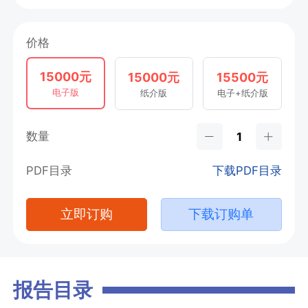
价格
15000元
15000元
15500元
电子版
纸介版
电子+纸介版
数量
PDF目录
下载PDF目录
立即订购
下载订购单
报告目录