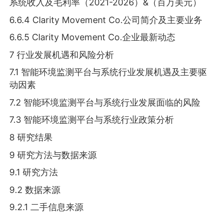
系统收入及毛利率（2021-2026）&（百万美元）
6.6.4 Clarity Movement Co.公司简介及主要业务
6.6.5 Clarity Movement Co.企业最新动态
7 行业发展机遇和风险分析
7.1 智能环境监测平台与系统行业发展机遇及主要驱
动因素
7.2 智能环境监测平台与系统行业发展面临的风险
7.3 智能环境监测平台与系统行业政策分析
8 研究结果
9 研究方法与数据来源
9.1 研究方法
9.2 数据来源
9.2.1 二手信息来源