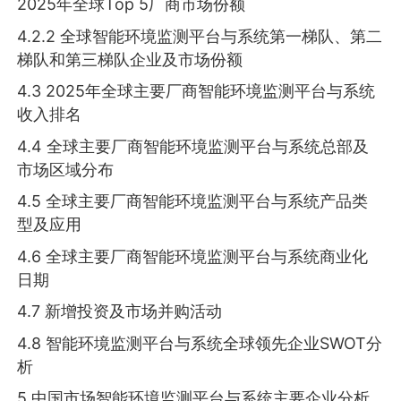
2025年全球Top 5厂商市场份额
4.2.2 全球智能环境监测平台与系统第一梯队、第二
梯队和第三梯队企业及市场份额
4.3 2025年全球主要厂商智能环境监测平台与系统
收入排名
4.4 全球主要厂商智能环境监测平台与系统总部及
市场区域分布
4.5 全球主要厂商智能环境监测平台与系统产品类
型及应用
4.6 全球主要厂商智能环境监测平台与系统商业化
日期
4.7 新增投资及市场并购活动
4.8 智能环境监测平台与系统全球领先企业SWOT分
析
5 中国市场智能环境监测平台与系统主要企业分析