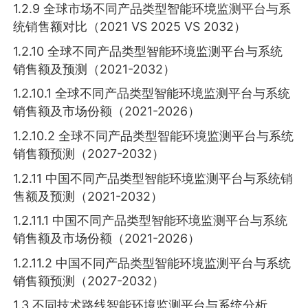
1.2.9 全球市场不同产品类型智能环境监测平台与系
统销售额对比（2021 VS 2025 VS 2032）
1.2.10 全球不同产品类型智能环境监测平台与系统
销售额及预测（2021-2032）
1.2.10.1 全球不同产品类型智能环境监测平台与系统
销售额及市场份额（2021-2026）
1.2.10.2 全球不同产品类型智能环境监测平台与系统
销售额预测（2027-2032）
1.2.11 中国不同产品类型智能环境监测平台与系统销
售额及预测（2021-2032）
1.2.11.1 中国不同产品类型智能环境监测平台与系统
销售额及市场份额（2021-2026）
1.2.11.2 中国不同产品类型智能环境监测平台与系统
销售额预测（2027-2032）
1.3 不同技术路线智能环境监测平台与系统分析