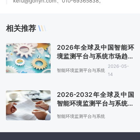
kefu@gonyn.com、010-69365838。
相关推荐
2026年全球及中国智能环
境监测平台与系统市场趋势
分析：我国稳居全球第一大
2026-05-
智能环境监测平台与系统
市场[图]
14
2026-2032年全球及中国
智能环境监测平台与系统市
场全景调查与市场供需预测
智能环境监测平台与系统
报告