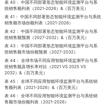
表 40： 中国不同部署形态智能环境监测平台与系
统销售额列表（2021-2026）&（百万美元）
表 41： 中国不同部署形态智能环境监测平台与系统
销售额市场份额列表（2021-2026）
表 42： 中国不同部署形态智能环境监测平台与系
统销售额预测（2027-2032）&（百万美元）
表 43： 中国不同部署形态智能环境监测平台与系
统销售额市场份额预测（2027-2032）
表 44： 全球市场不同应用智能环境监测平台与系
统销售额及增长率对比（2021 VS 2025 VS
2032）&（百万美元）
表 45： 全球不同应用智能环境监测平台与系统销
售额列表（2021-2026）&（百万美元）
表 46： 全球不同应用智能环境监测平台与系统销
售额市场份额列表（2021-2026）