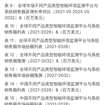
表 9： 全球市场不同产品类型智能环境监测平台与
系统销售额及增长率对比（2021 VS 2025 VS
2032）&（百万美元）
表 10： 全球不同产品类型智能环境监测平台与系统
销售额列表（2021-2026）&（百万美元）
表 11： 全球不同产品类型智能环境监测平台与系统
销售额市场份额列表（2021-2026）
表 12： 全球不同产品类型智能环境监测平台与系统
销售额预测（2027-2032）&（百万美元）
表 13： 全球不同产品类型智能环境监测平台与系统
销售额市场份额预测（2027-2032）
表 14： 中国不同产品类型智能环境监测平台与系统
销售额列表（2021-2026）&（百万美元）
表 15： 中国不同产品类型智能环境监测平台与系统
销售额市场份额列表（2021-2026）