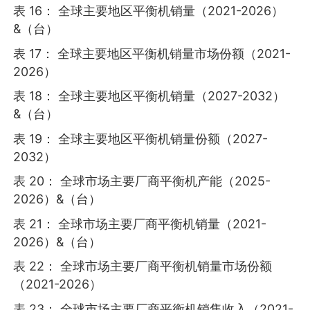
表 16： 全球主要地区平衡机销量（2021-2026）
&（台）
表 17： 全球主要地区平衡机销量市场份额（2021-
2026）
表 18： 全球主要地区平衡机销量（2027-2032）
&（台）
表 19： 全球主要地区平衡机销量份额（2027-
2032）
表 20： 全球市场主要厂商平衡机产能（2025-
2026）&（台）
表 21： 全球市场主要厂商平衡机销量（2021-
2026）&（台）
表 22： 全球市场主要厂商平衡机销量市场份额
（2021-2026）
表 23： 全球市场主要厂商平衡机销售收入（2021-