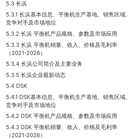
5.3 长浜
5.3.1 长浜基本信息、平衡机生产基地、销售区域、
竞争对手及市场地位
5.3.2 长浜 平衡机产品规格、参数及市场应用
5.3.3 长浜 平衡机销量、收入、价格及毛利率
（2021-2026）
5.3.4 长浜公司简介及主要业务
5.3.5 长浜企业最新动态
5.4 DSK
5.4.1 DSK基本信息、平衡机生产基地、销售区域、
竞争对手及市场地位
5.4.2 DSK 平衡机产品规格、参数及市场应用
5.4.3 DSK 平衡机销量、收入、价格及毛利率
（2021-2026）