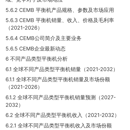
5.6.2 CEMB 平衡机产品规格、参数及市场应用
5.6.3 CEMB 平衡机销量、收入、价格及毛利率
（2021-2026）
5.6.4 CEMB公司简介及主要业务
5.6.5 CEMB企业最新动态
6 不同产品类型平衡机分析
6.1 全球不同产品类型平衡机销量（2021-2032）
6.1.1 全球不同产品类型平衡机销量及市场份额
（2021-2026）
6.1.2 全球不同产品类型平衡机销量预测（2027-
2032）
6.2 全球不同产品类型平衡机收入（2021-2032）
6.2.1 全球不同产品类型平衡机收入及市场份额