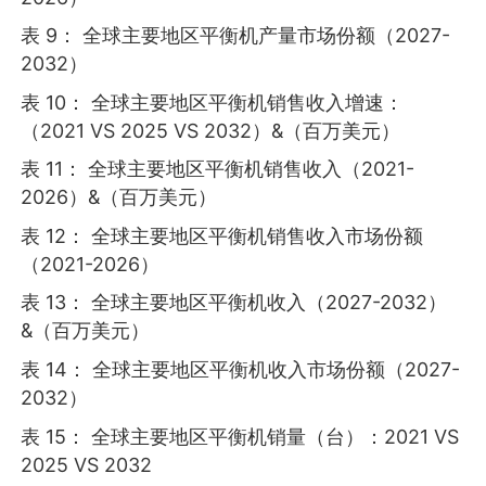
表 9： 全球主要地区平衡机产量市场份额（2027-
2032）
表 10： 全球主要地区平衡机销售收入增速：
（2021 VS 2025 VS 2032）&（百万美元）
表 11： 全球主要地区平衡机销售收入（2021-
2026）&（百万美元）
表 12： 全球主要地区平衡机销售收入市场份额
（2021-2026）
表 13： 全球主要地区平衡机收入（2027-2032）
&（百万美元）
表 14： 全球主要地区平衡机收入市场份额（2027-
2032）
表 15： 全球主要地区平衡机销量（台）：2021 VS
2025 VS 2032