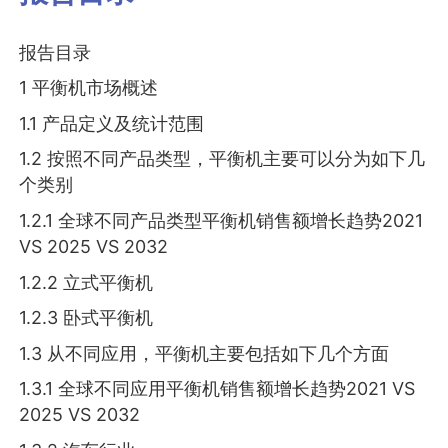
报告目录
1 平衡机市场概述
1.1 产品定义及统计范围
1.2 按照不同产品类型，平衡机主要可以分为如下几
个类别
1.2.1 全球不同产品类型平衡机销售额增长趋势2021
VS 2025 VS 2032
1.2.2 立式平衡机
1.2.3 卧式平衡机
1.3 从不同应用，平衡机主要包括如下几个方面
1.3.1 全球不同应用平衡机销售额增长趋势2021 VS
2025 VS 2032