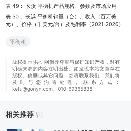
表 49： 长浜 平衡机产品规格、参数及市场应用
表 50： 长浜 平衡机销量（台）、收入（百万美
元）、价格（千美元/台）及毛利率（2021-2026）
平衡机
版权提示:共研网倡导尊重与保护知识产权，对有
明确来源的内容注明出处。如发现本站文章存在
版权、稿酬或其它问题，烦请联系我们，我们将
及时与您沟通处理。联系方式：
kefu@gonyn.com、010-69365838。
相关推荐