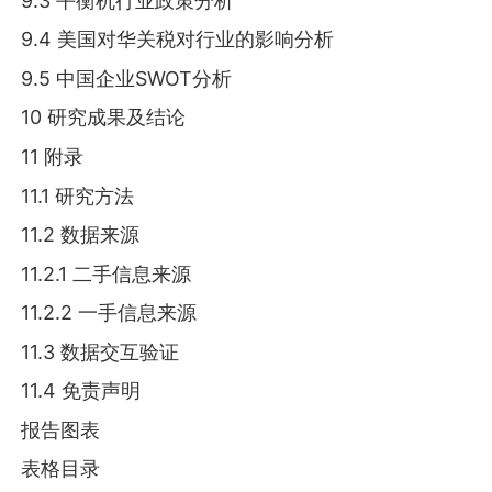
9.3 平衡机行业政策分析
9.4 美国对华关税对行业的影响分析
9.5 中国企业SWOT分析
10 研究成果及结论
11 附录
11.1 研究方法
11.2 数据来源
11.2.1 二手信息来源
11.2.2 一手信息来源
11.3 数据交互验证
11.4 免责声明
报告图表
表格目录