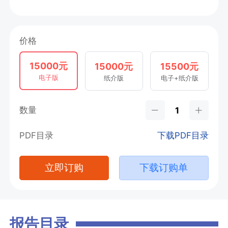
价格
15000元
15000元
15500元
电子版
纸介版
电子+纸介版
数量
PDF目录
下载PDF目录
立即订购
下载订购单
报告目录