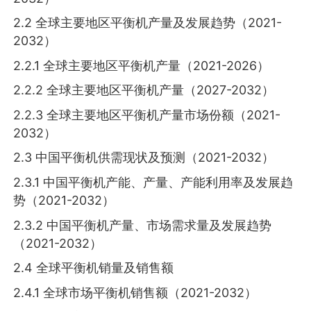
2.2 全球主要地区平衡机产量及发展趋势（2021-
2032）
2.2.1 全球主要地区平衡机产量（2021-2026）
2.2.2 全球主要地区平衡机产量（2027-2032）
2.2.3 全球主要地区平衡机产量市场份额（2021-
2032）
2.3 中国平衡机供需现状及预测（2021-2032）
2.3.1 中国平衡机产能、产量、产能利用率及发展趋
势（2021-2032）
2.3.2 中国平衡机产量、市场需求量及发展趋势
（2021-2032）
2.4 全球平衡机销量及销售额
2.4.1 全球市场平衡机销售额（2021-2032）