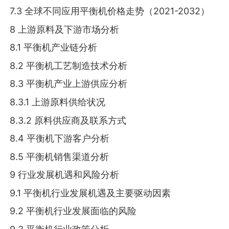
7.3 全球不同应用平衡机价格走势（2021-2032）
8 上游原料及下游市场分析
8.1 平衡机产业链分析
8.2 平衡机工艺制造技术分析
8.3 平衡机产业上游供应分析
8.3.1 上游原料供给状况
8.3.2 原料供应商及联系方式
8.4 平衡机下游客户分析
8.5 平衡机销售渠道分析
9 行业发展机遇和风险分析
9.1 平衡机行业发展机遇及主要驱动因素
9.2 平衡机行业发展面临的风险