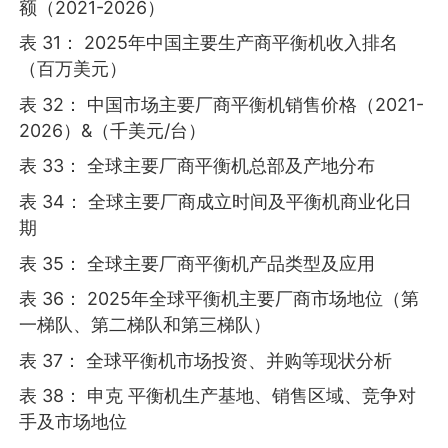
额（2021-2026）
表 31： 2025年中国主要生产商平衡机收入排名
（百万美元）
表 32： 中国市场主要厂商平衡机销售价格（2021-
2026）&（千美元/台）
表 33： 全球主要厂商平衡机总部及产地分布
表 34： 全球主要厂商成立时间及平衡机商业化日
期
表 35： 全球主要厂商平衡机产品类型及应用
表 36： 2025年全球平衡机主要厂商市场地位（第
一梯队、第二梯队和第三梯队）
表 37： 全球平衡机市场投资、并购等现状分析
表 38： 申克 平衡机生产基地、销售区域、竞争对
手及市场地位