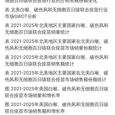
细胞百日咳联合疫苗行业所占销售额份额变化
表 北美白喉、破伤风和无细胞百日咳联合疫苗行业
市场SWOT分析
表 2021-2025年北美地区主要国家白喉、破伤风和
无细胞百日咳联合疫苗销量统计
表 2021-2025年北美地区主要国家在北美白喉、破
伤风和无细胞百日咳联合疫苗市场销量份额统计
表 2021-2025年北美地区主要国家白喉、破伤风和
无细胞百日咳联合疫苗销售额统计
表 2021-2025年北美地区主要国家在北美白喉、破
伤风和无细胞百日咳联合疫苗市场销售额份额统计
图 2021-2025年美国白喉、破伤风和无细胞百日咳
联合疫苗市场销量和增长率
图 2021-2025年美国白喉、破伤风和无细胞百日咳
联合疫苗市场销售额和增长率