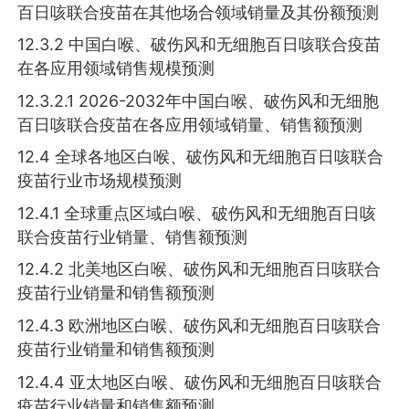
百日咳联合疫苗在其他场合领域销量及其份额预测
12.3.2 中国白喉、破伤风和无细胞百日咳联合疫苗
在各应用领域销售规模预测
12.3.2.1 2026-2032年中国白喉、破伤风和无细胞
百日咳联合疫苗在各应用领域销量、销售额预测
12.4 全球各地区白喉、破伤风和无细胞百日咳联合
疫苗行业市场规模预测
12.4.1 全球重点区域白喉、破伤风和无细胞百日咳
联合疫苗行业销量、销售额预测
12.4.2 北美地区白喉、破伤风和无细胞百日咳联合
疫苗行业销量和销售额预测
12.4.3 欧洲地区白喉、破伤风和无细胞百日咳联合
疫苗行业销量和销售额预测
12.4.4 亚太地区白喉、破伤风和无细胞百日咳联合
疫苗行业销量和销售额预测