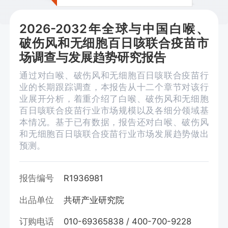
2026-2032年全球与中国白喉、
破伤风和无细胞百日咳联合疫苗市
场调查与发展趋势研究报告
通过对白喉、破伤风和无细胞百日咳联合疫苗行
业的长期跟踪调查，本报告从十二个章节对该行
业展开分析，着重介绍了白喉、破伤风和无细胞
百日咳联合疫苗行业市场规模以及各细分领域基
本情况。基于已有数据，报告还对白喉、破伤风
和无细胞百日咳联合疫苗行业市场发展趋势做出
预测。
报告编号
R1936981
出品单位
共研产业研究院
订购电话
010-69365838 / 400-700-9228