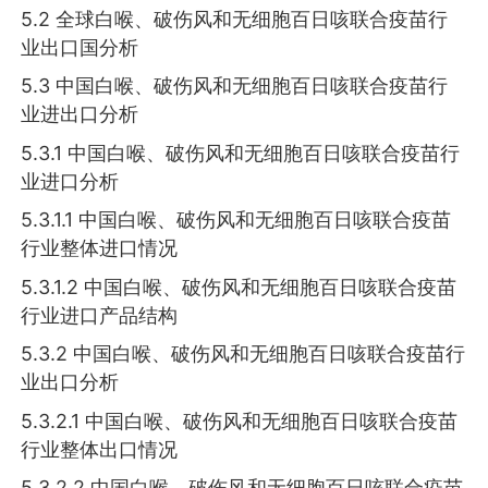
5.2 全球白喉、破伤风和无细胞百日咳联合疫苗行
业出口国分析
5.3 中国白喉、破伤风和无细胞百日咳联合疫苗行
业进出口分析
5.3.1 中国白喉、破伤风和无细胞百日咳联合疫苗行
业进口分析
5.3.1.1 中国白喉、破伤风和无细胞百日咳联合疫苗
行业整体进口情况
5.3.1.2 中国白喉、破伤风和无细胞百日咳联合疫苗
行业进口产品结构
5.3.2 中国白喉、破伤风和无细胞百日咳联合疫苗行
业出口分析
5.3.2.1 中国白喉、破伤风和无细胞百日咳联合疫苗
行业整体出口情况
5.3.2.2 中国白喉、破伤风和无细胞百日咳联合疫苗