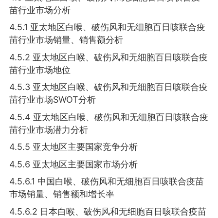
苗行业市场分析
4.5.1 亚太地区白喉、破伤风和无细胞百日咳联合疫
苗行业市场销量、销售额分析
4.5.2 亚太地区白喉、破伤风和无细胞百日咳联合疫
苗行业市场地位
4.5.3 亚太地区白喉、破伤风和无细胞百日咳联合疫
苗行业市场SWOT分析
4.5.4 亚太地区白喉、破伤风和无细胞百日咳联合疫
苗行业市场潜力分析
4.5.5 亚太地区主要国家竞争分析
4.5.6 亚太地区主要国家市场分析
4.5.6.1 中国白喉、破伤风和无细胞百日咳联合疫苗
市场销量、销售额和增长率
4.5.6.2 日本白喉、破伤风和无细胞百日咳联合疫苗