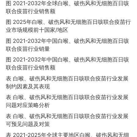
图 2021-2032年全球白喉、破伤风和无细胞百日咳
联合疫苗行业销售额
图 2025年白喉、破伤风和无细胞百日咳联合疫苗行
业市场规模前十国家/地区
图 2021-2032年中国白喉、破伤风和无细胞百日咳
联合疫苗行业销量
图 2021-2032年中国白喉、破伤风和无细胞百日咳
联合疫苗行业销售额
表 白喉、破伤风和无细胞百日咳联合疫苗行业发展
制约因素及其表现
表 白喉、破伤风和无细胞百日咳联合疫苗行业发展
问题对应策略分析
表 白喉、破伤风和无细胞百日咳联合疫苗行业发展
可预见问题及对策
表 2021-2025年全球主要地区白喉、破伤风和无细