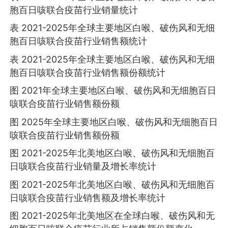
胞百日咳联合疫苗行业销量统计
表 2021-2025年全球主要地区白喉、破伤风和无细
胞百日咳联合疫苗行业销售额统计
表 2021-2025年全球主要地区白喉、破伤风和无细
胞百日咳联合疫苗行业销售额份额统计
图 2021年全球主要地区白喉、破伤风和无细胞百日
咳联合疫苗行业销售额份额
图 2025年全球主要地区白喉、破伤风和无细胞百日
咳联合疫苗行业销售额份额
图 2021-2025年北美地区白喉、破伤风和无细胞百
日咳联合疫苗行业销量及增长率统计
图 2021-2025年北美地区白喉、破伤风和无细胞百
日咳联合疫苗行业销售额及增长率统计
图 2021-2025年北美地区在全球白喉、破伤风和无