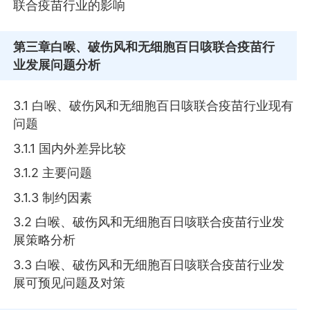
联合疫苗行业的影响
第三章
白喉、破伤风和无细胞百日咳联合疫苗行
业发展问题分析
3.1 白喉、破伤风和无细胞百日咳联合疫苗行业现有
问题
3.1.1 国内外差异比较
3.1.2 主要问题
3.1.3 制约因素
3.2 白喉、破伤风和无细胞百日咳联合疫苗行业发
展策略分析
3.3 白喉、破伤风和无细胞百日咳联合疫苗行业发
展可预见问题及对策