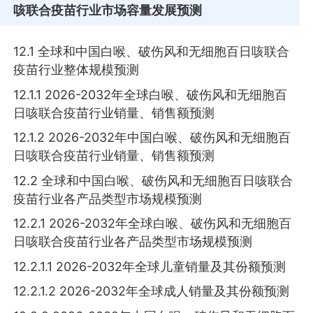
咳联合疫苗行业市场容量发展预测
12.1 全球和中国白喉、破伤风和无细胞百日咳联合
疫苗行业整体规模预测
12.1.1 2026-2032年全球白喉、破伤风和无细胞百
日咳联合疫苗行业销量、销售额预测
12.1.2 2026-2032年中国白喉、破伤风和无细胞百
日咳联合疫苗行业销量、销售额预测
12.2 全球和中国白喉、破伤风和无细胞百日咳联合
疫苗行业各产品类型市场规模预测
12.2.1 2026-2032年全球白喉、破伤风和无细胞百
日咳联合疫苗行业各产品类型市场规模预测
12.2.1.1 2026-2032年全球儿童销量及其份额预测
12.2.1.2 2026-2032年全球成人销量及其份额预测