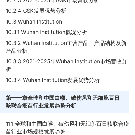
10.2.3 2021-2025年GSK市场营收分析
10.2.4 GSK发展优势分析
10.3 Wuhan Institution
10.3.1 Wuhan Institution概况分析
10.3.2 Wuhan Institution主营产品、产品结构及新
产品分析
10.3.3 2021-2025年Wuhan Institution市场营收分
析
10.3.4 Wuhan Institution发展优势分析
第十一章
全球和中国白喉、破伤风和无细胞百日
咳联合疫苗行业发展趋势分析
11.1 全球和中国白喉、破伤风和无细胞百日咳联合疫
苗行业市场规模发展趋势