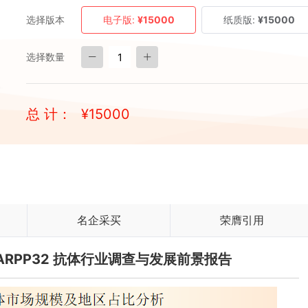
选择版本
电子版:
¥15000
纸质版:
¥15000
选择数量
总 计：
¥
15000
名企采买
荣膺引用
DARPP32 抗体行业调查与发展前景报告