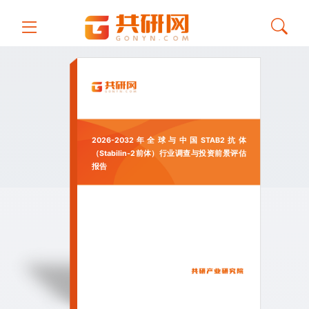
2026-2032年全球与中国STAB2抗体
（Stabilin-2前体）行业调查与投资前景评估
报告