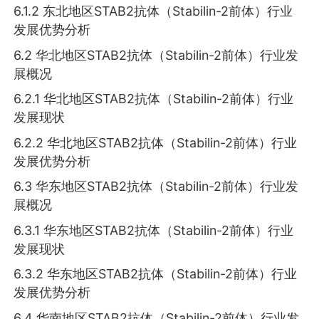
6.1.2 东北地区STAB2抗体（Stabilin-2前体）行业
发展优势分析
6.2 华北地区STAB2抗体（Stabilin-2前体）行业发
展概况
6.2.1 华北地区STAB2抗体（Stabilin-2前体）行业
发展现状
6.2.2 华北地区STAB2抗体（Stabilin-2前体）行业
发展优势分析
6.3 华东地区STAB2抗体（Stabilin-2前体）行业发
展概况
6.3.1 华东地区STAB2抗体（Stabilin-2前体）行业
发展现状
6.3.2 华东地区STAB2抗体（Stabilin-2前体）行业
发展优势分析
6.4 华南地区STAB2抗体（Stabilin-2前体）行业发