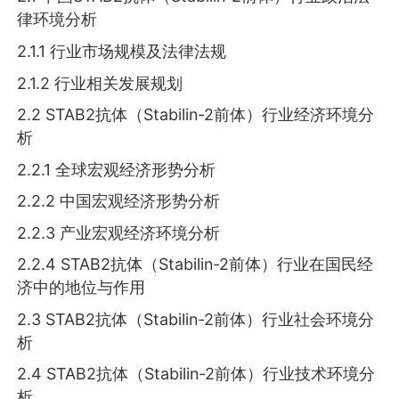
律环境分析
2.1.1 行业市场规模及法律法规
2.1.2 行业相关发展规划
2.2 STAB2抗体（Stabilin-2前体）行业经济环境分
析
2.2.1 全球宏观经济形势分析
2.2.2 中国宏观经济形势分析
2.2.3 产业宏观经济环境分析
2.2.4 STAB2抗体（Stabilin-2前体）行业在国民经
济中的地位与作用
2.3 STAB2抗体（Stabilin-2前体）行业社会环境分
析
2.4 STAB2抗体（Stabilin-2前体）行业技术环境分
析