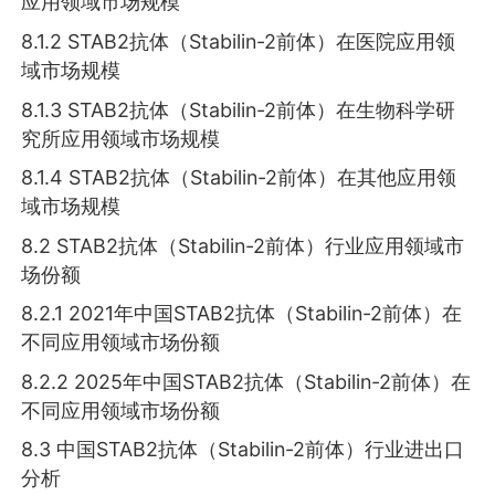
应用领域市场规模
8.1.2 STAB2抗体（Stabilin-2前体）在医院应用领
域市场规模
8.1.3 STAB2抗体（Stabilin-2前体）在生物科学研
究所应用领域市场规模
8.1.4 STAB2抗体（Stabilin-2前体）在其他应用领
域市场规模
8.2 STAB2抗体（Stabilin-2前体）行业应用领域市
场份额
8.2.1 2021年中国STAB2抗体（Stabilin-2前体）在
不同应用领域市场份额
8.2.2 2025年中国STAB2抗体（Stabilin-2前体）在
不同应用领域市场份额
8.3 中国STAB2抗体（Stabilin-2前体）行业进出口
分析