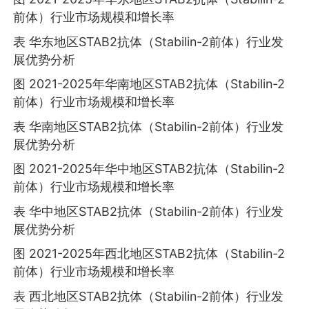
前体）行业市场规模和增长率
表 华东地区STAB2抗体（Stabilin-2前体）行业发
展优势分析
图 2021-2025年华南地区STAB2抗体（Stabilin-2
前体）行业市场规模和增长率
表 华南地区STAB2抗体（Stabilin-2前体）行业发
展优势分析
图 2021-2025年华中地区STAB2抗体（Stabilin-2
前体）行业市场规模和增长率
表 华中地区STAB2抗体（Stabilin-2前体）行业发
展优势分析
图 2021-2025年西北地区STAB2抗体（Stabilin-2
前体）行业市场规模和增长率
表 西北地区STAB2抗体（Stabilin-2前体）行业发