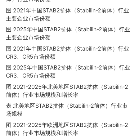
图 2021年中国STAB2抗体（Stabilin-2前体）行业
主要企业市场份额
图 2025年中国STAB2抗体（Stabilin-2前体）行业
主要企业市场份额
图 2021年中国STAB2抗体（Stabilin-2前体）行业
CR3、CR5市场份额
图 2025年中国STAB2抗体（Stabilin-2前体）行业
CR3、CR5市场份额
图 2021-2025年北美地区STAB2抗体（Stabilin-2
前体）行业市场规模和增长率
表 北美地区STAB2抗体（Stabilin-2前体）行业市
场规模
图 2021-2025年欧洲地区STAB2抗体（Stabilin-2
前体）行业市场规模和增长率