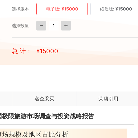
选择版本
电子版:
¥15000
纸质版:
¥15000
选择数量
总 计：
¥
15000
名企采买
荣膺引用
与中国极限旅游市场调查与投资战略报告