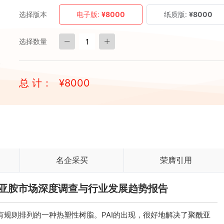
选择版本
电子版:
¥8000
纸质版:
¥8000
选择数量
总 计：
¥
8000
名企采买
荣膺引用
胺酰亚胺市场深度调查与行业发展趋势报告
环有规则排列的一种热塑性树脂。PAI的出现，很好地解决了聚酰亚