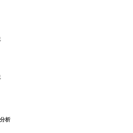
况
况
分析