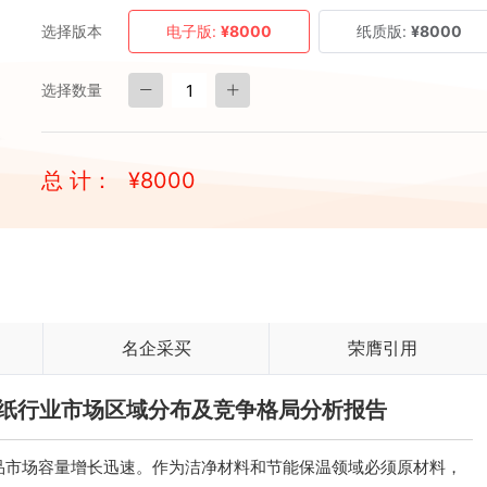
选择版本
电子版:
¥8000
纸质版:
¥8000
选择数量
总 计：
¥
8000
名企采买
荣膺引用
维滤纸行业市场区域分布及竞争格局分析报告
品市场容量增长迅速。作为洁净材料和节能保温领域必须原材料，