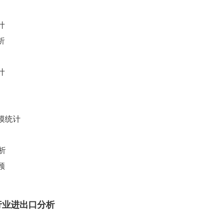
计
析
计
规模统计
析
顾
属行业进出口分析