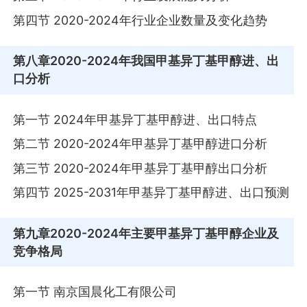
第四节 2020-2024年行业企业数量及变化趋势
第八章
2020-2024年我国甲基异丁基甲醇进、出
口分析
第一节 2024年甲基异丁基甲醇进、出口特点
第二节 2020-2024年甲基异丁基甲醇进口分析
第三节 2020-2024年甲基异丁基甲醇出口分析
第四节 2025-2031年甲基异丁基甲醇进、出口预测
第九章
2020-2024年主要甲基异丁基甲醇企业及
竞争格局
第一节 南京国晨化工有限公司