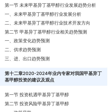
第一节 未来甲基异丁基甲醇行业发展趋势分析
一、未来甲基异丁基甲醇行业发展分析
二、未来甲基异丁基甲醇行业技术开发方向
第二节 甲基异丁基甲醇行业相关趋势预测
一、政策变化趋势预测
二、供求趋势预测
三、进、出口趋势预测
第十二章
2020-2024年业内专家对我国甲基异丁
基甲醇投资的建议及观点
第一节 投资机遇甲基异丁基甲醇
第二节 投资风险甲基异丁基甲醇