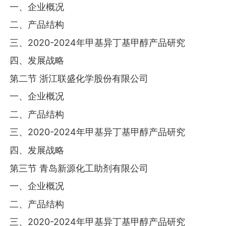
一、企业概况
二、产品结构
三、2020-2024年甲基异丁基甲醇产品研究
四、发展战略
第二节 浙江联盛化学股份有限公司
一、企业概况
二、产品结构
三、2020-2024年甲基异丁基甲醇产品研究
四、发展战略
第三节 青岛新源化工助剂有限公司
一、企业概况
二、产品结构
三、2020-2024年甲基异丁基甲醇产品研究