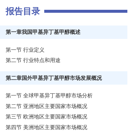
报告目录
第一章
我国甲基异丁基甲醇概述
第一节 行业定义
第二节 行业特点和用途
第二章
国外甲基异丁基甲醇市场发展概况
第一节 全球甲基异丁基甲醇市场分析
第二节 亚洲地区主要国家市场概况
第三节 欧洲地区主要国家市场概况
第四节 美洲地区主要国家市场概况