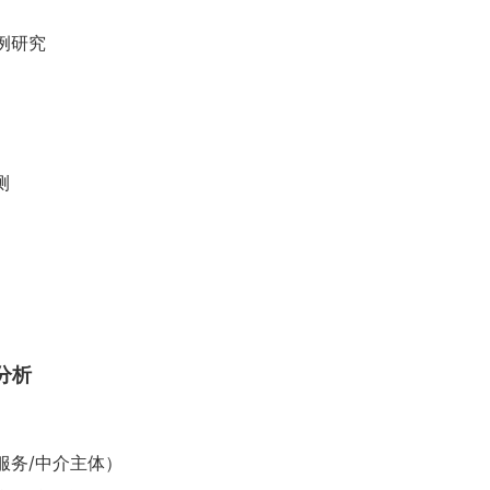
例研究
测
分析
/服务/中介主体）