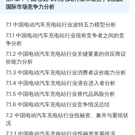
国际市场竞争力分析
7.1 中国电动汽车充电站行业波特五力模型分析
7.1.1 中国电动汽车充电站行业现有竞争者之间的竞
争分析
7.1.2 中国电动汽车充电站行业关键要素的供应商议
价能力分析
7.1.3 中国电动汽车充电站行业消费者议价能力分析
7.1.4 中国电动汽车充电站行业潜在进入者分析
7.1.5 中国电动汽车充电站行业替代品风险分析
7.1.6 中国电动汽车充电站行业竞争情况总结
7.2 中国电动汽车充电站行业投融资、兼并与重组状
况
7.2.1 中国电动汽车充电站行业投融资发展状况