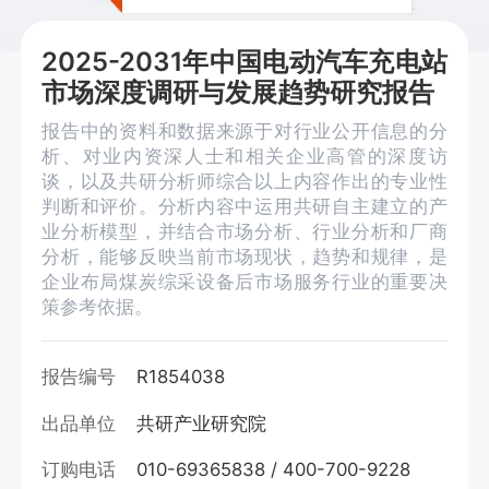
2025-2031年中国电动汽车充电站
市场深度调研与发展趋势研究报告
报告中的资料和数据来源于对行业公开信息的分
析、对业内资深人士和相关企业高管的深度访
谈，以及共研分析师综合以上内容作出的专业性
判断和评价。分析内容中运用共研自主建立的产
业分析模型，并结合市场分析、行业分析和厂商
分析，能够反映当前市场现状，趋势和规律，是
企业布局煤炭综采设备后市场服务行业的重要决
策参考依据。
报告编号
R1854038
出品单位
共研产业研究院
订购电话
010-69365838 / 400-700-9228