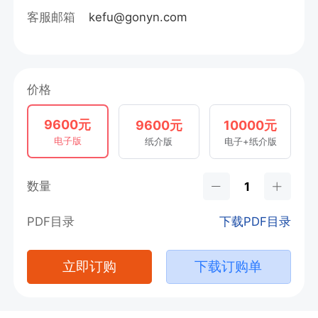
客服邮箱
kefu@gonyn.com
价格
9600元
9600元
10000元
电子版
纸介版
电子+纸介版
数量
PDF目录
下载PDF目录
立即订购
下载订购单