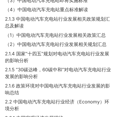
（3）中国电动汽车充电站即将实施标准
（4）中国电动汽车充电站重点标准解读
2.1.3 中国电动汽车充电站行业发展相关政策规划汇
总及解读
（1）中国电动汽车充电站行业发展相关政策汇总
（2）中国电动汽车充电站行业发展相关规划汇总
2.1.4 国家“十四五”规划对电动汽车充电站行业发展
的影响分析
2.1.5 “30碳达峰，60碳中和”对电动汽车充电站行业
发展的影响分析
2.1.6 政策环境对中国电动汽车充电站行业发展的影
响总结
2.2 中国电动汽车充电站行业经济（Economy）环
境分析