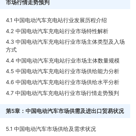
市场行情走势预判
4.1 中国电动汽车充电站行业发展历程介绍
4.2 中国电动汽车充电站行业市场特性解析
4.3 中国电动汽车充电站行业市场主体类型及入场
方式
4.4 中国电动汽车充电站行业市场主体数量规模
4.5 中国电动汽车充电站行业市场供给能力分析
4.6 中国电动汽车充电站行业市场供给水平分析
4.7 中国电动汽车充电站行业市场行情走势预判
第5章
：中国电动汽车市场供需及进出口贸易状况
5.1 中国电动汽车市场供给及需求状况