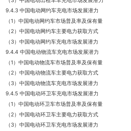
（3）中国电动出租车车充电市场发展潜力
9.4.3 中国电动网约车充电市场发展潜力
（1）中国电动网约车市场普及率及保有量
（2）中国电动网约车主要电力获取方式
（3）中国电动网约车充电市场发展潜力
9.4.4 中国电动物流车充电市场发展潜力
（1）中国电动物流车市场普及率及保有量
（2）中国电动物流车主要电力获取方式
（3）中国电动物流车充电市场发展潜力
9.4.5 中国电动环卫车充电市场发展潜力
（1）中国电动环卫车市场普及率及保有量
（2）中国电动环卫车主要电力获取方式
（3）中国电动环卫车充电市场发展潜力