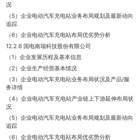
况
（5）企业电动汽车充电站业务布局规划及最新动向
追踪
（6）企业电动汽车充电站布局优劣势分析
12.2.6 国电南瑞科技股份有限公司
（1）企业发展历程及基本信息
（2）企业生产经营基本情况
（3）企业电动汽车充电站业务布局状况及产品/服
务详情
（4）企业电动汽车充电站产业链上下游延伸布局状
况
（5）企业电动汽车充电站业务布局规划及最新动向
追踪
（6）企业电动汽车充电站布局优劣势分析