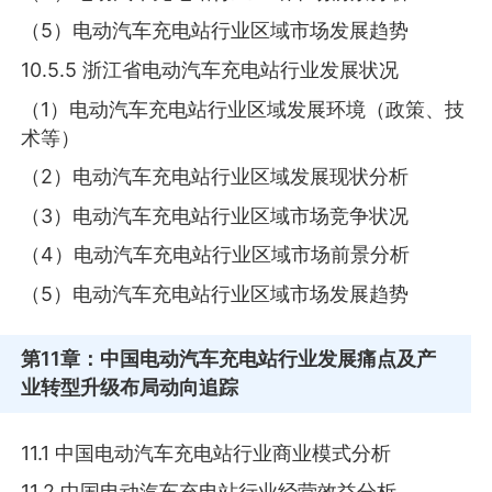
（5）电动汽车充电站行业区域市场发展趋势
10.5.5 浙江省电动汽车充电站行业发展状况
（1）电动汽车充电站行业区域发展环境（政策、技
术等）
（2）电动汽车充电站行业区域发展现状分析
（3）电动汽车充电站行业区域市场竞争状况
（4）电动汽车充电站行业区域市场前景分析
（5）电动汽车充电站行业区域市场发展趋势
第11章
：中国电动汽车充电站行业发展痛点及产
业转型升级布局动向追踪
11.1 中国电动汽车充电站行业商业模式分析
11.2 中国电动汽车充电站行业经营效益分析