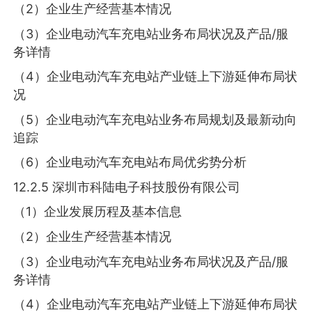
（2）企业生产经营基本情况
（3）企业电动汽车充电站业务布局状况及产品/服
务详情
（4）企业电动汽车充电站产业链上下游延伸布局状
况
（5）企业电动汽车充电站业务布局规划及最新动向
追踪
（6）企业电动汽车充电站布局优劣势分析
12.2.5 深圳市科陆电子科技股份有限公司
（1）企业发展历程及基本信息
（2）企业生产经营基本情况
（3）企业电动汽车充电站业务布局状况及产品/服
务详情
（4）企业电动汽车充电站产业链上下游延伸布局状