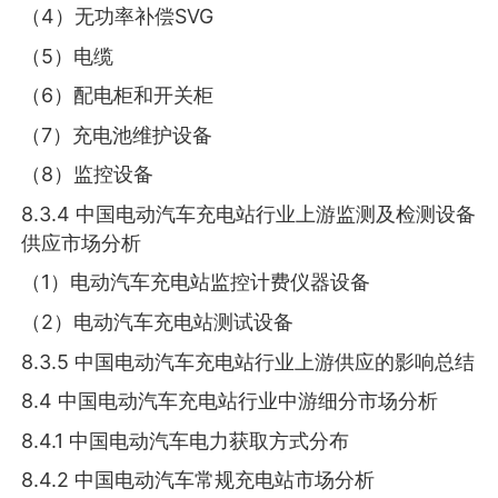
（4）无功率补偿SVG
（5）电缆
（6）配电柜和开关柜
（7）充电池维护设备
（8）监控设备
8.3.4 中国电动汽车充电站行业上游监测及检测设备
供应市场分析
（1）电动汽车充电站监控计费仪器设备
（2）电动汽车充电站测试设备
8.3.5 中国电动汽车充电站行业上游供应的影响总结
8.4 中国电动汽车充电站行业中游细分市场分析
8.4.1 中国电动汽车电力获取方式分布
8.4.2 中国电动汽车常规充电站市场分析