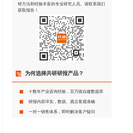
研方法和经验丰富的专业研究人员。请联系我们
获取报告！
为何选择共研研报产品？
十数年产业咨询经验，百万级自建数据库
研报内容详实，数据、观点客观准确
一对一销售体系，即时解决客户疑问