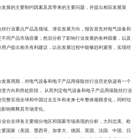
业发展的主要制约因素及其带来的主要问题，并提出相应发展策
险丝行业重点产品及领域、潜在发展方向，报告首先对电气设备和
定不同产品市场容量；然后分析了影响行业发展的各种因素，以及
标用户提出相关有利建议，以在发展过程中能够趋利避害，实现经
业发展周期，对电气设备和电子产品用保险丝行业历史轨迹有一个
演变方向和所处阶段， 从而判定电气设备和电子产品用保险丝行业
势完整呈现全球和中国过去五年和未来七年整体规模变化，同时结
的影响阐释其市场变化。
行业在全球各主要细分地区和国家市场表现的分析，大到北美、欧
主要国家（美国、墨西哥、加拿大、德国、英国、法国、中国、日