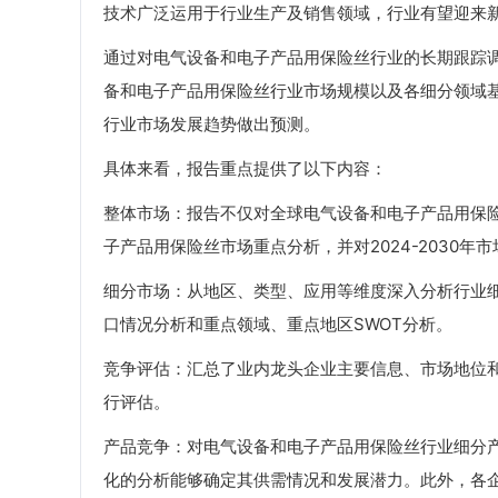
技术广泛运用于行业生产及销售领域，行业有望迎来
通过对电气设备和电子产品用保险丝行业的长期跟踪
备和电子产品用保险丝行业市场规模以及各细分领域
行业市场发展趋势做出预测。
具体来看，报告重点提供了以下内容：
整体市场：报告不仅对全球电气设备和电子产品用保险丝
子产品用保险丝市场重点分析，并对2024-2030年
细分市场：从地区、类型、应用等维度深入分析行业
口情况分析和重点领域、重点地区SWOT分析。
竞争评估：汇总了业内龙头企业主要信息、市场地位
行评估。
产品竞争：对电气设备和电子产品用保险丝行业细分
化的分析能够确定其供需情况和发展潜力。此外，各