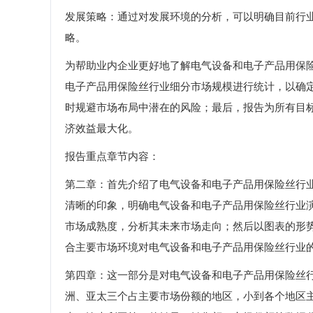
发展策略：通过对发展环境的分析，可以明确目前行
略。
为帮助业内企业更好地了解电气设备和电子产品用保
电子产品用保险丝行业细分市场规模进行统计，以确
时规避市场布局中潜在的风险；最后，报告为所有目
济效益最大化。
报告重点章节内容：
第二章：首先介绍了电气设备和电子产品用保险丝行
清晰的印象，明确电气设备和电子产品用保险丝行业
市场成熟度，分析其未来市场走向；然后以图表的形
合主要市场环境对电气设备和电子产品用保险丝行业
第四章：这一部分是对电气设备和电子产品用保险丝
洲、亚太三个占主要市场份额的地区，小到各个地区