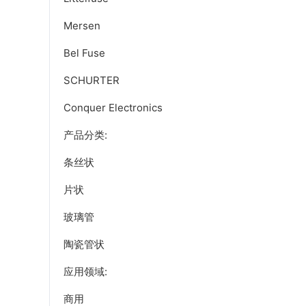
Mersen
Bel Fuse
SCHURTER
Conquer Electronics
产品分类:
条丝状
片状
玻璃管
陶瓷管状
应用领域:
商用