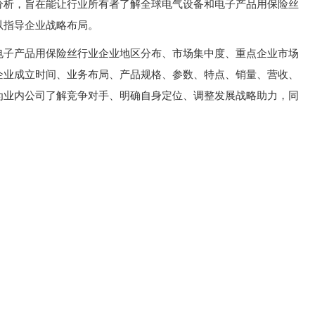
分析，旨在能让行业所有者了解全球电气设备和电子产品用保险丝
以指导企业战略布局。
电子产品用保险丝行业企业地区分布、市场集中度、重点企业市场
企业成立时间、业务布局、产品规格、参数、特点、销量、营收、
为业内公司了解竞争对手、明确自身定位、调整发展战略助力，同