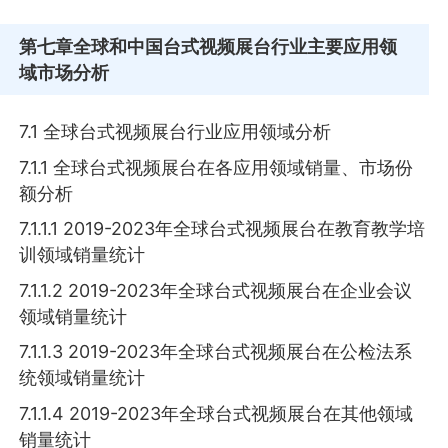
第七章
全球和中国台式视频展台行业主要应用领
域市场分析
7.1 全球台式视频展台行业应用领域分析
7.1.1 全球台式视频展台在各应用领域销量、市场份
额分析
7.1.1.1 2019-2023年全球台式视频展台在教育教学培
训领域销量统计
7.1.1.2 2019-2023年全球台式视频展台在企业会议
领域销量统计
7.1.1.3 2019-2023年全球台式视频展台在公检法系
统领域销量统计
7.1.1.4 2019-2023年全球台式视频展台在其他领域
销量统计