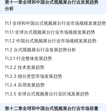
第十一章
全球和中国台式视频展台行业发展趋势
分析
11.1 全球和中国台式视频展台行业市场规模发展趋势
11.1.1 全球台式视频展台行业市场规模发展趋势
11.1.2 中国台式视频展台行业市场规模发展趋势
11.2 台式视频展台行业发展趋势分析
11.2.1 行业整体发展趋势
11.2.2 技术发展趋势
11.2.3 细分类型市场发展趋势
11.2.4 应用发展趋势
11.2.5 全球台式视频展台行业区域发展趋势
第十二章
全球和中国台式视频展台行业市场容量