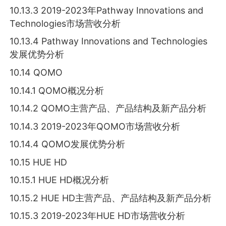
10.13.3 2019-2023年Pathway Innovations and
Technologies市场营收分析
10.13.4 Pathway Innovations and Technologies
发展优势分析
10.14 QOMO
10.14.1 QOMO概况分析
10.14.2 QOMO主营产品、产品结构及新产品分析
10.14.3 2019-2023年QOMO市场营收分析
10.14.4 QOMO发展优势分析
10.15 HUE HD
10.15.1 HUE HD概况分析
10.15.2 HUE HD主营产品、产品结构及新产品分析
10.15.3 2019-2023年HUE HD市场营收分析