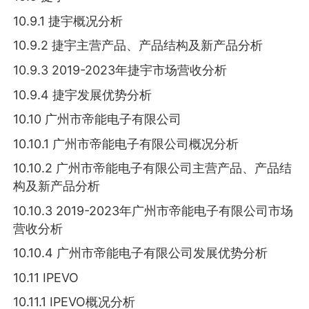
10.9.1 捷宇概况分析
10.9.2 捷宇主营产品、产品结构及新产品分析
10.9.3 2019-2023年捷宇市场营收分析
10.9.4 捷宇发展优势分析
10.10 广州市帝能电子有限公司
10.10.1 广州市帝能电子有限公司概况分析
10.10.2 广州市帝能电子有限公司主营产品、产品结
构及新产品分析
10.10.3 2019-2023年广州市帝能电子有限公司市场
营收分析
10.10.4 广州市帝能电子有限公司发展优势分析
10.11 IPEVO
10.11.1 IPEVO概况分析