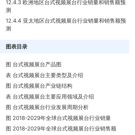
12.4.3 欧洲地区台式视频展台行业销量和销售额预
测
12.4.4 亚太地区台式视频展台行业销量和销售额预
测
图表目录
图 台式视频展台产品图
表 台式视频展台主要类型及介绍
图 台式视频展台产业链结构
表 台式视频展台主要应用领域及介绍
图 台式视频展台行业发展周期分析
图 2018-2029年全球台式视频展台行业销量
图 2018-2029年全球台式视频展台行业销售额