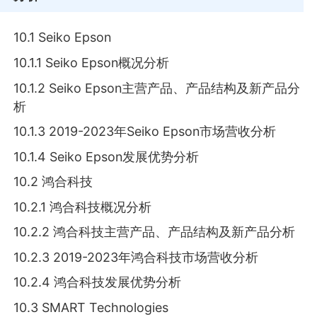
10.1 Seiko Epson
10.1.1 Seiko Epson概况分析
10.1.2 Seiko Epson主营产品、产品结构及新产品分
析
10.1.3 2019-2023年Seiko Epson市场营收分析
10.1.4 Seiko Epson发展优势分析
10.2 鸿合科技
10.2.1 鸿合科技概况分析
10.2.2 鸿合科技主营产品、产品结构及新产品分析
10.2.3 2019-2023年鸿合科技市场营收分析
10.2.4 鸿合科技发展优势分析
10.3 SMART Technologies