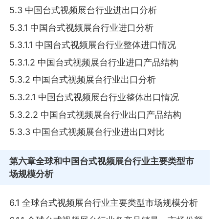
5.3 中国台式视频展台行业进出口分析
5.3.1 中国台式视频展台行业进口分析
5.3.1.1 中国台式视频展台行业整体进口情况
5.3.1.2 中国台式视频展台行业进口产品结构
5.3.2 中国台式视频展台行业出口分析
5.3.2.1 中国台式视频展台行业整体出口情况
5.3.2.2 中国台式视频展台行业出口产品结构
5.3.3 中国台式视频展台行业进出口对比
第六章
全球和中国台式视频展台行业主要类型市
场规模分析
6.1 全球台式视频展台行业主要类型市场规模分析