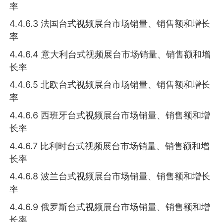
率
4.4.6.3 法国台式视频展台市场销量、销售额和增长
率
4.4.6.4 意大利台式视频展台市场销量、销售额和增
长率
4.4.6.5 北欧台式视频展台市场销量、销售额和增长
率
4.4.6.6 西班牙台式视频展台市场销量、销售额和增
长率
4.4.6.7 比利时台式视频展台市场销量、销售额和增
长率
4.4.6.8 波兰台式视频展台市场销量、销售额和增长
率
4.4.6.9 俄罗斯台式视频展台市场销量、销售额和增
长率