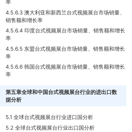
率
4.5.6.3 澳大利亚和新西兰台式视频展台市场销量、
销售额和增长率
4.5.6.4 印度台式视频展台市场销量、销售额和增长
率
4.5.6.5 东盟台式视频展台市场销量、销售额和增长
率
4.5.6.6 韩国台式视频展台市场销量、销售额和增长
率
第五章
全球和中国台式视频展台行业的进出口数
据分析
5.1 全球台式视频展台行业进口国分析
5.2 全球台式视频展台行业出口国分析