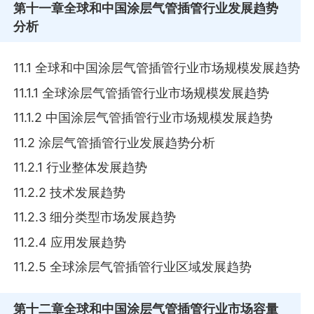
第十一章
全球和中国涂层气管插管行业发展趋势
分析
11.1 全球和中国涂层气管插管行业市场规模发展趋势
11.1.1 全球涂层气管插管行业市场规模发展趋势
11.1.2 中国涂层气管插管行业市场规模发展趋势
11.2 涂层气管插管行业发展趋势分析
11.2.1 行业整体发展趋势
11.2.2 技术发展趋势
11.2.3 细分类型市场发展趋势
11.2.4 应用发展趋势
11.2.5 全球涂层气管插管行业区域发展趋势
第十二章
全球和中国涂层气管插管行业市场容量