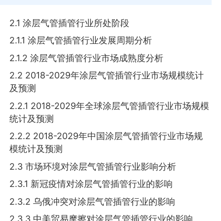
2.1 涂层气管插管行业所处阶段
2.1.1 涂层气管插管行业发展周期分析
2.1.2 涂层气管插管行业市场成熟度分析
2.2 2018-2029年涂层气管插管行业市场规模统计
及预测
2.2.1 2018-2029年全球涂层气管插管行业市场规模
统计及预测
2.2.2 2018-2029年中国涂层气管插管行业市场规
模统计及预测
2.3 市场环境对涂层气管插管行业影响分析
2.3.1 新冠疫情对涂层气管插管行业的影响
2.3.2 乌俄冲突对涂层气管插管行业的影响
2.3.3 中美贸易摩擦对涂层气管插管行业的影响