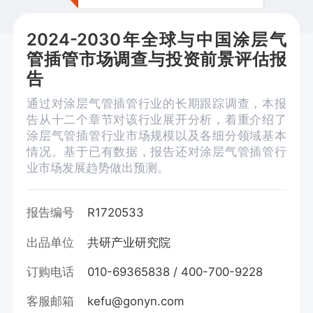
2024-2030年全球与中国涂层气
管插管市场调查与投资前景评估报
告
通过对涂层气管插管行业的长期跟踪调查，本报
告从十二个章节对该行业展开分析，着重介绍了
涂层气管插管行业市场规模以及各细分领域基本
情况。基于已有数据，报告还对涂层气管插管行
业市场发展趋势做出预测。
报告编号
R1720533
出品单位
共研产业研究院
订购电话
010-69365838 / 400-700-9228
客服邮箱
kefu@gonyn.com