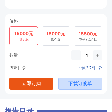
价格
15000元
15000元
15500元
电子版
纸介版
电子+纸介版
数量
PDF目录
下载PDF目录
立即订购
下载订购单
报告目录