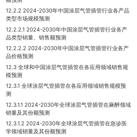
12.2.2 2024-2030年中国涂层气管插管行业各产品
类型市场规模预测
12.2.2.1 2024-2030年中国涂层气管插管行业各产
品类型销量、销售额预测
12.2.2.2 2024-2030年中国涂层气管插管行业各产
品价格预测
12.3 全球和中国涂层气管插管在各应用领域销售规
模预测
12.3.1 全球涂层气管插管在各应用领域销售规模预
测
12.3.1.1 2024-2030年全球涂层气管插管在麻醉领域
销量及其份额预测
12.3.1.2 2024-2030年全球涂层气管插管在急诊医
学领域销量及其份额预测