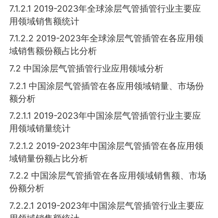
7.1.2.1 2019-2023年全球涂层气管插管行业主要应
用领域销售额统计
7.1.2.2 2019-2023年全球涂层气管插管在各应用领
域销售额份额占比分析
7.2 中国涂层气管插管行业应用领域分析
7.2.1 中国涂层气管插管在各应用领域销量、市场份
额分析
7.2.1.1 2019-2023年中国涂层气管插管行业主要应
用领域销量统计
7.2.1.2 2019-2023年中国涂层气管插管在各应用领
域销量份额占比分析
7.2.2 中国涂层气管插管在各应用领域销售额、市场
份额分析
7.2.2.1 2019-2023年中国涂层气管插管行业主要应