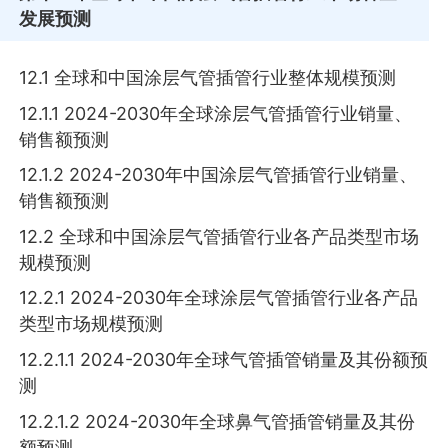
发展预测
12.1 全球和中国涂层气管插管行业整体规模预测
12.1.1 2024-2030年全球涂层气管插管行业销量、
销售额预测
12.1.2 2024-2030年中国涂层气管插管行业销量、
销售额预测
12.2 全球和中国涂层气管插管行业各产品类型市场
规模预测
12.2.1 2024-2030年全球涂层气管插管行业各产品
类型市场规模预测
12.2.1.1 2024-2030年全球气管插管销量及其份额预
测
12.2.1.2 2024-2030年全球鼻气管插管销量及其份
额预测