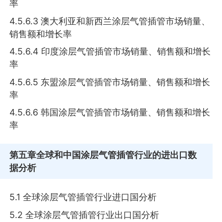
率
4.5.6.3 澳大利亚和新西兰涂层气管插管市场销量、
销售额和增长率
4.5.6.4 印度涂层气管插管市场销量、销售额和增长
率
4.5.6.5 东盟涂层气管插管市场销量、销售额和增长
率
4.5.6.6 韩国涂层气管插管市场销量、销售额和增长
率
第五章
全球和中国涂层气管插管行业的进出口数
据分析
5.1 全球涂层气管插管行业进口国分析
5.2 全球涂层气管插管行业出口国分析