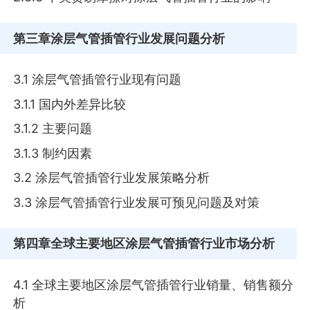
第三章
涂层气管插管行业发展问题分析
3.1 涂层气管插管行业现有问题
3.1.1 国内外差异比较
3.1.2 主要问题
3.1.3 制约因素
3.2 涂层气管插管行业发展策略分析
3.3 涂层气管插管行业发展可预见问题及对策
第四章
全球主要地区涂层气管插管行业市场分析
4.1 全球主要地区涂层气管插管行业销量、销售额分
析