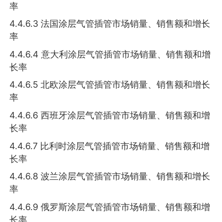
率
4.4.6.3 法国涂层气管插管市场销量、销售额和增长
率
4.4.6.4 意大利涂层气管插管市场销量、销售额和增
长率
4.4.6.5 北欧涂层气管插管市场销量、销售额和增长
率
4.4.6.6 西班牙涂层气管插管市场销量、销售额和增
长率
4.4.6.7 比利时涂层气管插管市场销量、销售额和增
长率
4.4.6.8 波兰涂层气管插管市场销量、销售额和增长
率
4.4.6.9 俄罗斯涂层气管插管市场销量、销售额和增
长率