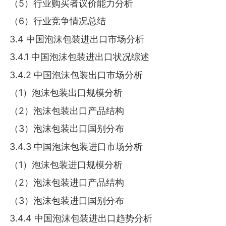
（5）行业购买者议价能力分析
（6）行业竞争情况总结
3.4 中国泡沫包装进出口市场分析
3.4.1 中国泡沫包装进出口状况综述
3.4.2 中国泡沫包装出口市场分析
（1）泡沫包装出口规模分析
（2）泡沫包装出口产品结构
（3）泡沫包装出口国别分布
3.4.3 中国泡沫包装进口市场分析
（1）泡沫包装进口规模分析
（2）泡沫包装进口产品结构
（3）泡沫包装进口国别分布
3.4.4 中国泡沫包装进出口趋势分析