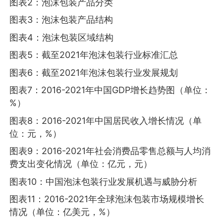
图表2：泡沫包装产品分类
图表3：泡沫包装产品结构
图表4：泡沫包装区域结构
图表5：截至2021年泡沫包装行业标准汇总
图表6：截至2021年泡沫包装行业发展规划
图表7：2016-2021年中国GDP增长趋势图（单位：
%）
图表8：2016-2021年中国居民收入增长情况（单
位：元，%）
图表9：2016-2021年社会消费品零售总额与人均消
费支出变化情况（单位：亿元，元）
图表10：中国泡沫包装行业发展机遇与威胁分析
图表11：2016-2021年全球泡沫包装市场规模增长
情况（单位：亿美元，%）