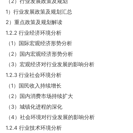
（2）行业发展政策及规划
1）行业发展政策及规划汇总
2）重点政策及规划解读
1.2.2 行业经济环境分析
（1）国际宏观经济形势分析
（2）国内宏观经济形势分析
（3）宏观经济对行业发展的影响分析
1.2.3 行业社会环境分析
（1）国民收入持续增长
（2）国内消费市场持续扩大
（3）城镇化进程的深化
（4）社会环境对行业发展的影响分析
1.2.4 行业技术环境分析