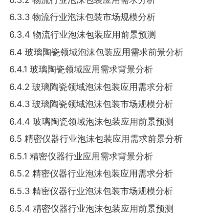
6.3.3 物流行业泡沫包装市场规模分析
6.3.4 物流行业泡沫包装应用前景预测
6.4 玻璃陶瓷领域泡沫包装应用需求前景分析
6.4.1 玻璃陶瓷领域应用需求背景分析
6.4.2 玻璃陶瓷领域泡沫包装应用需求分析
6.4.3 玻璃陶瓷领域泡沫包装市场规模分析
6.4.4 玻璃陶瓷领域泡沫包装应用前景预测
6.5 精密仪器行业泡沫包装应用需求前景分析
6.5.1 精密仪器行业应用需求背景分析
6.5.2 精密仪器行业泡沫包装应用需求分析
6.5.3 精密仪器行业泡沫包装市场规模分析
6.5.4 精密仪器行业泡沫包装应用前景预测