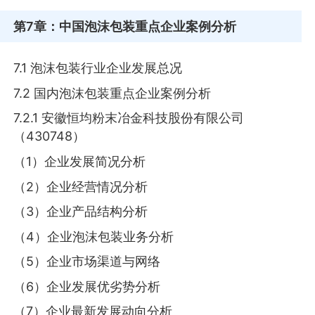
第7章
：中国泡沫包装重点企业案例分析
7.1 泡沫包装行业企业发展总况
7.2 国内泡沫包装重点企业案例分析
7.2.1 安徽恒均粉末冶金科技股份有限公司
（430748）
（1）企业发展简况分析
（2）企业经营情况分析
（3）企业产品结构分析
（4）企业泡沫包装业务分析
（5）企业市场渠道与网络
（6）企业发展优劣势分析
（7）企业最新发展动向分析