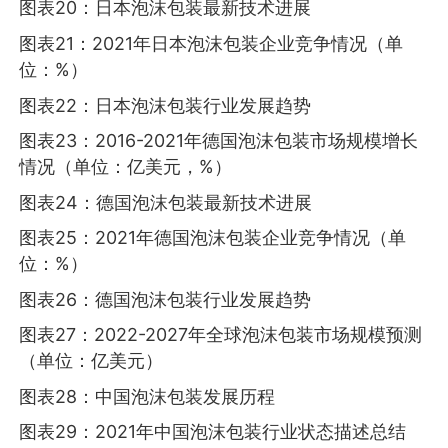
图表20：日本泡沫包装最新技术进展
图表21：2021年日本泡沫包装企业竞争情况（单
位：%）
图表22：日本泡沫包装行业发展趋势
图表23：2016-2021年德国泡沫包装市场规模增长
情况（单位：亿美元，%）
图表24：德国泡沫包装最新技术进展
图表25：2021年德国泡沫包装企业竞争情况（单
位：%）
图表26：德国泡沫包装行业发展趋势
图表27：2022-2027年全球泡沫包装市场规模预测
（单位：亿美元）
图表28：中国泡沫包装发展历程
图表29：2021年中国泡沫包装行业状态描述总结