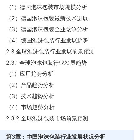
（1）德国泡沫包装市场规模分析
（2）德国泡沫包装最新技术进展
（3）德国泡沫包装企业竞争分析
（4）德国泡沫包装行业发展趋势
2.3 全球泡沫包装行业发展前景预测
2.3.1 全球泡沫包装行业发展趋势
（1）应用趋势分析
（2）产品趋势分析
（3）技术趋势分析
（4）市场趋势分析
2.3.2 全球泡沫包装市场前景预测
第3章
：中国泡沫包装行业发展状况分析