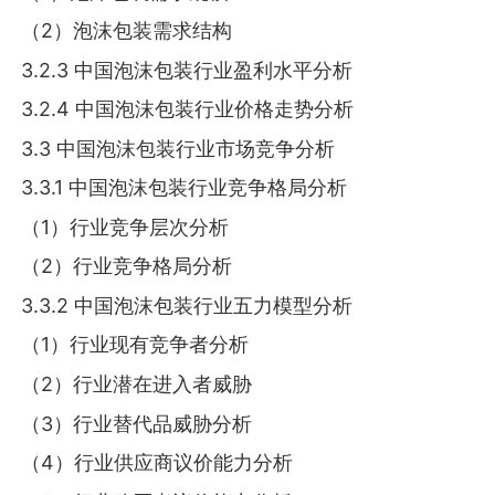
（2）泡沫包装需求结构
3.2.3 中国泡沫包装行业盈利水平分析
3.2.4 中国泡沫包装行业价格走势分析
3.3 中国泡沫包装行业市场竞争分析
3.3.1 中国泡沫包装行业竞争格局分析
（1）行业竞争层次分析
（2）行业竞争格局分析
3.3.2 中国泡沫包装行业五力模型分析
（1）行业现有竞争者分析
（2）行业潜在进入者威胁
（3）行业替代品威胁分析
（4）行业供应商议价能力分析