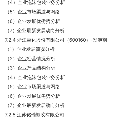
（4）企业泡沫包装业务分析
（5）企业市场渠道与网络
（6）企业发展优劣势分析
（7）企业最新发展动向分析
7.2.4 浙江巨化股份有限公司（600160）-发泡剂
（1）企业发展简况分析
（2）企业经营情况分析
（3）企业产品结构分析
（4）企业泡沫包装业务分析
（5）企业市场渠道与网络
（6）企业发展优劣势分析
（7）企业最新发展动向分析
7.2.5 江苏铭瑞塑胶有限公司