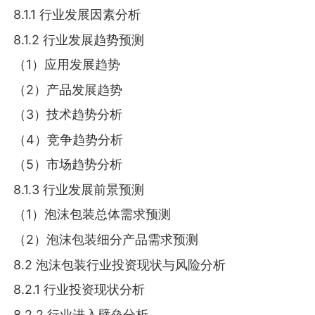
8.1.1 行业发展因素分析
8.1.2 行业发展趋势预测
（1）应用发展趋势
（2）产品发展趋势
（3）技术趋势分析
（4）竞争趋势分析
（5）市场趋势分析
8.1.3 行业发展前景预测
（1）泡沫包装总体需求预测
（2）泡沫包装细分产品需求预测
8.2 泡沫包装行业投资现状与风险分析
8.2.1 行业投资现状分析
8.2.2 行业进入壁垒分析