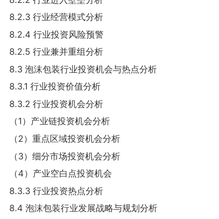
8.2.3 行业经营模式分析
8.2.4 行业投资风险预警
8.2.5 行业兼并重组分析
8.3 泡沫包装行业投资机会与热点分析
8.3.1 行业投资价值分析
8.3.2 行业投资机会分析
（1）产业链投资机会分析
（2）重点区域投资机会分析
（3）细分市场投资机会分析
（4）产业空白点投资机会
8.3.3 行业投资热点分析
8.4 泡沫包装行业发展战略与规划分析