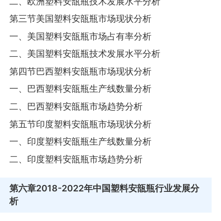
二、欧洲塑料安瓿瓶技术发展水平分析
第三节美国塑料安瓿瓶市场现状分析
一、美国塑料安瓿瓶市场占有率分析
二、美国塑料安瓿瓶技术发展水平分析
第四节巴西塑料安瓿瓶市场现状分析
一、巴西塑料安瓿瓶生产线数量分析
二、巴西塑料安瓿瓶市场趋势分析
第五节印度塑料安瓿瓶市场现状分析
一、印度塑料安瓿瓶生产线数量分析
二、印度塑料安瓿瓶市场趋势分析
第六章
2018-2022年中国塑料安瓿瓶行业发展分
析