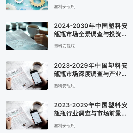
争格局报告
塑料安瓿瓶
2024-2030年中国塑料安
瓿瓶市场全景调查与投资前
景报告
塑料安瓿瓶
2023-2029年中国塑料安
瓿瓶市场深度调查与产业竞
争格局报告
塑料安瓿瓶
2023-2029年中国塑料安
瓿瓶行业调查与市场前景预
测报告
塑料安瓿瓶