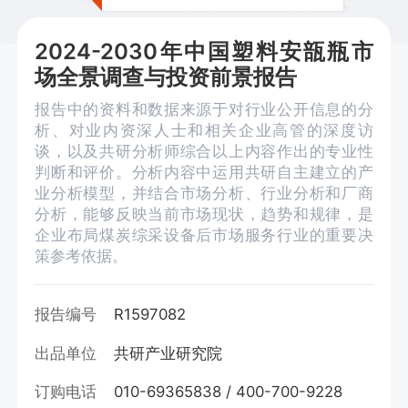
2024-2030年中国塑料安瓿瓶市
场全景调查与投资前景报告
报告中的资料和数据来源于对行业公开信息的分
析、对业内资深人士和相关企业高管的深度访
谈，以及共研分析师综合以上内容作出的专业性
判断和评价。分析内容中运用共研自主建立的产
业分析模型，并结合市场分析、行业分析和厂商
分析，能够反映当前市场现状，趋势和规律，是
企业布局煤炭综采设备后市场服务行业的重要决
策参考依据。
报告编号
R1597082
出品单位
共研产业研究院
订购电话
010-69365838 / 400-700-9228