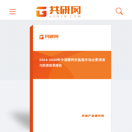
2024-2030年中国塑料安瓿瓶市场全景调查
与投资前景报告