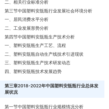
二、相关行业标准分析
第三节中国塑料安瓿瓶行业发展社会环境分析
一、居民消费水平分析
二、工业发展形势分析
第四节中国塑料安瓿瓶生产技术分析
一、塑料安瓿瓶生产工艺、流程
二、塑料安瓿瓶自动生产线技术引进现状
三、塑料安瓿瓶生产技术研发动态
四、塑料安瓿瓶技术发展趋势
第三章
2018-2022年中国塑料安瓿瓶行业总体发
展状况
第一节中国塑料安瓿瓶行业规模情况分析