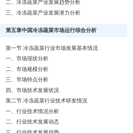
二、冷冻蔬菜产业发展趋势分析
三、冷冻蔬菜产业发展潜力分析
第五章
中国冷冻蔬菜市场运行综合分析
第一节 冷冻蔬菜行业市场发展基本情况
一、市场现状分析
二、市场规模分析
三、市场特点分析
四、市场技术发展状况
第二节 冷冻蔬菜行业技术研发情况
一、行业技术情况分析
二、行业技术发展动态
三、行业技术发展趋势