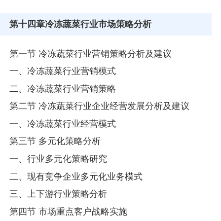
第十四章
冷冻蔬菜行业市场策略分析
第一节 冷冻蔬菜行业营销策略分析及建议
一、冷冻蔬菜行业营销模式
二、冷冻蔬菜行业营销策略
第二节 冷冻蔬菜行业企业经营发展分析及建议
一、冷冻蔬菜行业经营模式
第三节 多元化策略分析
一、行业多元化策略研究
二、现有竞争企业多元化业务模式
三、上下游行业策略分析
第四节 市场重点客户战略实施