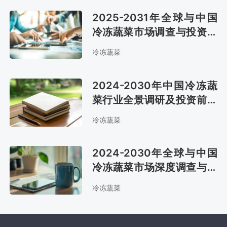
2025-2031年全球与中国
冷冻蔬菜市场调查与投资战
略报告
冷冻蔬菜
2024-2030年中国冷冻蔬
菜行业全景调研及投资前景
预测报告
冷冻蔬菜
2024-2030年全球与中国
冷冻蔬菜市场深度调查与市
场年度调研报告
冷冻蔬菜