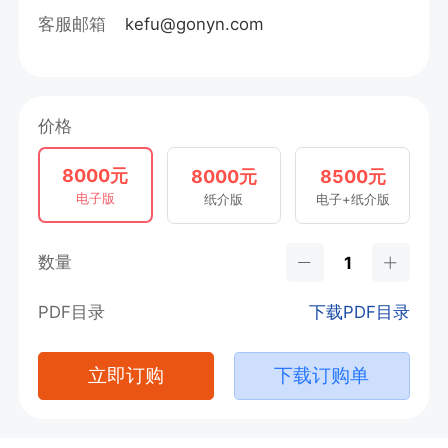
客服邮箱
kefu@gonyn.com
价格
8000元
8000元
8500元
电子版
纸介版
电子+纸介版
数量
PDF目录
下载PDF目录
立即订购
下载订购单