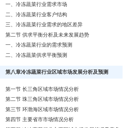
一、冷冻蔬菜行业需求市场
二、冷冻蔬菜行业客户结构
三、冷冻蔬菜行业需求的地区差异
第二节 供求平衡分析及未来发展趋势
一、冷冻蔬菜行业的需求预测
二、冷冻蔬菜供求平衡预测
第八章
冷冻蔬菜行业区域市场发展分析及预测
第一节 长三角区域市场情况分析
第二节 珠三角区域市场情况分析
第三节 环渤海区域市场情况分析
第四节 主要省市市场情况分析