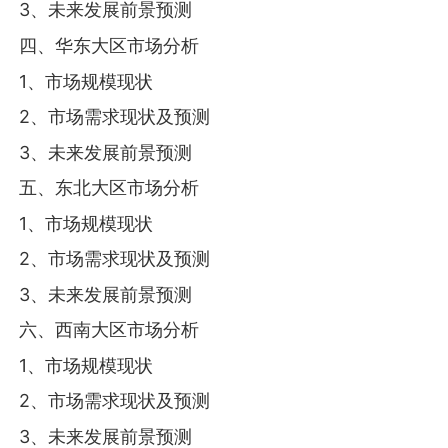
3、未来发展前景预测
四、华东大区市场分析
1、市场规模现状
2、市场需求现状及预测
3、未来发展前景预测
五、东北大区市场分析
1、市场规模现状
2、市场需求现状及预测
3、未来发展前景预测
六、西南大区市场分析
1、市场规模现状
2、市场需求现状及预测
3、未来发展前景预测