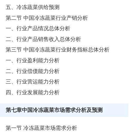
五、冷冻蔬菜供给预测
第二节 中国冷冻蔬菜行业产销分析
一、行业产品情况总体分析
二、行业产品销售收入总体分析
第三节 中国冷冻蔬菜行业财务指标总体分析
一、行业盈利能力分析
二、行业偿债能力分析
三、行业营运能力分析
四、行业发展能力分析
第七章
中国冷冻蔬菜市场需求分析及预测
第一节 冷冻蔬菜市场需求分析