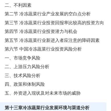
二、不利因素
第二节 冷冻蔬菜行业产业发展的空白点分析
第三节 冷冻蔬菜行业投资回报率比较高的投资方向
第四节 冷冻蔬菜行业投资潜力与机会
第五节 冷冻蔬菜行业新进入者应注意的障碍因素
第六节 中国冷冻蔬菜行业投资风险分析
一、市场竞争风险
二、上游压力风险分析
三、技术风险分析
四、政策和体制风险
五、外资进入现状及对未来市场的威胁
第十三章
冷冻蔬菜行业发展环境与渠道分析