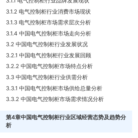
3.1.1 电气控制柜行业品牌发展现状
3.1.2 电气控制柜行业消费市场现状
3.1.3 电气控制柜市场需求层次分析
3.1.4 中国电气控制柜市场走向分析
3.2 中国电气控制柜行业发展状况
3.2.1 中国电气控制柜行业发展回顾
3.2.2 中国电气控制柜市场特点分析
3.3 中国电气控制柜行业供需分析
3.3.1 中国电气控制柜市场供给总量分析
3.3.2 中国电气控制柜市场需求情况分析
第4章
中国电气控制柜行业区域经营态势及趋势分
析