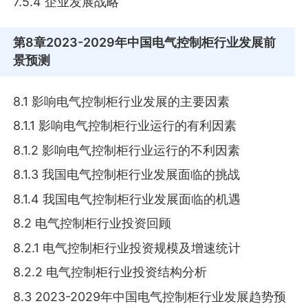
7.5.4 企业发展战略
第8章
2023-2029年中国电气控制柜行业发展前
景预测
8.1 影响电气控制柜行业发展的主要因素
8.1.1 影响电气控制柜行业运行的有利因素
8.1.2 影响电气控制柜行业运行的不利因素
8.1.3 我国电气控制柜行业发展面临的挑战
8.1.4 我国电气控制柜行业发展面临的机遇
8.2 电气控制柜行业投资回顾
8.2.1 电气控制柜行业投资规模及增速统计
8.2.2 电气控制柜行业投资结构分析
8.3 2023-2029年中国电气控制柜行业发展趋势预