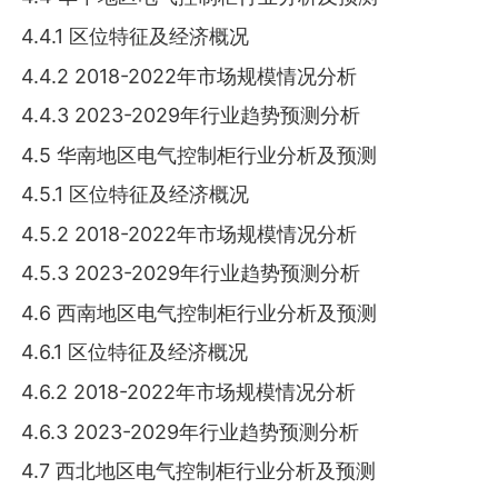
4.4.1 区位特征及经济概况
4.4.2 2018-2022年市场规模情况分析
4.4.3 2023-2029年行业趋势预测分析
4.5 华南地区电气控制柜行业分析及预测
4.5.1 区位特征及经济概况
4.5.2 2018-2022年市场规模情况分析
4.5.3 2023-2029年行业趋势预测分析
4.6 西南地区电气控制柜行业分析及预测
4.6.1 区位特征及经济概况
4.6.2 2018-2022年市场规模情况分析
4.6.3 2023-2029年行业趋势预测分析
4.7 西北地区电气控制柜行业分析及预测