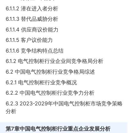
6.1.1.2 潜在进入者分析
6.1.1.3 替代品威胁分析
6.1.1.4 供应商议价能力
6.1.1.5 客户议价能力
6.1.1.6 竞争结构特点总结
6.1.2 电气控制柜行业企业间竞争格局分析
6.2 中国电气控制柜行业竞争格局综述
6.2.1 电气控制柜行业竞争概况
6.2.2 中国电气控制柜行业竞争力分析
6.2.3 2023-2029年中国电气控制柜市场竞争策略
分析
第7章
中国电气控制柜行业重点企业发展分析