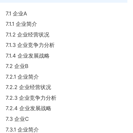
7.1 企业A
7.1.1 企业简介
7.1.2 企业经营状况
7.1.3 企业竞争力分析
7.1.4 企业发展战略
7.2 企业B
7.2.1 企业简介
7.2.2 企业经营状况
7.2.3 企业竞争力分析
7.2.4 企业发展战略
7.3 企业C
7.3.1 企业简介