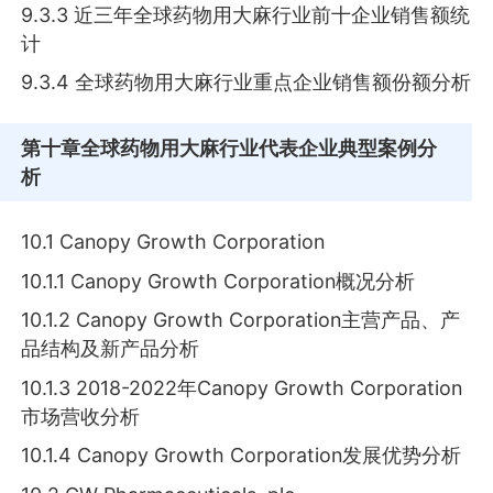
9.3.3 近三年全球药物用大麻行业前十企业销售额统
计
9.3.4 全球药物用大麻行业重点企业销售额份额分析
第十章
全球药物用大麻行业代表企业典型案例分
析
10.1 Canopy Growth Corporation
10.1.1 Canopy Growth Corporation概况分析
10.1.2 Canopy Growth Corporation主营产品、产
品结构及新产品分析
10.1.3 2018-2022年Canopy Growth Corporation
市场营收分析
10.1.4 Canopy Growth Corporation发展优势分析