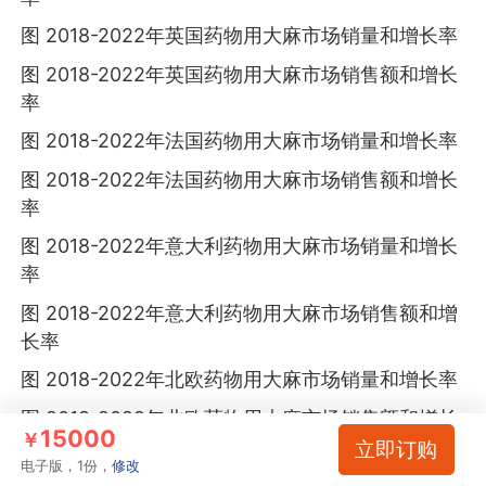
图 2018-2022年英国药物用大麻市场销量和增长率
图 2018-2022年英国药物用大麻市场销售额和增长
率
图 2018-2022年法国药物用大麻市场销量和增长率
图 2018-2022年法国药物用大麻市场销售额和增长
率
图 2018-2022年意大利药物用大麻市场销量和增长
率
图 2018-2022年意大利药物用大麻市场销售额和增
长率
图 2018-2022年北欧药物用大麻市场销量和增长率
图 2018-2022年北欧药物用大麻市场销售额和增长
15000
￥
率
立即订购
电子版，1份，
修改
图 2018-2022年西班牙药物用大麻市场销量和增长