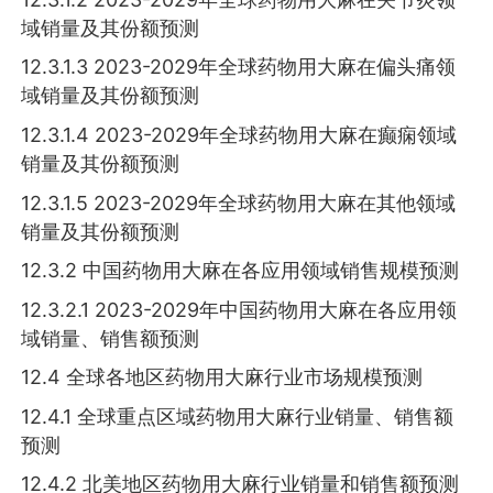
域销量及其份额预测
12.3.1.3 2023-2029年全球药物用大麻在偏头痛领
域销量及其份额预测
12.3.1.4 2023-2029年全球药物用大麻在癫痫领域
销量及其份额预测
12.3.1.5 2023-2029年全球药物用大麻在其他领域
销量及其份额预测
12.3.2 中国药物用大麻在各应用领域销售规模预测
12.3.2.1 2023-2029年中国药物用大麻在各应用领
域销量、销售额预测
12.4 全球各地区药物用大麻行业市场规模预测
12.4.1 全球重点区域药物用大麻行业销量、销售额
预测
12.4.2 北美地区药物用大麻行业销量和销售额预测