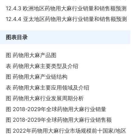
12.4.3 欧洲地区药物用大麻行业销量和销售额预测
12.4.4 亚太地区药物用大麻行业销量和销售额预测
图表目录
图 药物用大麻产品图
表 药物用大麻主要类型及介绍
图 药物用大麻产业链结构
表 药物用大麻主要应用领域及介绍
图 药物用大麻行业发展周期分析
图 2018-2029年全球药物用大麻行业销量
图 2018-2029年全球药物用大麻行业销售额
图 2022年药物用大麻行业市场规模前十国家/地区