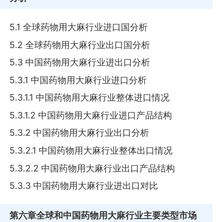
5.1 全球药物用大麻行业进口国分析
5.2 全球药物用大麻行业出口国分析
5.3 中国药物用大麻行业进出口分析
5.3.1 中国药物用大麻行业进口分析
5.3.1.1 中国药物用大麻行业整体进口情况
5.3.1.2 中国药物用大麻行业进口产品结构
5.3.2 中国药物用大麻行业出口分析
5.3.2.1 中国药物用大麻行业整体出口情况
5.3.2.2 中国药物用大麻行业出口产品结构
5.3.3 中国药物用大麻行业进出口对比
第六章
全球和中国药物用大麻行业主要类型市场