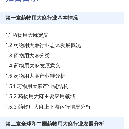
第一章
药物用大麻行业基本情况
1.1 药物用大麻定义
1.2 药物用大麻行业总体发展概况
1.3 药物用大麻分类
1.4 药物用大麻发展意义
1.5 药物用大麻产业链分析
1.5.1 药物用大麻产业链结构
1.5.2 药物用大麻主要应用领域
1.5.3 药物用大麻上下游运行情况分析
第二章
全球和中国药物用大麻行业发展分析