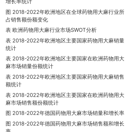
增长率统计
图 2018-2022年欧洲地区在全球药物用大麻行业所
占销售额份额变化
表 欧洲药物用大麻行业市场SWOT分析
表 2018-2022年欧洲地区主要国家药物用大麻销量
统计
表 2018-2022年欧洲地区主要国家在欧洲药物用大
麻市场销量份额统计
表 2018-2022年欧洲地区主要国家药物用大麻销售
额统计
表 2018-2022年欧洲地区主要国家在欧洲药物用大
麻市场销售额份额统计
图 2018-2022年德国药物用大麻市场销量和增长率
图 2018-2022年德国药物用大麻市场销售额和增长
率