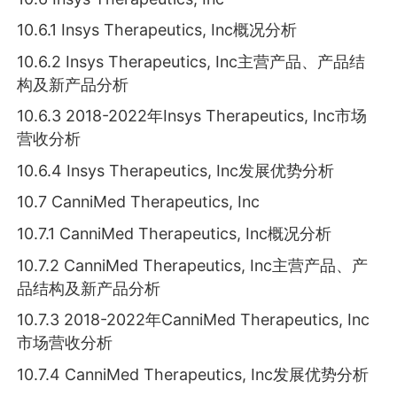
10.6.1 Insys Therapeutics, Inc概况分析
10.6.2 Insys Therapeutics, Inc主营产品、产品结
构及新产品分析
10.6.3 2018-2022年Insys Therapeutics, Inc市场
营收分析
10.6.4 Insys Therapeutics, Inc发展优势分析
10.7 CanniMed Therapeutics, Inc
10.7.1 CanniMed Therapeutics, Inc概况分析
10.7.2 CanniMed Therapeutics, Inc主营产品、产
品结构及新产品分析
10.7.3 2018-2022年CanniMed Therapeutics, Inc
市场营收分析
10.7.4 CanniMed Therapeutics, Inc发展优势分析