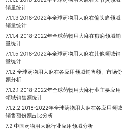
销量统计
7.1.1.3 2018-2022年全球药物用大麻在偏头痛领域
销量统计
7.1.1.4 2018-2022年全球药物用大麻在癫痫领域销
量统计
7.1.1.5 2018-2022年全球药物用大麻在其他领域销
量统计
7.1.2 全球药物用大麻在各应用领域销售额、市场份
额分析
7.1.2.1 2018-2022年全球药物用大麻行业主要应用
领域销售额统计
7.1.2.2 2018-2022年全球药物用大麻在各应用领域
销售额份额占比分析
7.2 中国药物用大麻行业应用领域分析