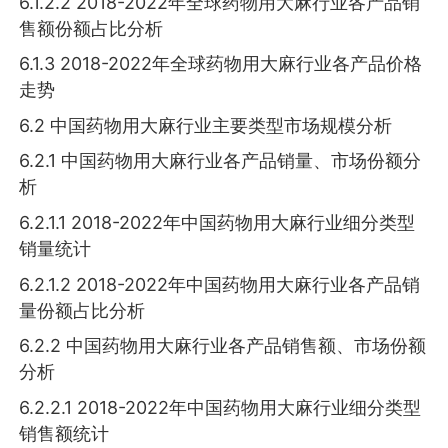
6.1.2.2 2018-2022年全球药物用大麻行业各产品销
售额份额占比分析
6.1.3 2018-2022年全球药物用大麻行业各产品价格
走势
6.2 中国药物用大麻行业主要类型市场规模分析
6.2.1 中国药物用大麻行业各产品销量、市场份额分
析
6.2.1.1 2018-2022年中国药物用大麻行业细分类型
销量统计
6.2.1.2 2018-2022年中国药物用大麻行业各产品销
量份额占比分析
6.2.2 中国药物用大麻行业各产品销售额、市场份额
分析
6.2.2.1 2018-2022年中国药物用大麻行业细分类型
销售额统计