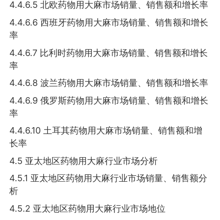
4.4.6.5 北欧药物用大麻市场销量、销售额和增长率
4.4.6.6 西班牙药物用大麻市场销量、销售额和增长
率
4.4.6.7 比利时药物用大麻市场销量、销售额和增长
率
4.4.6.8 波兰药物用大麻市场销量、销售额和增长率
4.4.6.9 俄罗斯药物用大麻市场销量、销售额和增长
率
4.4.6.10 土耳其药物用大麻市场销量、销售额和增
长率
4.5 亚太地区药物用大麻行业市场分析
4.5.1 亚太地区药物用大麻行业市场销量、销售额分
析
4.5.2 亚太地区药物用大麻行业市场地位