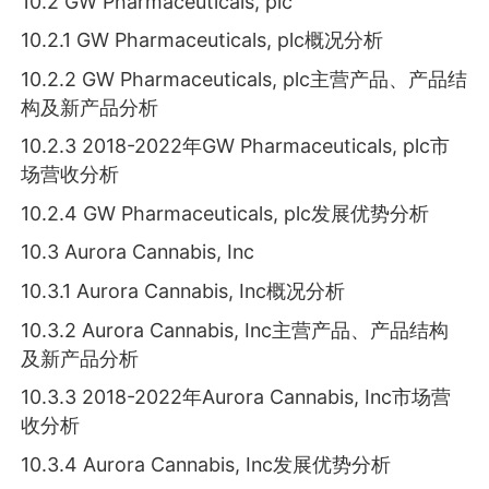
10.2 GW Pharmaceuticals, plc
10.2.1 GW Pharmaceuticals, plc概况分析
10.2.2 GW Pharmaceuticals, plc主营产品、产品结
构及新产品分析
10.2.3 2018-2022年GW Pharmaceuticals, plc市
场营收分析
10.2.4 GW Pharmaceuticals, plc发展优势分析
10.3 Aurora Cannabis, Inc
10.3.1 Aurora Cannabis, Inc概况分析
10.3.2 Aurora Cannabis, Inc主营产品、产品结构
及新产品分析
10.3.3 2018-2022年Aurora Cannabis, Inc市场营
收分析
10.3.4 Aurora Cannabis, Inc发展优势分析