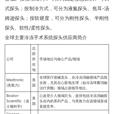
式探头；按制冷方式，可分为液氮探头、焦耳-汤
姆逊探头；按软硬度，可分为刚性探头、半刚性
探头、软性/柔性探头。
全球主要冷冻手术系统探头供应商简介
总
部
公司
所
市场地位与核心产品/领域
在
地
全球医疗器械龙头，在冷冻消融领域产品线
Medtronic
美
全面，尤其在心脏电生理（如冷冻球囊消融
(美敦力)
国
治疗房颤）领域占据领导地位。
Boston
心血管介入领域巨头，提供包括冷冻消融探
美
Scientific (波
头在内的系列产品，与美敦力在该领域形成
国
士顿科学)
直接竞争。
Cooper