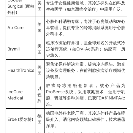
美
专注于女性健康领域，其冷冻探头在妇科及
Surgical (库柏
国
生殖医学（如宫颈病变治疗）中应用广泛。
外科)
心脏外科消融专家，专注于心房颤动和左心
美
AtriCure
耳管理，提供专业的冷冻消融系统用于心脏
国
外科手术。
临床冷冻治疗鼻祖，是全球知名的开放式冷
美
Brymill
冻治疗系统（如Cry-Ac系列）供应商，历
国
史悠久。
聚焦泌尿科解决方案，提供冷冻探头、激光
美
HealthTronics
设备及病理服务，在前列腺疾病治疗领域优
国
势明显。
肿瘤冷冻消融创新者，核心产品为
以
IceCure
ProSense系统，采用液氮技术，适用于乳
色
Medical
腺、肾脏等多种肿瘤，已获FDA和NMPA批
列
准。
德国电外科老牌厂商，其冷冻外科产品在呼
德
Erbe (爱尔博)
吸介入、消化内镜领域口碑极佳，技术底蕴
国
深厚。