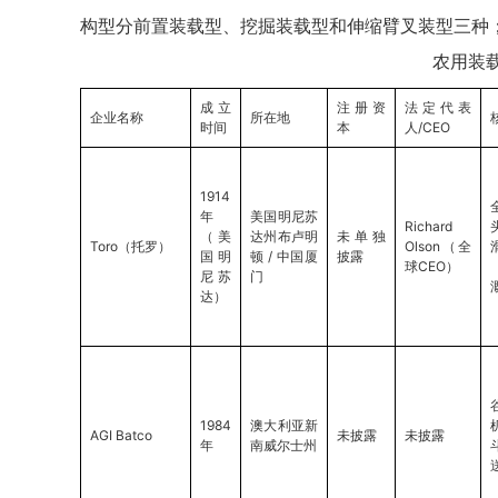
构型分前置装载型、挖掘装载型和伸缩臂叉装型三种
农用装
成立
注册资
法定代表
企业名称
所在地
时间
本
人/CEO
1914
年
美国明尼苏
Richard
（美
达州布卢明
未单独
Toro（托罗）
Olson（全
国明
顿 / 中国厦
披露
球CEO）
尼苏
门
达）
1984
澳大利亚新
AGI Batco
未披露
未披露
年
南威尔士州