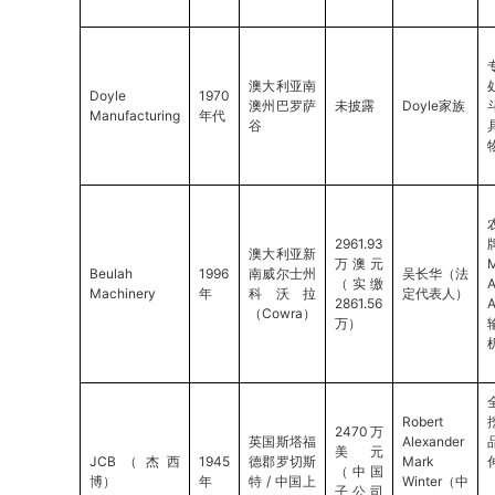
澳大利亚南
Doyle
1970
澳州巴罗萨
未披露
Doyle家族
Manufacturing
年代
谷
2961.93
澳大利亚新
万澳元
M
Beulah
1996
南威尔士州
吴长华（法
（实缴
Machinery
年
科沃拉
定代表人）
2861.56
（Cowra）
万）
Robert
2470万
英国斯塔福
Alexander
美元
JCB（杰西
1945
德郡罗切斯
Mark
（中国
博）
年
特 / 中国上
Winter（中
子公司