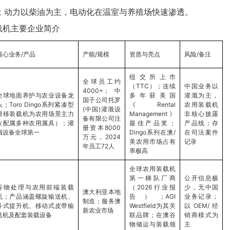
；动力以柴油为主，电动化在温室与养殖场快速渗透。
载机主要企业简介
核心业务/产品
产能/规模
资质与亮点
风险/备注
纽交所上市
全球员工约
（TTC）；连续
中国业务以
4000+；中
全球地面养护与农业设备龙
多年获美国
灌溉为主，
国子公司托罗
头；Toro Dingo系列紧凑型
《Rental
农用装载机
(中国)灌溉设
滑移装载机为农用场景主力
Management》
非核心披露
备有限公司注
（配属多种农用属具）；灌
最佳产品奖；
产品线；存
册资本8000
溉设备全球第一
Dingo系列在澳/
在司法案件
万元，2024
美农用市场占有
记录
年员工72人
率极高
全球农用装载机
第一梯队厂商
公开信息极
谷物处理与农用前端装载
（2026行业报
少，无中国
澳大利亚本地
机；产品涵盖螺旋输送机、
告）；AGI
业务记录；
制造；服务澳
斗式提升机、移动式皮带输
Westfield为其关
以OEM/经
新农业市场
送机及配套装载设备
联品牌；在澳谷
销商模式为
物储运与装载领
主