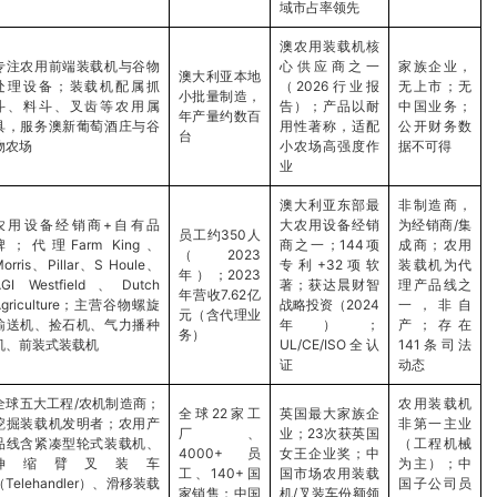
域市占率领先
澳农用装载机核
专注农用前端装载机与谷物
心供应商之一
家族企业，
澳大利亚本地
处理设备；装载机配属抓
（2026行业报
无上市；无
小批量制造，
斗、料斗、叉齿等农用属
告）；产品以耐
中国业务；
年产量约数百
具，服务澳新葡萄酒庄与谷
用性著称，适配
公开财务数
台
物农场
小农场高强度作
据不可得
业
澳大利亚东部最
非制造商，
农用设备经销商+自有品
大农用设备经销
为经销商/集
员工约350人
牌；代理Farm King、
商之一；144项
成商；农用
（2023
orris、Pillar、S Houle、
专利+32项软
装载机为代
年）；2023
AGI Westfield、Dutch
著；获达晨财智
理产品线之
年营收7.62亿
Agriculture；主营谷物螺旋
战略投资（2024
一，非自
元（含代理业
输送机、捡石机、气力播种
年）；
产；存在
务）
机、前装式装载机
UL/CE/ISO全认
141条司法
证
动态
全球五大工程/农机制造商；
农用装载机
全球22家工
英国最大家族企
挖掘装载机发明者；农用产
非第一主业
厂、
业；23次获英国
品线含紧凑型轮式装载机、
（工程机械
4000+员
女王企业奖；中
伸缩臂叉装车
为主）；中
工、140+国
国市场农用装载
（Telehandler）、滑移装载
国子公司员
家销售；中国
机/叉装车份额领