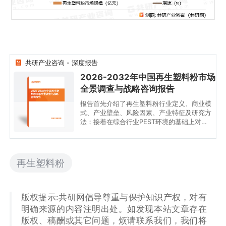
共研产业咨询 - 深度报告
2026-2032年中国再生塑料粉市场
全景调查与战略咨询报告
2026-2032年中国再生塑
料粉市场全景调查与战略
咨询报告
报告首先介绍了再生塑料粉行业定义、商业模
式、产业壁垒、风险因素、产业特征及研究方
法；接着在综合行业PEST环境的基础上对国
内外市场再生塑料粉产品产销、规模以及价格
特征做了重点分析；然后对于再生塑料粉行业
本身或相关产业的贸易态势、经营状况进行剖
析；随后对再生塑料粉行业产业链运行环境、
再生塑料粉
区域发展态势、行业竞争格局、典型企业运营
等几大核心要素进行了逐个分析；随后报告对
再生塑料粉行业供需、价格、规模、风险、策
略做出来科学严谨的预判。您若想对再生塑料
版权提示:共研网倡导尊重与保护知识产权，对有
粉行业有个系统的了解或者想投资再生塑料粉
明确来源的内容注明出处。如发现本站文章存在
行业，本报告是您不可或缺的重要工具。
版权、稿酬或其它问题，烦请联系我们，我们将