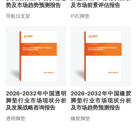
势及市场趋势预测报告
及市场前景评估报告
导航仪支架
PVC脚垫
2026-2032年中国透明脚垫行业市场现状分
2026-2032年中国橡胶脚垫行业市场现状分
析及发展战略咨询报告
析及市场趋势预测报告
2026-2032年中国透明
2026-2032年中国橡胶
脚垫行业市场现状分析
脚垫行业市场现状分析
及发展战略咨询报告
及市场趋势预测报告
透明脚垫
橡胶脚垫