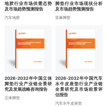
地胶行业市场供需态势
脚垫行业市场现状分析
及市场趋势预测报告
及市场趋势预测报告
汽车地胶
亚麻脚垫
2026-2032年中国立体脚垫行业产业链全景
2026-2032年中国汽车水牛皮座垫行业产业
研究及发展战略咨询报告
链全景研究及市场前景评估报告
2026-2032年中国立体
2026-2032年中国汽车
脚垫行业产业链全景研
水牛皮座垫行业产业链
究及发展战略咨询报告
全景研究及市场前景评
估报告
立体脚垫
汽车水牛皮座垫