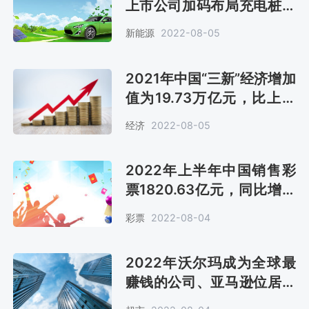
上市公司加码布局充电桩市
场 [图]
新能源
2022-08-05
2021年中国“三新”经济增加
值为19.73万亿元，比上年
增长16.6%[图]
经济
2022-08-05
2022年上半年中国销售彩
票1820.63亿元，同比增长
2.0%[图]
彩票
2022-08-04
2022年沃尔玛成为全球最
赚钱的公司、亚马逊位居第
二[图]