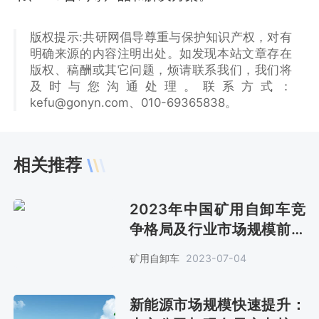
版权提示:共研网倡导尊重与保护知识产权，对有
明确来源的内容注明出处。如发现本站文章存在
版权、稿酬或其它问题，烦请联系我们，我们将
及时与您沟通处理。联系方式：
kefu@gonyn.com、010-69365838。
相关推荐
2023年中国矿用自卸车竞
争格局及行业市场规模前景
分析[图]
矿用自卸车
2023-07-04
新能源市场规模快速提升：