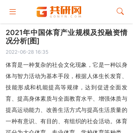
2021年中国体育产业规模及投融资情
况分析[图]
2022-06-28 16:35
体育是一种复杂的社会文化现象，它是一种以身
体与智力活动为基本手段，根据人体生长发育、
技能形成和机能提高等规律，达到促进全面发
育、提高身体素质与全面教育水平、增强体质与
提高运动能力、改善生活方式与提高生活质量的
一种有意识、有目的、有组织的社会活动。体育
可分为大众体育、专业体育、学校体育等种类，