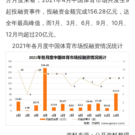
分月度来看，2021年4月中国体育市场共发生9
起投融资事件，投融资金额完成156.28亿元，达
全年最高峰值，而1月、3月、6月、9月、10月、
12月均超过20亿元。
2021年各月度中国体育市场投融资情况统计