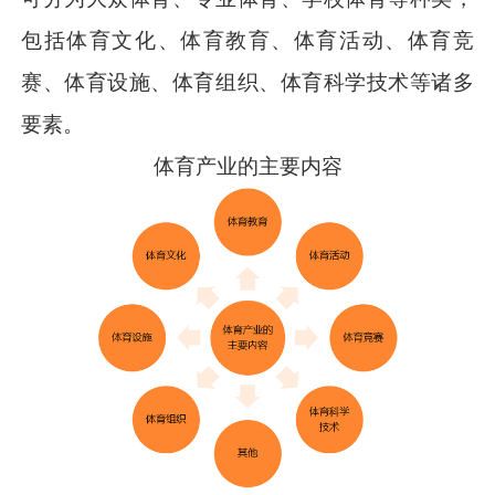
包括体育文化、体育教育、体育活动、体育竞
赛、体育设施、体育组织、体育科学技术等诸多
要素。
体育产业的主要内容