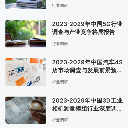
报告
行业调研
2023-2029年中国5G行业
调查与产业竞争格局报告
行业调研
2023-2029年中国汽车4S
店市场调查与发展前景预测
报告
行业调研
2023-2029年中国3D工业
相机测量模组行业深度调研
与市场前景预测报告
行业调研