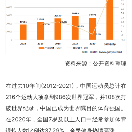
资料来源：公开资料整理
在过去10年间(2012-2021)，中国运动员总计在
216个运动大项拿到986次世界冠军，并108次打
破世界纪录，中国已成为世界瞩目的体育强国。
在2020年，全国7岁及以上人口中经常参加体育
锻炼人数比例达37.29%，全民健身热情高涨。