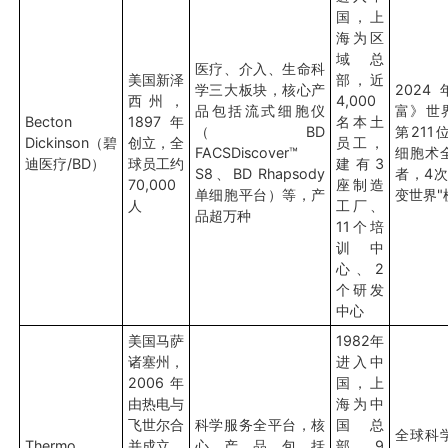
国，上
海为区
域总
医疗、介入、生命科
美国新泽
部，近
学三大板块，核心产
202
西州，
4,000
品包括流式细胞仪
富》世界
Becton
1897年
名本土
（BD
第211
Dickinson（碧
创立，全
员工，
FACSDiscover™
细胞术
迪医疗/BD）
球员工约
建有3
S8、BD Rhapsody
者，4次
70,000
座制造
单细胞平台）等，产
变世界"
人
工厂、
品超万种
11个培
训中
心、2
个研发
中心
美国马萨
1982年
诸塞州，
进入中
2006年
国，上
由热电与
海为中
飞世尔合
科学服务全平台，核
国总
全球科
Thermo
并成立，
心产品包括
部，9