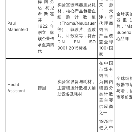
德国劳
实验室玻璃器皿及耗
莱源
达-柯尼
材，核心产品包括血
（天
希斯霍
全球实
细胞计数板
津）等
芬，
器皿
Paul
（Thoma/Neubauer
代理商
1922年
牌，"Mar
Marienfeld
等）、载玻片、盖玻
销售，
创立，家
Superi
片、计数室等，符合
产品覆
族企业传
心品牌
DIN EN ISO
盖全球
承至第四
9001:2015标准
100+国
代
家
在中国
市场有
销售，
全球细
实验室设备与耗材，
为国内
Hecht
数器市
德国
主营细胞计数相关辅
细胞分
Assistant
与者，
助设备及耗材
类计数
市场前
器主要
供应商
之一
1978年
进入中