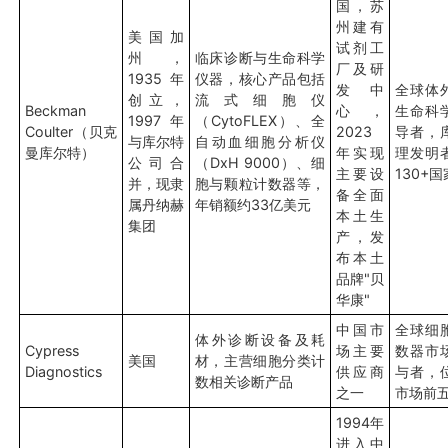
国，苏
州建有
美国加
试剂工
州，
临床诊断与生命科学
厂及研
1935年
仪器，核心产品包括
发中
全球体
创立，
流式细胞仪
Beckman
心，
生命科
1997年
（CytoFLEX）、全
Coulter（贝克
2023
导者，
与库尔特
自动血细胞分析仪
曼库尔特）
年实现
理发明
公司合
（DxH 9000）、细
主要设
130+国
并，现隶
胞与颗粒计数器等，
备全面
属丹纳赫
年销额约33亿美元
本土生
集团
产，发
布本土
品牌"贝
华康"
中国市
全球细
体外诊断设备及耗
Cypress
场主要
数器市
美国
材，主营细胞分类计
Diagnostics
供应商
与者，
数相关诊断产品
之一
市场前
1994年
进入中