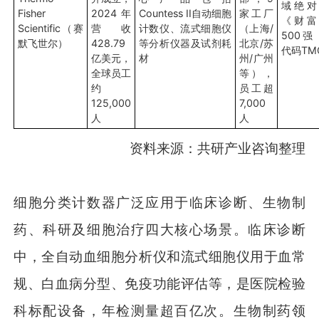
域绝对
Fisher
2024年
Countess II自动细胞
家工厂
《财富
Scientific（赛
营收
计数仪、流式细胞仪
（上海/
500强
默飞世尔）
428.79
等分析仪器及试剂耗
北京/苏
代码TM
亿美元，
材
州/广州
全球员工
等），
约
员工超
125,000
7,000
人
人
资料来源：共研产业咨询整理
细胞分类计数器广泛应用于临床诊断、生物制
药、科研及细胞治疗四大核心场景。临床诊断
中，全自动血细胞分析仪和流式细胞仪用于血常
规、白血病分型、免疫功能评估等，是医院检验
科标配设备，年检测量超百亿次。生物制药领