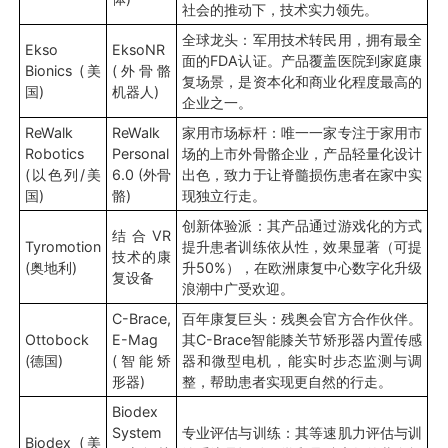
社会的推动下，技术实力领先。
全球龙头：军用技术转民用，拥有最全
Ekso
EksoNR
面的FDA认证。产品覆盖医院到家庭康
Bionics (美
(外骨骼
复场景，是资本化和商业化程度最高的
国)
机器人)
企业之一。
ReWalk
ReWalk
家用市场标杆：唯一一家专注于家用市
Robotics
Personal
场的上市外骨骼企业，产品轻量化设计
(以色列/美
6.0 (外骨
出色，致力于让脊髓损伤患者在家中实
国)
骼)
现独立行走。
创新体验派：其产品通过游戏化的方式
结合VR
Tyromotion
提升患者训练依从性，效果显著（可提
技术的康
(奥地利)
升50%），在欧洲康复中心数字化升级
复设备
浪潮中广受欢迎。
C-Brace,
百年康复巨头：残奥会官方合作伙伴。
Ottobock
E-Mag
其C-Brace智能膝关节矫形器内置传感
(德国)
(智能矫
器和微型电机，能实时步态监测与调
形器)
整，帮助患者实现更自然的行走。
Biodex
System
专业评估与训练：其等速肌力评估与训
Biodex (美