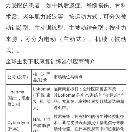
力受限的患者，如中风后遗症、脊髓损伤、骨科
术后、老年肌力减退等。按运动方式，可分为被
动训练型、主动训练型、主被动结合型；按动力
来源，可分为电动（主动式）、机械（被动
式）。
全球主要下肢康复训练器供应商简介
核心产
公司 (总部)
市场地位与特点
品/技术
Lokomat
临床康复标杆：全球医院覆盖率第一，
Hocoma
(下肢康
其Lokomat是步态训练的“金标准”产
(瑞士，现隶
复机器
品，尤其在儿童神经康复领域渗透率超
属DIH)
人)
过40%。
技术先锋：拥有独特的仿生神经控制技
HAL (混
Cyberdyne
术，通过皮肤表面捕捉生物电信号来驱
合辅助肢
(日本)
动外骨骼。在日本政府背书和超老龄化
体)