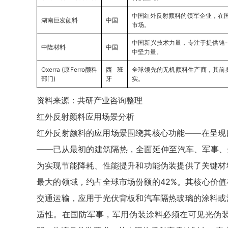
中国红外反射颜料的领军企业，在
湖南巨发颜料
中国
市场。
中国新兴技术力量，专注于提供铬-
中隆材料
中国
中坚力量。
Oxerra (原Ferro颜料
西班
全球领先的无机颜料生产商，其前身
部门)
牙
实。
资料来源：共研产业咨询整理
红外反射颜料应用场景分析
红外反射颜料的应用场景围绕其核心功能——在呈现目标
——已从最初的建筑隔热，全面延伸至汽车、军事、
为实现节能降耗、性能提升和功能伪装提供了关键材
最大的领域，约占全球市场份额的42%。其核心价
交通运输，应用于光伏背板和汽车隔热玻璃的涂料或
适性。在国防军事，军用伪装涂料必须在可见光伪