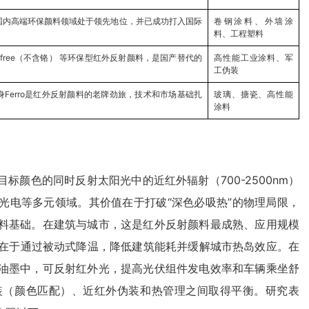
国内高端环保颜料领域处于领先地位，并已成功打入国际
卷钢涂料、外墙涂
料、工程塑料
free（不含铬） 等环保型红外反射颜料，是国产替代的
高性能工业涂料、军
工伪装
Ferro是红外反射颜料的老牌劲旅，技术和市场基础扎
玻璃、搪瓷、高性能
涂料
颜色的同时反射太阳光中的近红外辐射（700-2500nm）
光电等多元领域。其价值在于打破“深色必吸热”的物理局限，
料基础。在建筑与城市，这是红外反射颜料最成熟、应用规模
值在于通过被动式降温，降低建筑能耗并缓解城市热岛效应。在
油墨中，可反射红外光，提高光伏组件发电效率和车辆乘坐舒
装（颜色匹配）、近红外伪装和热管理之间取得平衡。研究表