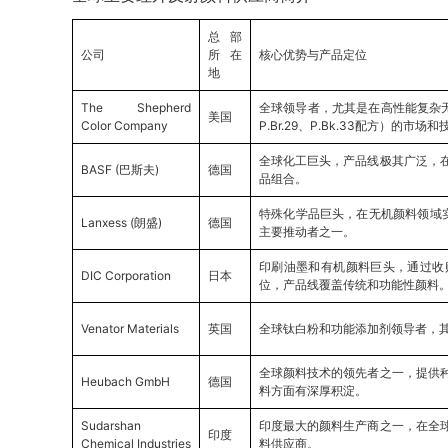
总部
公司
所在
核心优势与产品定位
地
The Shepherd
全球领导者，尤其是在高性能复杂无
美国
Color Company
P.Br.29、P.Bk.33配方）的市场
全球化工巨头，产品线极其广泛，
BASF (巴斯夫)
德国
品组合。
特殊化学品巨头，在无机颜料领域实
Lanxess (朗盛)
德国
主要推动者之一。
印刷油墨和有机颜料巨头，通过收
DIC Corporation
日本
位，产品线覆盖传统和功能性颜料
Venator Materials
英国
全球钛白粉和功能添加剂领导者，
全球颜料技术的领先者之一，提供
Heubach GmbH
德国
料方面有深厚积淀。
Sudarshan
印度最大的颜料生产商之一，在全
印度
Chemical Industries
料供应商。