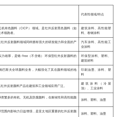
代表性领域/特点
机有色颜料（CICP） 领域。是红外反射黑色颜料（如
建筑涂料、高性能塑
和技术领跑者。
料、卷钢涂料
在红外反射颜料领域同样拥有强大的研发能力和全面的产
汽车涂料、高性能工
业涂料
力雄厚，是铬-free（不含铬） 环保型红外反射颜料的
环保型涂料、塑料、
建筑材料
购巴斯夫全球颜料业务，大幅强化了其在颜料领域的地
印刷油墨、涂料、塑
。
料
建筑涂料（冷屋
其红外反射颜料产品在建筑和工业领域应用广泛。
顶）、工业涂料
种类繁多的有机、无机及防腐颜料，在耐候性和高性能颜
涂料、塑料、油墨
球范围内影响力日益增强，是亚太地区重要的红外反射颜
涂料、塑料、油墨