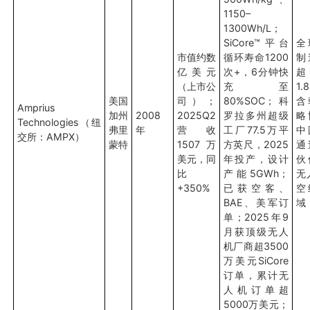
1150–
1300Wh/L；
SiCore™平台
全
市值约数
循环寿命1200
制
亿美元
次+，6分钟快
超
（上市公
充至
1.
美国
司）；
80%SOC；科
含
Amprius
加州
2008
2025Q2
罗拉多州超级
略
Technologies（纽
弗里
年
营收
工厂77.5万平
中
交所：AMPX）
蒙特
1507万
方英尺，2025
通
美元，同
年投产，设计
伙
比
产能5GWh；
无
+350%
已获空客、
空
BAE、美军订
域
单；2025年9
月获顶级无人
机厂商超3500
万美元SiCore
订单，累计无
人机订单超
5000万美元；