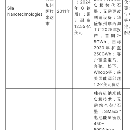
（2024
伙
加州
负极替代石
Sila
年G轮
覆
阿拉
2011年
墨，无需更改
Nanotechnologies
后）；累
宁
米达
制造设备；华
计融资
等
市
盛顿州摩西湖
12.55亿
池
工厂2025年投
美元
触
产，首期2–
5GWh，目标
2030年扩至
250GWh；客
户覆盖宝马、
奔驰、松下、
Whoop等；获
美国能源部超
1.2亿美元资助
独有硅纳米线
负极技术，无
需粘合剂/石
墨；SiMaxx™
电池能量密度
450–
500Wh/kg、