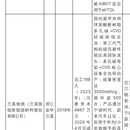
被AIBOT选定
用于eVTOL
国内最早布局
球形酚醛树脂
多孔碳+CVD
硅碳路线企
业；第三代气
相硅碳负极性
能比肩国际龙
头；多孔碳骨
架+CVD核心
设备全自研自
员工198
产；能量密度
总
人
达
兰
（2023
3500mAh/g，
能
年）；注
循环超500
射
兰溪致德（兰溪致
浙江
册资本
次；产品通过
深
德新能源材料股份
金华
2018年
4867万
宁德时代、蔚
宁
有限公司）
兰溪
元；
来汽车认证，
蔚
2026年
应用于华为/小
国
4月完成
米旗舰手机及