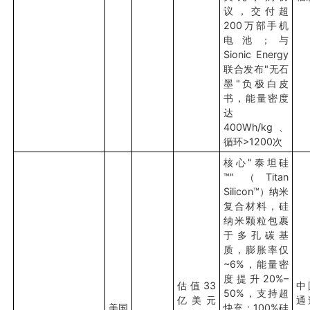
议，交付超
200万部手机
电池；与
Sionic Energy
联合发布"无石
墨"负极白皮
书，能量密度
达
400Wh/kg、
循环>1200次
核心"泰坦硅
™"（Titan
Silicon™）纳米
复合材料，硅
纳米颗粒包裹
于多孔碳基
质，膨胀率仅
~6%，能量密
度提升20%–
估值33
中
50%，支持超
亿美元
通
美国
快充；100%硅