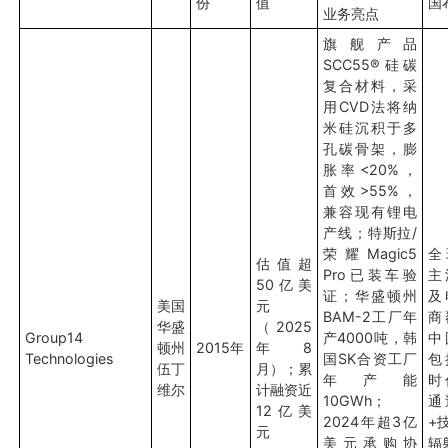
份
值
国
业务亮点
旗舰产品
SCC55®硅碳
复合材料，采
用CVD法将纳
米硅沉积于多
孔碳骨架，膨
胀率<20%，
首效>55%，
兼容现有锂电
产线；特斯拉/
荣耀Magic5
全
估值超
Pro已装车验
主
50亿美
证；华盛顿州
及
美国
元
BAM-2工厂年
商
华盛
（2025
Group14
产4000吨，韩
中
顿州
2015年
年8
Technologies
国SK合资工厂
包
伍丁
月）；累
年产能
时
维尔
计融资近
10GWh；
通
12亿美
2024年超3亿
+
元
美元承购协
辐