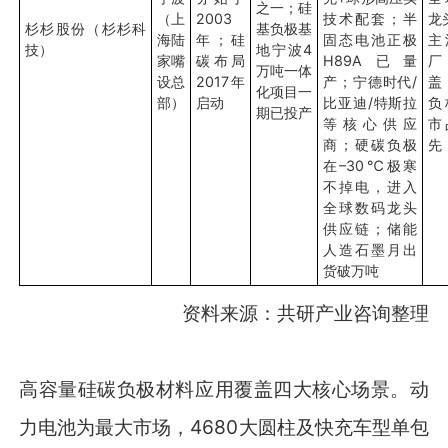
之一；硅
（上
2003
技术配套；半
龙
杉杉股份（杉杉科
基负极基
海陆
年；硅
固态电池正极
主
技）
地宁波4
家嘴
碳布局
H89A已量
万吨一体
设总
2017年
产；宁德时代/
盖
化项目一
部）
启动
比亚迪/特斯拉
负
期已投产
等核心供应
市
商；硬碳负极
先
在–30℃极寒
不掉电，进入
全球数码龙头
供应链；储能
人造石墨月出
货破万吨
资料来源：共研产业咨询整理
高容量硅碳负极材料应用覆盖四大核心场景。动
力电池为最大市场，4680大圆柱及快充车型单包