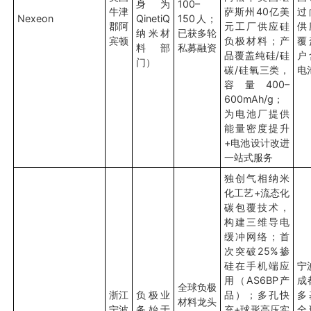
身为
100–
牛津
萨斯州40亿美
过
Nexeon
QinetiQ
150人；
郡阿
元工厂供应硅
供
纳米材
已获多轮
宾顿
负极材料；产
覆
料部
私募融资
品覆盖纯硅/硅
户
门）
碳/硅氧三类，
电
容量400–
600mAh/g；
为电池厂提供
能量密度提升
+电池设计改进
一站式服务
独创气相纳米
化工艺+流态化
碳包覆技术，
构建三维导电
缓冲网络；首
次突破25%掺
硅在手机端应
宁
用（AS6BP产
成
全球负极
浙江
负极业
品）；多孔快
多
材料龙头
宁波
务始于
充+球形高压实
全