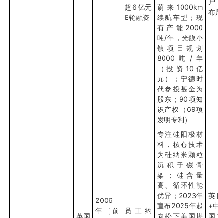
户
超6亿元
蔚来1000km
布
E轮融资
续航车型；现
有产能2000
吨/年，光膜小
镇项目规划
8000吨/年
（投资10亿
元）；宁德时
代参投基金为
股东；90项知
识产权（69项
发明专利）
专注硅阳极材
料，核心技术
为硅纳米颗粒
沉积于碳骨
架；硅含量
高、循环性能
优异；2023年
英
2006
宣布2025年起
+
年（前
员工约
英国
向松下美国堪
国