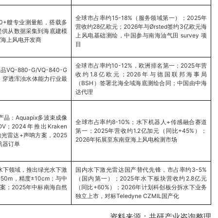
全球市占率约15-18%（服务领域第一）；2025年
0+艘专业测量船，搭载多
营收约28亿欧元；2026年与Ørsted签约3亿欧元海
提供从数据采集到海底建模
上风电基础测绘，中国参与南海油气田 survey 项
/海上风电开发商
目
全球市占率约10-12%，欧洲排名第一；2025年营
-880-G/VQ-840-G
收约1.8亿欧元；2026年与德国联邦海事局
m，穿透浑浊水体能力行业最
（BSH）签署北海全域海底测绘合同；中国由中海
达代理
：Aquapix多波束成像
全球市占率约8-10%；水下机器人+传感融合赛道
ROV；2024年推出Kraken
第一；2025年营收约1.2亿加元（同比+45%）；
集成激光雷达+声呐方案，2025
2026年拓展至东南亚海上风电检测市场
航器订单
至水下领域，推出绿光水下激
国内水下激光雷达国产替代先锋，市占率约3-5%
50m，精度±10cm；与中
（国内第一）；2025年水下板块营收约2.8亿元
案；2025年中标南海自然
（同比+60%）；2026年计划科创板分拆水下业务
独立上市，对标Teledyne CZMIL国产化
资料来源：共研产业咨询整理