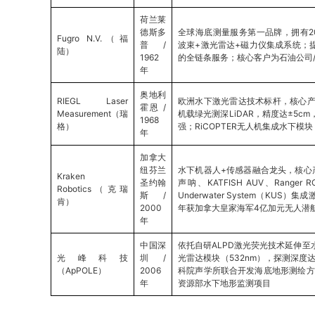
荷兰莱
德斯多
全球海底测量服务第一品牌，拥有2
Fugro N.V.（福
普 /
波束+激光雷达+磁力仪集成系统；
陆）
1962
的全链条服务；核心客户为石油公司
年
奥地利
RIEGL Laser
欧洲水下激光雷达技术标杆，核心产品VQ
霍恩 /
Measurement（瑞
机载绿光测深LiDAR，精度达±5c
1968
格）
强；RiCOPTER无人机集成水下模块
年
加拿大
纽芬兰
水下机器人+传感器融合龙头，核心产品
Kraken
圣约翰
声呐、KATFISH AUV、Ranger 
Robotics（克瑞
斯 /
Underwater System（KUS）
肯）
2000
年获加拿大皇家海军4亿加元无人潜
年
中国深
依托自研ALPD激光荧光技术延伸
光峰科技
圳 /
光雷达模块（532nm），探测深度达
（ApPOLE）
2006
科院声学所联合开发海底地形测绘方
年
资源部水下地形监测项目