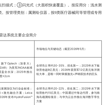
点扫描式；③闪光式（大面积快速覆盖）。按应用分：浅水测
三类。按管理类别：属测绘仪器，按Ⅱ类医疗器械同等管理或专用
雷达系统主要企业简介
市场地位与关键动态（截至2026年5月）
下Optech（加拿大）
全球市占率约30-35%，排名第一；2025年水下板
DAR）为美军/NOAA标准
块营收超8亿美元；2026年获美军12亿美元海洋测
覆盖全水深；2025年推出
绘大单，是唯一同时掌握激光+声呐双技术的巨头
度±2cm
列多波束测深仪为行业金标准；
全球市占率约20-22%，排名第二；2025年水下测
束+激光融合方案；Leica
绘营收约15亿美元；中国通过中海达代理，参与南
26年发布HydroFusion™
海岛礁测绘项目；与华为云合作推出海洋数字孪生
方案