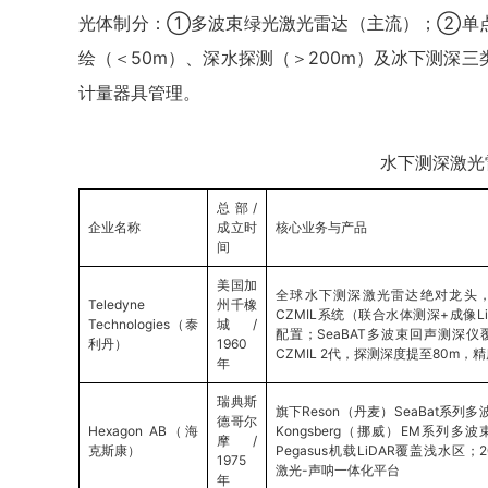
光体制分：①多波束绿光激光雷达（主流）；②单
绘（＜50m）、深水探测（＞200m）及冰下测深
计量器具管理。
水下测深激光
总部/
企业名称
成立时
核心业务与产品
间
美国加
全球水下测深激光雷达绝对龙头，旗
Teledyne
州千橡
CZMIL系统（联合水体测深+成像Li
Technologies（泰
城 /
配置；SeaBAT多波束回声测深仪
利丹）
1960
CZMIL 2代，探测深度提至80m，精
年
瑞典斯
旗下Reson（丹麦）SeaBat系
德哥尔
Hexagon AB（海
Kongsberg（挪威）EM系列多波
摩 /
克斯康）
Pegasus机载LiDAR覆盖浅水区；20
1975
激光-声呐一体化平台
年