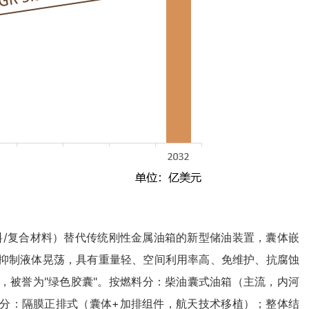
料/复合材料）替代传统刚性金属油箱的新型储油装置，囊体嵌
抑制液体晃荡，具有重量轻、空间利用率高、免维护、抗腐蚀
，被誉为"绿色胶囊"。按燃料分：柴油囊式油箱（主流，内河
构分：隔膜正排式（囊体+加排组件，航天技术移植）；整体结