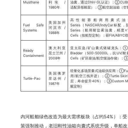
Musthane
利埃 /
油囊，通过DNV-GL认证）；②CU
1980年
适配异形舱室）；③航空副油箱（空客
高性能赛船两用囊式油箱
美国加州
Fuel Safe
Series（NASCAR/IndyCar标
河滨市 /
Systems
Series（船用耐盐雾油囊，精度±1%
1988年
Cells（按船型定制）；获FIA/ABYC
澳大利亚
亚太应急/矿山囊式储罐龙头：①Rapid 
Ready
昆士兰州 /
Bladder（500-50000L，抗UV/耐
Containment
2008年
Cells（矿区柴油/航空煤油存储）；③Sp
轻量化多场景囊式油箱供应商：①Fuel 
美国佛罗
用/航空三线并进）；②Turtle S
Turtle-Pac
里达州 /
层，寿命提升40%）；③Custom Mar
1987年
艇定制）
内河船舶绿色改造为最大需求板块（占约54%）：
策强制推动，老旧刚性油箱向囊式系统升级，单船改造成