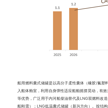
船用燃料囊式储罐是以高分子柔性囊体（橡胶/氟塑
入船体舱室，利用自身弹性适应船舶摇摆晃动，有效
等优势，广泛用于内河船柴油替代及LNG双燃料改造
船刚需）；LNG低温囊式储罐（新兴方向）。按结