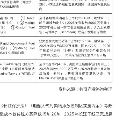
BE®模块化油囊（可拼接，
签约LNG双燃料船配套囊式储罐；法国海军主供应
A400M配套）
商
标杆：①Race
全球赛船囊式油箱市占率约35-40%，绝对第一；
配，防爆抗G）；②Marine
船用领域约5-6%；2025年营收约8000万美元；
）；③Custom Fuel
2026年推出耐-40℃低温船用油囊，切入北欧市
双认证
场；与博纳多（Beneteau）联合开发游艇专用囊
亚太便携式囊式储罐市占率约15-18%，区域第一；
Deployment Fuel
2025年营收约3500万澳元（同比+22%）；2026
刺穿）；②Mining Fuel
年获必和必拓（BHP）西澳矿区3年框架合同
ill Kit配套油囊
（2800万澳元）；拓展东南亚海上油气平台市场
Bladder系列（船用/车
全球市占率约4-5%，美国本土船用市场排名前三；
kin™涂层（自研耐磨防渗透
2025年营收约3200万美元；2026年推出自修复涂
ine Tanks（内河船/游
层油囊（专利），获美国海岸警卫队认证；与
Malibu Boats深度合作游艇市场
资料来源：共研产业咨询整理
受《长江保护法》《船舶大气污染物排放控制区实施方案》等政
本较传统方案降低15%-20%，2025年长江干线已完成超