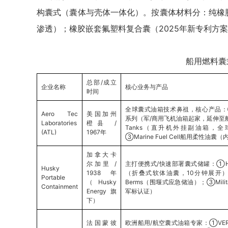
构囊式（囊体与壳体一体化）。按囊体材料分：纯橡胶
渗透）；橡胶嵌套氟塑料复合囊（2025年新专利方
船用燃料囊
总部/成立
企业名称
核心业务与产品
时间
全球囊式油箱技术鼻祖，核心产品：①Flexi
Aero Tec
美国加州
系列（军/商用飞机油箱起家，延伸至船用）；
Laboratories
橙县 /
Tanks（直升机外挂副油箱，全
(ATL)
1967年
③Marine Fuel Cell船用柔性油
加拿大卡
尔加里 /
主打便携式/快速部署囊式储罐：①Husk
Husky
1938年
（折叠式软体油囊，10分钟展开）；②Spi
Portable
（Husky
Berms（围堰式应急储油）；③Military
Containment
Energy旗
军标认证）
下）
法国蒙彼
欧洲船用/航空囊式油箱专家：①VER