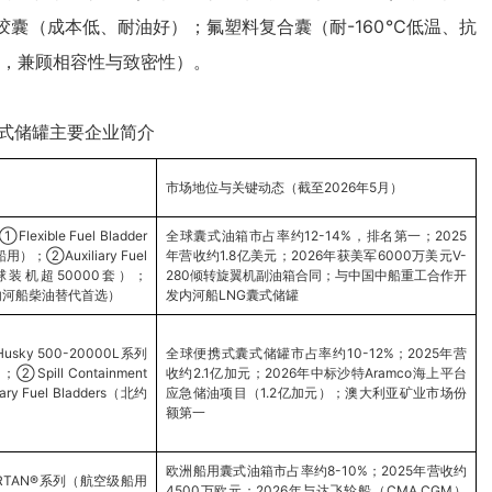
囊（成本低、耐油好）；氟塑料复合囊（耐-160℃低温、抗
案，兼顾相容性与致密性）。
式储罐主要企业简介
市场地位与关键动态（截至2026年5月）
ble Fuel Bladder
全球囊式油箱市占率约12-14%，排名第一；2025
②Auxiliary Fuel
年营收约1.8亿美元；2026年获美军6000万美元V-
球装机超50000套）；
280倾转旋翼机副油箱合同；与中国中船重工合作开
囊（内河船柴油替代首选）
发内河船LNG囊式储罐
y 500-20000L系列
全球便携式囊式储罐市占率约10-12%；2025年营
ll Containment
收约2.1亿加元；2026年中标沙特Aramco海上平台
 Fuel Bladders（北约
应急储油项目（1.2亿加元）；澳大利亚矿业市场份
额第一
欧洲船用囊式油箱市占率约8-10%；2025年营收约
TAN®系列（航空级船用
4500万欧元；2026年与达飞轮船（CMA CGM）