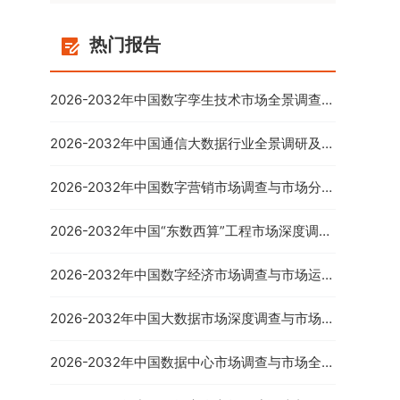
热门报告
2026-2032年中国数字孪生技术市场全景调查与
投资前景分析报告
2026-2032年中国通信大数据行业全景调研及投
资前景预测报告
2026-2032年中国数字营销市场调查与市场分析
预测报告
2026-2032年中国“东数西算”工程市场深度调查
与市场年度调研报告
2026-2032年中国数字经济市场调查与市场运营
趋势报告
2026-2032年中国大数据市场深度调查与市场供
需预测报告
2026-2032年中国数据中心市场调查与市场全景
评估报告