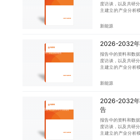
度访谈，以及共研
主建立的产业分析
状，趋势和规律，是
新能源
2026-20
报告中的资料和数
度访谈，以及共研
主建立的产业分析
状，趋势和规律，是
新能源
2026-20
告
报告中的资料和数
度访谈，以及共研
主建立的产业分析
状，趋势和规律，是