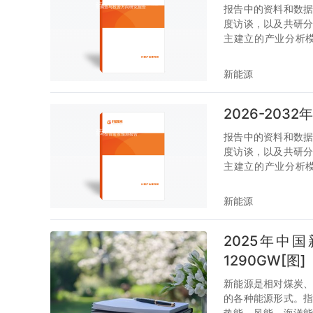
报告中的资料和数
度访谈，以及共研
主建立的产业分析
状，趋势和规律，是
新能源
2026-20
报告中的资料和数
度访谈，以及共研
主建立的产业分析
状，趋势和规律，是
新能源
2025年
1290GW[图]
新能源是相对煤炭
的各种能源形式。
热能、风能、海洋