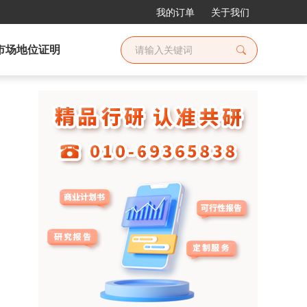
我的订单
关于我们
市场地位证明