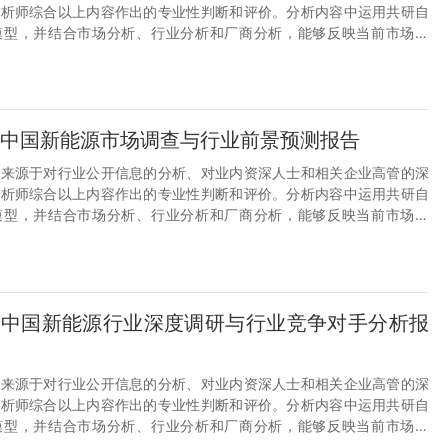
分析师综合以上内容作出的专业性判断和评价。分析内容中运用共研自
模型，并结合市场分析、行业分析和厂商分析，能够反映当前市场现
企业布局市场服务行业的重要决策参考依据。
32年中国新能源市场调查与行业前景预测报告
据来源于对行业公开信息的分析、对业内资深人士和相关企业高管的深
分析师综合以上内容作出的专业性判断和评价。分析内容中运用共研自
模型，并结合市场分析、行业分析和厂商分析，能够反映当前市场现
企业布局煤炭综采设备后市场服务行业的重要决策参考依据。
32年中国新能源行业深度调研与行业竞争对手分析报
据来源于对行业公开信息的分析、对业内资深人士和相关企业高管的深
分析师综合以上内容作出的专业性判断和评价。分析内容中运用共研自
模型，并结合市场分析、行业分析和厂商分析，能够反映当前市场现
企业布局煤炭综采设备后市场服务行业的重要决策参考依据。