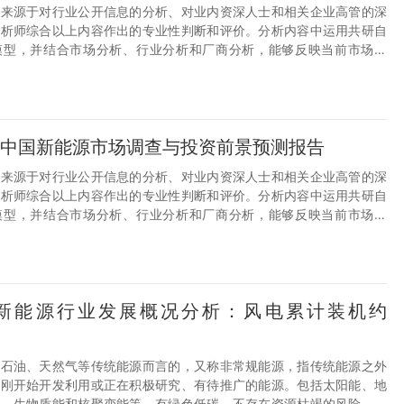
据来源于对行业公开信息的分析、对业内资深人士和相关企业高管的深
分析师综合以上内容作出的专业性判断和评价。分析内容中运用共研自
模型，并结合市场分析、行业分析和厂商分析，能够反映当前市场现
企业布局煤炭综采设备后市场服务行业的重要决策参考依据。
2026-2032年中国新能源市场深
度调查与发展前景报告
32年中国新能源市场调查与投资前景预测报告
据来源于对行业公开信息的分析、对业内资深人士和相关企业高管的深
分析师综合以上内容作出的专业性判断和评价。分析内容中运用共研自
模型，并结合市场分析、行业分析和厂商分析，能够反映当前市场现
企业布局煤炭综采设备后市场服务行业的重要决策参考依据。
中国新能源行业发展概况分析：风电累计装机约
、石油、天然气等传统能源而言的，又称非常规能源，指传统能源之外
指刚开始开发利用或正在积极研究、有待推广的能源。包括太阳能、地
能、生物质能和核聚变能等，有绿色低碳，不存在资源枯竭的风险，能