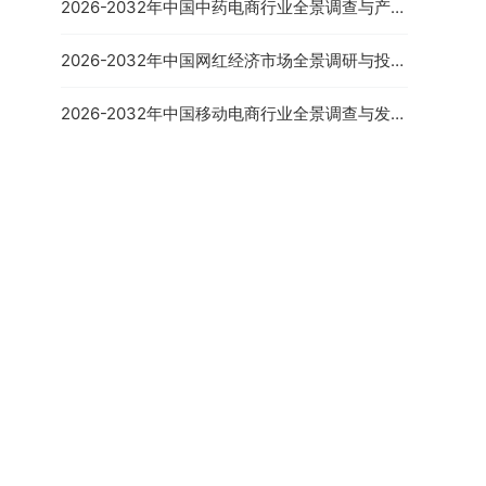
2026-2032年中国中药电商行业全景调查与产业
竞争格局报告
2026-2032年中国网红经济市场全景调研与投资
策略报告
2026-2032年中国移动电商行业全景调查与发展
前景报告