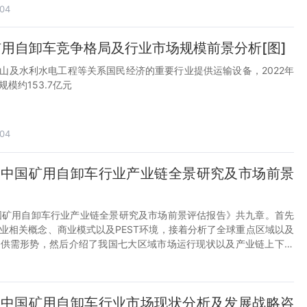
04
矿用自卸车竞争格局及行业市场规模前景分析[图]
山及水利水电工程等关系国民经济的重要行业提供运输设备，2022年
模约153.7亿元
04
29年中国矿用自卸车行业产业链全景研究及市场前景
9年中国矿用自卸车行业产业链全景研究及市场前景评估报告》共九章。首先
业相关概念、商业模式以及PEST环境，接着分析了全球重点区域以及
业供需形势，然后介绍了我国七大区域市场运行现状以及产业链上下游
报告对矿用自卸车做了竞争格局以及典型企业经营状况分析，最后对矿
趋势做出预测以及提出策略建议。您若想对矿用自卸车行业有个系统的
业，本报告是您不可或缺的重要工具。
29年中国矿用自卸车行业市场现状分析及发展战略咨