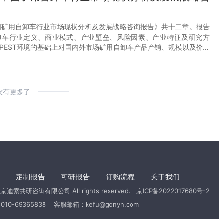
9年中国矿用自卸车行业市场现状分析及发展战略咨询报告》共十二章。报告
卸车行业定义、商业模式、产业壁垒、风险因素、产业特征及研究方
PEST环境的基础上对国内外市场矿用自卸车产品产销、规模以及价格
；然后对于矿用自卸车行业本身或相关产业的贸易态势、经营状况进行
2025-2031年中国矿用自卸车行
自卸车行业产业链运行环境、区域发展态势、行业竞争格局、典型企业
业市场供需态势及市场趋势预测
进行了逐个分析；随后报告对2023-2029年间矿用自卸车行业供需、
报告
、策略做出了科学严谨的预判。您若想对矿用自卸车行业有个系统的了
没有更多了
卸车行业，本报告是您不可或缺的重要工具。
定制报告
可研报告
订购流程
关于我们
4 北京迪索共研咨询有限公司 All rights reserved.
京ICP备2022017680号-2
010-69365838
客服邮箱：kefu@gonyn.com