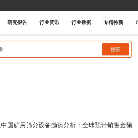
研究报告
行业资讯
行业数据
专精特新
搜索
球及中国矿用筛分设备趋势分析：全球预计销售金额