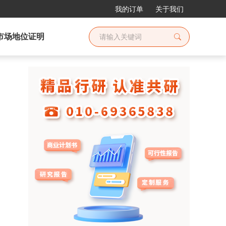
我的订单
关于我们
市场地位证明