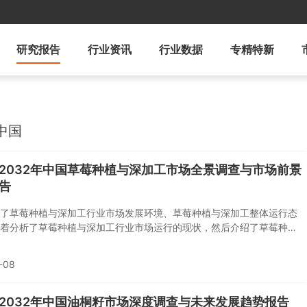
研究报告
行业资讯
行业数据
专精特新
中国
6-2032年中国草莓种植与深加工市场全景调查与市场前景
告
了草莓种植与深加工行业市场发展环境、草莓种植与深加工整体运行态
着分析了草莓种植与深加工行业市场运行的现状，然后介绍了草莓种植
市场竞争格局。随后，报告对草莓种植与深加工做了重点企业经营状况
后分析了草莓种植与深加工行业发展趋势与投资预测。您若想对草莓种
-08
工产业有个系统的了解或者想投资草莓种植与深加工行业，本报告是您
的重要工具。
6-2032年中国油桐籽市场深度调查与未来发展趋势报告