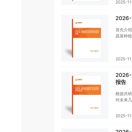
2025-11
202
首先介绍
蔬菜种植
对蔬菜种
资预测。
告是您不
2025-11
202
报告
根据共研
对未来几
到203
瑰提取物
2025-11
202