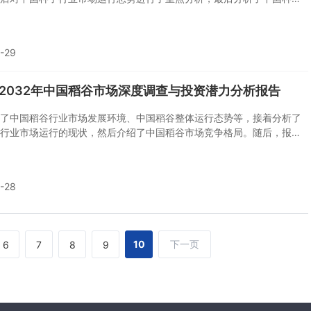
的机遇及发展前景。您若想对中国种子行业有个系统的了解或者想投资
本报告将是您不可或缺的重要工具。
-29
6-2032年中国稻谷市场深度调查与投资潜力分析报告
了中国稻谷行业市场发展环境、中国稻谷整体运行态势等，接着分析了
行业市场运行的现状，然后介绍了中国稻谷市场竞争格局。随后，报告
谷做了重点企业经营状况分析，最后分析了中国稻谷行业发展趋势与投
您若想对稻谷产业有个系统的了解或者想投资稻谷行业，本报告是您不
重要工具。
-28
10
下一页
6
7
8
9