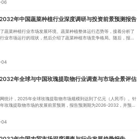
-06
6-2032年中国蔬菜种植行业深度调研与投资前景预测报告
了蔬菜种植行业市场发展环境、蔬菜种植整体运行态势等，接着分析了
行业市场运行的现状，然后介绍了蔬菜种植市场竞争格局。随后，报告
植做了重点企业经营状况分析，最后分析了蔬菜种植行业发展趋势与投
您若想对蔬菜种植产业有个系统的了解或者想投资蔬菜种植行业，本报
可或缺的重要工具。
-04
6-2032年全球与中国玫瑰提取物行业调查与市场全景评估
网统计，2025年全球玫瑰提取物市场规模到达到了亿元（人民币）。针
年玫瑰提取物市场的发展前景预测，报告预测期为2026-2032，并预估
2年市场规模将以%的增速达到亿元，其次报告也包括对全球和主要区域玫
市场规模与份额、主要类型与应用的销量与收入的预测。
-04
6-2032年中国农贸市场深度调查与行业发展趋势报告