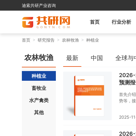
迪索共研产业咨询
首页
行业分析
首页
研究报告
农林牧渔
种植业
农林牧渔
最新
中国
全球与
202
种植业
预测报
畜牧业
首先介绍
水产禽类
势等，接
与深加工
其他
分析，最
2025-11
植与深加
不可或缺
202