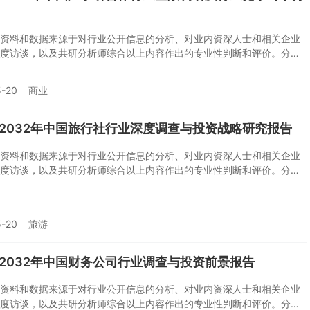
资料和数据来源于对行业公开信息的分析、对业内资深人士和相关企业
度访谈，以及共研分析师综合以上内容作出的专业性判断和评价。分析
用共研自主建立的产业分析模型，并结合市场分析、行业分析和厂商分
反映当前市场现状，趋势和规律，是企业布局市场服务行业的重要决策
5-20
商业
。
6-2032年中国旅行社行业深度调查与投资战略研究报告
资料和数据来源于对行业公开信息的分析、对业内资深人士和相关企业
度访谈，以及共研分析师综合以上内容作出的专业性判断和评价。分析
用共研自主建立的产业分析模型，并结合市场分析、行业分析和厂商分
反映当前市场现状，趋势和规律，是企业布局市场服务行业的重要决策
。
5-20
旅游
6-2032年中国财务公司行业调查与投资前景报告
资料和数据来源于对行业公开信息的分析、对业内资深人士和相关企业
度访谈，以及共研分析师综合以上内容作出的专业性判断和评价。分析