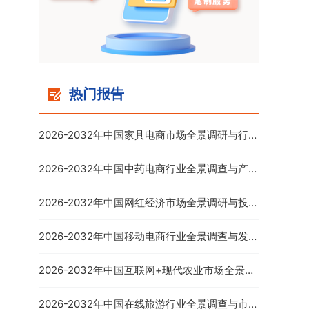
热门报告
2026-2032年中国家具电商市场全景调研与行业
竞争对手分析报告
2026-2032年中国中药电商行业全景调查与产业
竞争格局报告
2026-2032年中国网红经济市场全景调研与投资
策略报告
2026-2032年中国移动电商行业全景调查与发展
前景报告
2026-2032年中国互联网+现代农业市场全景调
研与行业前景预测报告
2026-2032年中国在线旅游行业全景调查与市场