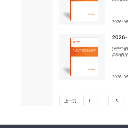
内容中运
析，能够
参考依据
2026-0
202
报告中的
高管的深
内容中运
析，能够
参考依据
2026-0
上一页
1
...
5