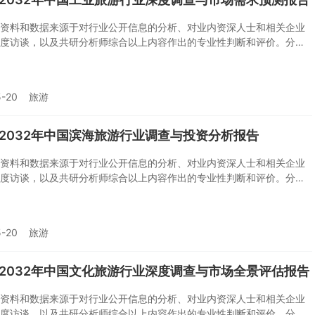
资料和数据来源于对行业公开信息的分析、对业内资深人士和相关企业
度访谈，以及共研分析师综合以上内容作出的专业性判断和评价。分析
用共研自主建立的产业分析模型，并结合市场分析、行业分析和厂商分
反映当前市场现状，趋势和规律，是企业布局市场服务行业的重要决策
。
5-20
旅游
6-2032年中国滨海旅游行业调查与投资分析报告
资料和数据来源于对行业公开信息的分析、对业内资深人士和相关企业
度访谈，以及共研分析师综合以上内容作出的专业性判断和评价。分析
用共研自主建立的产业分析模型，并结合市场分析、行业分析和厂商分
反映当前市场现状，趋势和规律，是企业布局市场服务行业的重要决策
。
5-20
旅游
6-2032年中国文化旅游行业深度调查与市场全景评估报告
资料和数据来源于对行业公开信息的分析、对业内资深人士和相关企业
度访谈，以及共研分析师综合以上内容作出的专业性判断和评价。分析