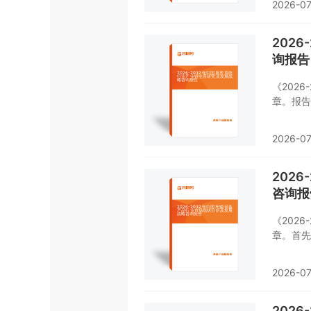
2026-07
报告对轨
轨道交通
交通车辆
202
的重要工
询报告
《202
章。报告
特征及研
产销、规
2026-07
的贸易态
展态势、
告对20
202
谨的预判
咨询报
您不可或
《202
章。首先
了全球重
市场运行
2026-07
格局以及
及提出策
业，本报
202