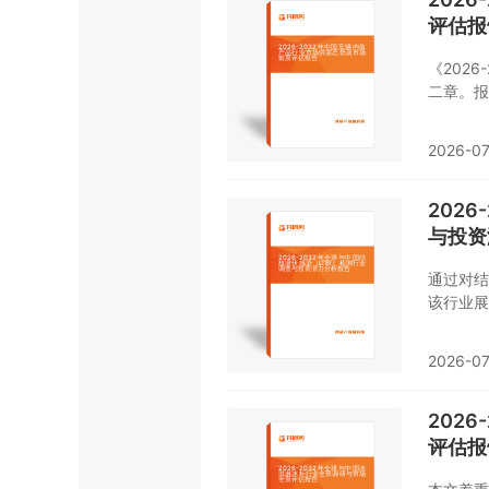
评估报
《202
二章。报
素、产业
内装产品
2026-07
业本身或
业链运行
行了逐个
202
模、风险
与投资
了解或者
通过对结
该行业展
分领域基
发展趋势
2026-07
202
评估报