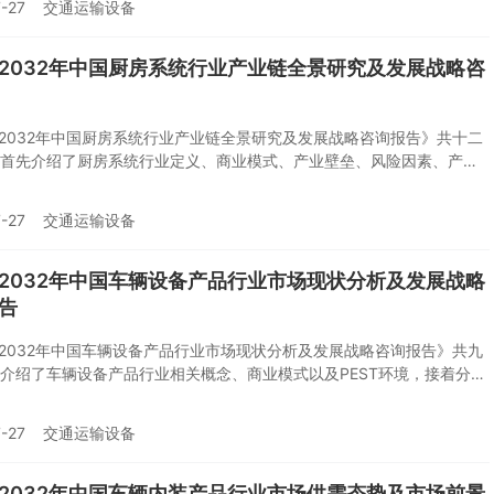
-27
交通运输设备
道交通车辆配套产品做了竞争格局以及典型企业经营状况分析，最后对
车辆配套产品行业发展趋势做出预测以及提出策略建议。您若想对轨道
配套产品行业有个系统的了解或者想投资该行业，本报告是您不可或缺
6-2032年中国厨房系统行业产业链全景研究及发展战略咨
具。
6-2032年中国厨房系统行业产业链全景研究及发展战略咨询报告》共十二
首先介绍了厨房系统行业定义、商业模式、产业壁垒、风险因素、产业
究方法；接着在综合行业PEST环境的基础上对国内外市场厨房系统产品
模以及价格特征做了重点分析；然后对于厨房系统行业本身或相关产业
-27
交通运输设备
势、经营状况进行剖析；随后对厨房系统行业产业链运行环境、区域发
行业竞争格局、典型企业运营等几大核心要素进行了逐个分析；随后报
26-2032年间厨房系统行业供需、价格、规模、风险、策略做出了科学严
6-2032年中国车辆设备产品行业市场现状分析及发展战略
。您若想对厨房系统行业有个系统的了解或者想投资该行业，本报告是
告
缺的重要工具。
6-2032年中国车辆设备产品行业市场现状分析及发展战略咨询报告》共九
介绍了车辆设备产品行业相关概念、商业模式以及PEST环境，接着分析
点区域以及国内车辆设备产品行业供需形势，然后介绍了我国七大区域
现状以及产业链上下游运行态势。随后，报告对车辆设备产品做了竞争
-27
交通运输设备
典型企业经营状况分析，最后对车辆设备产品行业发展趋势做出预测以
略建议。您若想对车辆设备产品行业有个系统的了解或者想投资该行
告是您不可或缺的重要工具。
6-2032年中国车辆内装产品行业市场供需态势及市场前景