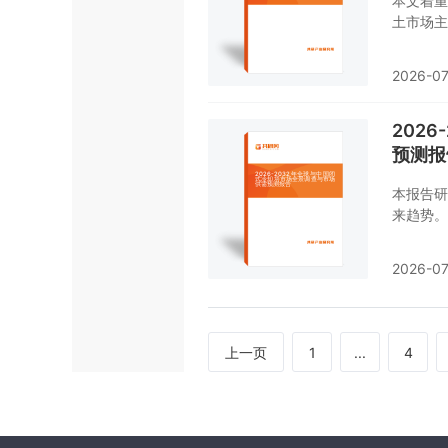
本文着重
土市场主
价格和市
业并购情
2026-07
202
预测报
本报告研
来趋势。
量、销售
年，预测
2026-07
上一页
1
...
4