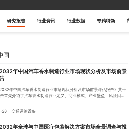
研究报告
行业资讯
行业数据
专精特新
中国
6-2032年中国汽车香水制造行业市场现状分析及市场前景
告
6-2032年中国汽车香水制造行业市场现状分析及市场前景评估报告》共十
告首先介绍了汽车香水制造行业定义、商业模式、产业壁垒、风险因
特征及研究方法；接着在综合行业PEST环境的基础上对国内外市场汽车
产品产销、规模以及价格特征做了重点分析；然后对于汽车香水制造行
-28
交通运输设备
相关产业的贸易态势、经营状况进行剖析；随后对汽车香水制造行业产
环境、区域发展态势、行业竞争格局、典型企业运营等几大核心要素进
分析；随后报告对2026-2032年间汽车香水制造行业供需、价格、规
6-2032年全球与中国医疗包装解决方案市场全景调查与投