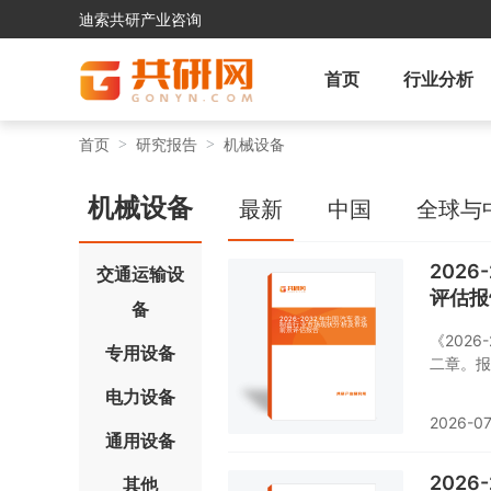
迪索共研产业咨询
首页
行业分析
首页
研究报告
机械设备
机械设备
最新
中国
全球与
202
交通运输设
评估报
备
《202
专用设备
二章。报
素、产业
电力设备
香水制造
2026-07
业本身或
通用设备
业链运行
行了逐个
202
其他