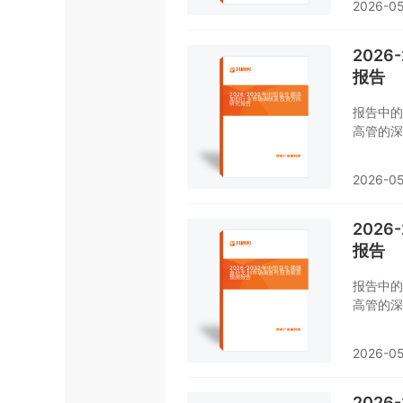
2026-05
202
报告
报告中的
高管的深
内容中运
析，能够
2026-05
参考依据
202
报告
报告中的
高管的深
内容中运
析，能够
2026-05
参考依据
202