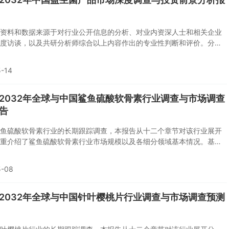
资料和数据来源于对行业公开信息的分析、对业内资深人士和相关企业
度访谈，以及共研分析师综合以上内容作出的专业性判断和评价。分析
用共研自主建立的产业分析模型，并结合市场分析、行业分析和厂商分
反映当前市场现状，趋势和规律，是企业布局市场服务行业的重要决策
-14
。
6-2032年全球与中国鲨鱼硫酸软骨素行业调查与市场调查
告
鱼硫酸软骨素行业的长期跟踪调查，本报告从十二个章节对该行业展开
重介绍了鲨鱼硫酸软骨素行业市场规模以及各细分领域基本情况。基于
，报告还对鲨鱼硫酸软骨素行业市场发展趋势做出预测。
5-08
6-2032年全球与中国针叶樱桃片行业调查与市场调查预测