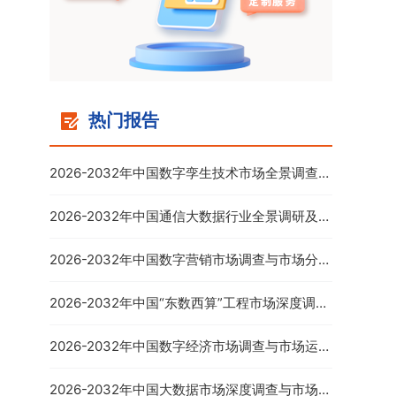
热门报告
2026-2032年中国数字孪生技术市场全景调查与
投资前景分析报告
2026-2032年中国通信大数据行业全景调研及投
资前景预测报告
2026-2032年中国数字营销市场调查与市场分析
预测报告
2026-2032年中国“东数西算”工程市场深度调查
与市场年度调研报告
2026-2032年中国数字经济市场调查与市场运营
趋势报告
2026-2032年中国大数据市场深度调查与市场供