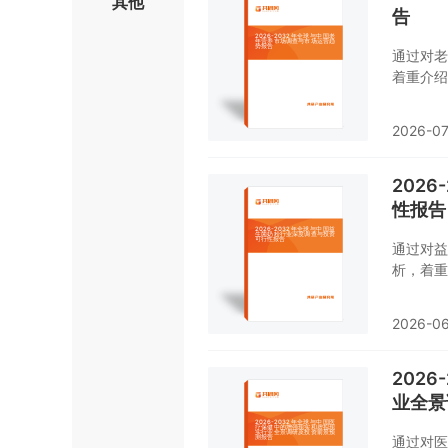
其他
告
通过对老
着重介绍
告还对老
2026-07
202
性报告
通过对益
析，着重
据，报告
2026-0
202
业全景
通过对医