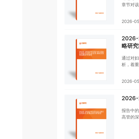
章节对该
规模以及
和虚拟现
2026-05
202
略研究
通过对妇
析，着重
数据，报
2026-05
202
报告中的
高管的深
内容中运
析，能够
参考依据