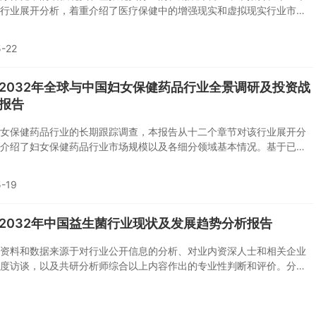
行业展开分析，着重介绍了医疗保健中的增强现实和虚拟现实行业市场
各细分领域基本情况。基于已有数据，报告还对医疗保健中的增强现实
实行业市场发展趋势做出预测。
-22
6-2032年全球与中国妇女保健药品行业全景调研及投资战
报告
女保健药品行业的长期跟踪调查，本报告从十二个章节对该行业展开分
介绍了妇女保健药品行业市场规模以及各细分领域基本情况。基于已有
告还对妇女保健药品行业市场发展趋势做出预测。
-19
6-2032年中国益生菌行业现状及发展趋势分析报告
资料和数据来源于对行业公开信息的分析、对业内资深人士和相关企业
度访谈，以及共研分析师综合以上内容作出的专业性判断和评价。分析
用共研自主建立的产业分析模型，并结合市场分析、行业分析和厂商分
反映当前市场现状，趋势和规律，是企业布局市场服务行业的重要决策
。