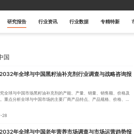
研究报告
行业资讯
行业数据
专精特新
中国
6-2032年全球与中国黑籽油补充剂行业调查与战略咨询报
究全球与中国市场黑籽油补充剂的产能、产量、销量、销售额、价格及
。重点分析全球与中国市场的主要厂商产品特点、产品规格、价格、销
收入及全球和中国市场主要生产商的市场份额。历史数据为2021至2025
数据为2026至2032年。
-28
6-2032年全球与中国老年营养市场调查与市场运营趋势报