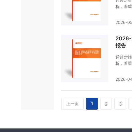
通过对针
析，着重
据，报告
2026-0
202
报告
通过对蜂
析，着重
据，报告
2026-0
上一页
1
2
3