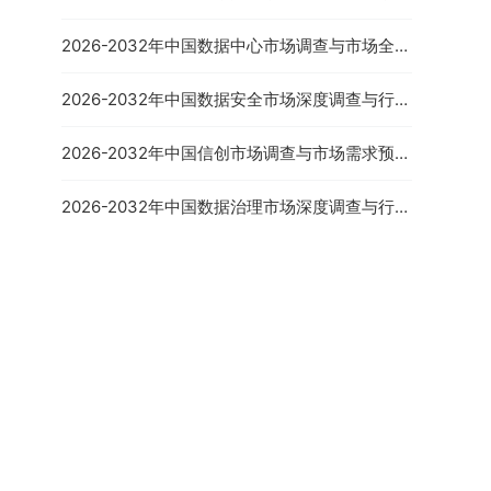
需预测报告
2026-2032年中国数据中心市场调查与市场全景
评估报告
2026-2032年中国数据安全市场深度调查与行业
2026-2032年全球与中国黑
发展趋势报告
籽油补充剂行业调查与战略咨
询报告
2026-2032年中国信创市场调查与市场需求预测
报告
2026-2032年中国数据治理市场深度调查与行业
竞争对手分析报告