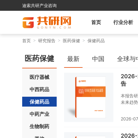
迪索共研产业咨询
首页
行业分析
首页
研究报告
医药保健
保健药品
医药保健
最新
中国
全球与
202
医疗器械
告
中西药品
本报告研
保健药品
未来趋势
量、销售
中药产业
年，预测
2026-07
生物制药
202