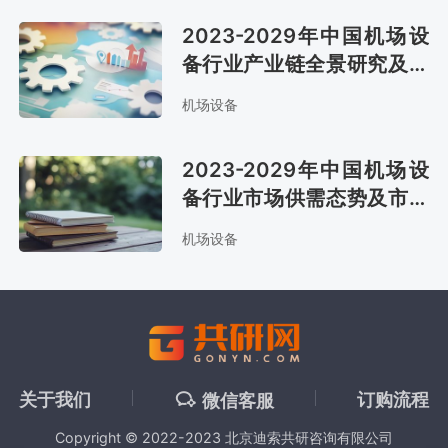
2023-2029年中国机场设
备行业产业链全景研究及市
场趋势预测报告
机场设备
2023-2029年中国机场设
备行业市场供需态势及市场
前景评估报告
机场设备
关于我们
订购流程
微信客服
Copyright © 2022-2023 北京迪索共研咨询有限公司