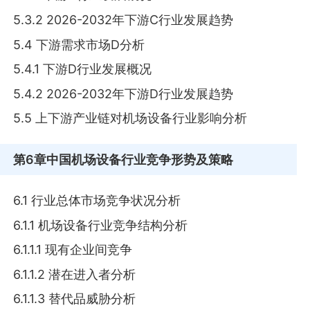
5.3.2 2026-2032年下游C行业发展趋势
5.4 下游需求市场D分析
5.4.1 下游D行业发展概况
5.4.2 2026-2032年下游D行业发展趋势
5.5 上下游产业链对机场设备行业影响分析
第6章
中国机场设备行业竞争形势及策略
6.1 行业总体市场竞争状况分析
6.1.1 机场设备行业竞争结构分析
6.1.1.1 现有企业间竞争
6.1.1.2 潜在进入者分析
6.1.1.3 替代品威胁分析