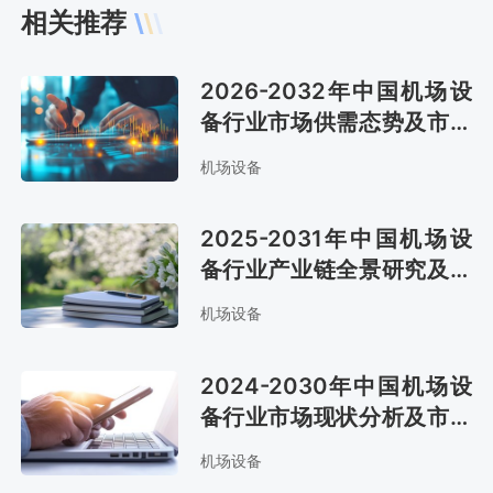
相关推荐
2026-2032年中国机场设
备行业市场供需态势及市场
趋势预测报告
机场设备
2025-2031年中国机场设
备行业产业链全景研究及发
展战略咨询报告
机场设备
2024-2030年中国机场设
备行业市场现状分析及市场
趋势预测报告
机场设备