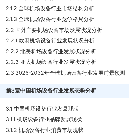
2.1.2 全球机场设备行业市场结构分析
2.1.3 全球机场设备行业竞争格局分析
2.2 国外主要机场设备市场发展状况分析
2.2.1 欧盟机场设备行业发展状况分析
2.2.2 北美机场设备行业发展状况分析
2.2.3 亚太机场设备行业发展状况分析
2.3 2026-2032年全球机场设备行业发展前景预测
第3章
中国机场设备行业发展态势分析
3.1 中国机场设备行业发展现状
3.1.1 机场设备行业品牌发展现状
3.1.2 机场设备行业消费市场现状