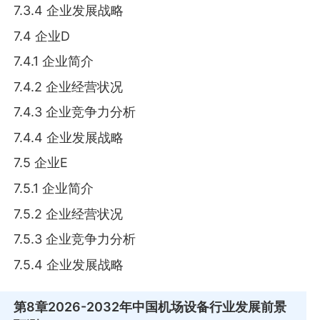
7.3.4 企业发展战略
7.4 企业D
7.4.1 企业简介
7.4.2 企业经营状况
7.4.3 企业竞争力分析
7.4.4 企业发展战略
7.5 企业E
7.5.1 企业简介
7.5.2 企业经营状况
7.5.3 企业竞争力分析
7.5.4 企业发展战略
第8章
2026-2032年中国机场设备行业发展前景