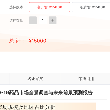
选择版本
电子版:
¥15000
纸质版:
¥15000
选择数量
总 计：
¥
15000
名企采买
荣膺引用
VID-19药品市场全景调查与未来前景预测报告