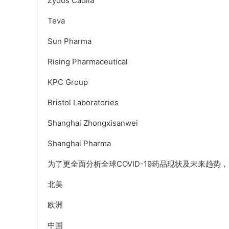
Zydus Cadila
Teva
Sun Pharma
Rising Pharmaceutical
KPC Group
Bristol Laboratories
Shanghai Zhongxisanwei
Shanghai Pharma
为了更全面分析全球COVID-19药品现状及未来趋
北美
欧洲
中国