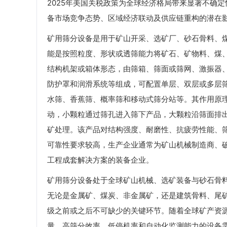
2025年美国关税政策为全球经济格局带来显著不确
备市场竞争态势、区域经济联动及供应链重构的潜在
矿用筛分设备是用于矿山开采、选矿厂、砂石骨料、
能是按照粒度、形状或透筛能力将矿石、矿物料、煤
结构机架或箱体形态，由筛箱、筛面或筛网、激振器
防护罩和润滑系统等组成，可配置单层、双层或多层
水筛、香蕉筛、概率筛和移动式筛分站等。其作用原
动，小颗粒通过筛孔进入筛下产品，大颗粒沿筛面排
矿处理。该产品对结构强度、耐磨性、抗疲劳性能、
可靠性要求较高，生产企业通常为矿山机械制造商、
工程成套解决方案的装备企业。
矿用筛分设备处于全球矿山机械、选矿装备与砂石骨
无论是金属矿、煤炭、非金属矿，还是建筑骨料、尾
级之前或之后不可缺少的关键环节。随着全球矿产资
量、高筛分效率、低停机率和自动化监测能力的设备