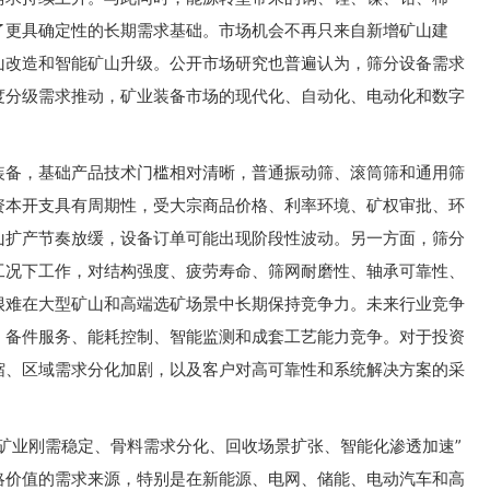
了更具确定性的长期需求基础。市场机会不再只来自新增矿山建
山改造和智能矿山升级。公开市场研究也普遍认为，筛分设备需求
度分级需求推动，矿业装备市场的现代化、自动化、电动化和数字
装备，基础产品技术门槛相对清晰，普通振动筛、滚筒筛和通用筛
资本开支具有周期性，受大宗商品价格、利率环境、矿权审批、环
山扩产节奏放缓，设备订单可能出现阶段性波动。另一方面，筛分
工况下工作，对结构强度、疲劳寿命、筛网耐磨性、轴承可靠性、
很难在大型矿山和高端选矿场景中长期保持竞争力。未来行业竞争
、备件服务、能耗控制、智能监测和成套工艺能力竞争。对于投资
缩、区域需求分化加剧，以及客户对高可靠性和系统解决方案的采
矿业刚需稳定、骨料需求分化、回收场景扩张、智能化渗透加速”
略价值的需求来源，特别是在新能源、电网、储能、电动汽车和高