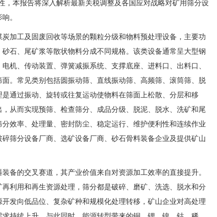
定性，本报告将深入解析最新关税调整及各国应对战略对矿用筛分设
影响。
煤炭加工及固废回收等场景的颗粒分级和物料预处理设备，主要功
、砂石、尾矿浆等散状物料分成不同规格。该类设备通常呈大型钢
、电机、传动装置、弹簧减振系统、支撑底座、进料口、出料口、
筛面。常见类别包括圆振动筛、直线振动筛、高频筛、滚筒筛、脱
理是通过振动、旋转或往复运动使物料在筛面上松散、分层和移
出，从而实现预筛、检查筛分、成品分级、脱泥、脱水、洗矿和尾
筛分效率、处理量、密封防尘、稳定运行、维护便利性和连续作业
破碎筛分设备厂商、选矿设备厂商、砂石骨料装备企业及提供矿山
料装备的交叉赛道，其产业价值来自对资源加工效率的直接提升。
矿再利用和再生资源处理，筛分都是破碎、磨矿、洗选、脱水和分
源开发向低品位、复杂矿种和规模化处理转移，矿山企业对高处理
需求持续上升。与此同时，能源转型带来的铜、锂、镍、钴、稀