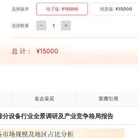
选择版本
电子版:
¥15000
纸质版:
¥15000
选择数量
总 计：
¥
15000
名企采买
荣膺引用
矿用筛分设备行业全景调研及产业竞争格局报告