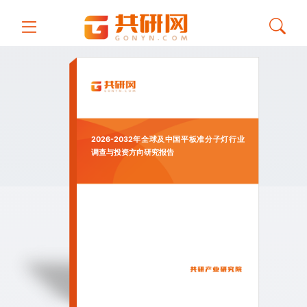
2026-2032年全球及中国平板准分子灯行业
调查与投资方向研究报告