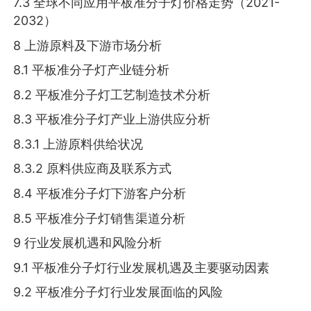
7.3 全球不同应用平板准分子灯价格走势（2021-
2032）
8 上游原料及下游市场分析
8.1 平板准分子灯产业链分析
8.2 平板准分子灯工艺制造技术分析
8.3 平板准分子灯产业上游供应分析
8.3.1 上游原料供给状况
8.3.2 原料供应商及联系方式
8.4 平板准分子灯下游客户分析
8.5 平板准分子灯销售渠道分析
9 行业发展机遇和风险分析
9.1 平板准分子灯行业发展机遇及主要驱动因素
9.2 平板准分子灯行业发展面临的风险