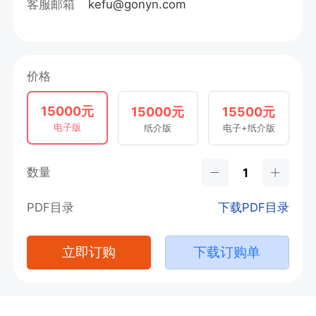
客服邮箱
kefu@gonyn.com
价格
15000元
15000元
15500元
电子版
纸介版
电子+纸介版
数量
PDF目录
下载PDF目录
立即订购
下载订购单