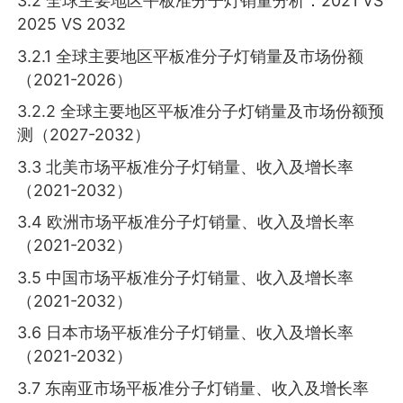
3.2 全球主要地区平板准分子灯销量分析：2021 VS
2025 VS 2032
3.2.1 全球主要地区平板准分子灯销量及市场份额
（2021-2026）
3.2.2 全球主要地区平板准分子灯销量及市场份额预
测（2027-2032）
3.3 北美市场平板准分子灯销量、收入及增长率
（2021-2032）
3.4 欧洲市场平板准分子灯销量、收入及增长率
（2021-2032）
3.5 中国市场平板准分子灯销量、收入及增长率
（2021-2032）
3.6 日本市场平板准分子灯销量、收入及增长率
（2021-2032）
3.7 东南亚市场平板准分子灯销量、收入及增长率