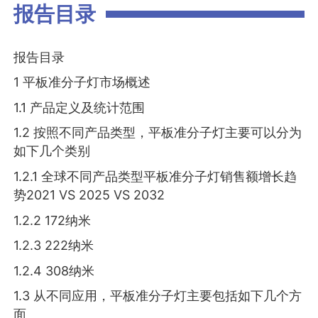
报告目录
报告目录
1 平板准分子灯市场概述
1.1 产品定义及统计范围
1.2 按照不同产品类型，平板准分子灯主要可以分为
如下几个类别
1.2.1 全球不同产品类型平板准分子灯销售额增长趋
势2021 VS 2025 VS 2032
1.2.2 172纳米
1.2.3 222纳米
1.2.4 308纳米
1.3 从不同应用，平板准分子灯主要包括如下几个方
面