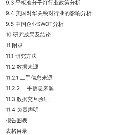
9.3 平板准分子灯行业政策分析
9.4 美国对华关税对行业的影响分析
9.5 中国企业SWOT分析
10 研究成果及结论
11 附录
11.1 研究方法
11.2 数据来源
11.2.1 二手信息来源
11.2.2 一手信息来源
11.3 数据交互验证
11.4 免责声明
报告图表
表格目录